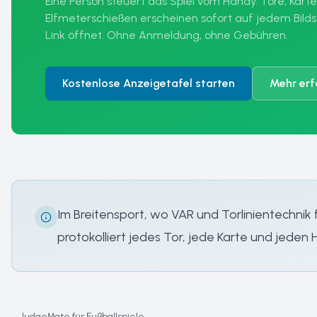
Eine Person steuert das Spiel vom Handy. Tore, Karte
Elfmeterschießen erscheinen sofort auf jedem Bilds
Link öffnet. Ohne Anmeldung, ohne Gebühren.
Kostenlose Anzeigetafel starten
Mehr erf
Im Breitensport, wo VAR und Torlinientechni
protokolliert jedes Tor, jede Karte und jeden 
JudgeMate für Fußballspiele