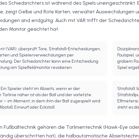
 des Schiedsrichters ist während des Spiels uneingeschränkt. Er
e, zeigt Gelbe und Rote Karten, verwaltet Auswechslungen und
idungen sind endgültig: Auch mit VAR trifft der Schiedsricht
en Monitor gesichtet hat.
nt (VAR): überprüft Tore, Strafstoß-Entscheidungen,
Disziplina
Karten und Spielerverwechslungen per
Foulspiel, 
olung. Der Schiedsrichter kann eine Entscheidung
grobem Fou
htung am Spielfeldmonitor revidieren.
Spiel erge
 Ein Spieler steht im Abseits, wenn er der
Strafstoß: 
Torlinie näher ist als der Ball und der vorletzte
Strafstoßpu
r – im Moment, in dem ihm der Ball zugespielt wird.
Elfmetersc
 Abstoß, Einwurf oder Eckstoß.
steht es d
Fußballtechnik gehören die Torlinientechnik (Hawk-Eye oder 
lständig überschritten hat), die halbautomatische Abseitstechn