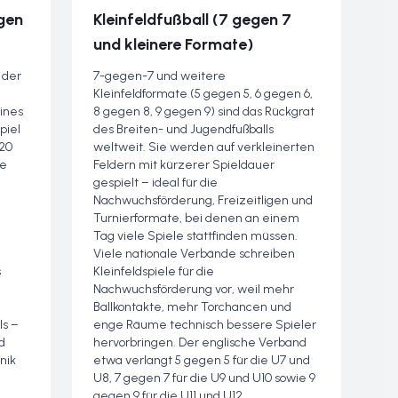
egen
Kleinfeldfußball (7 gegen 7
und kleinere Formate)
t der
7-gegen-7 und weitere
Kleinfeldformate (5 gegen 5, 6 gegen 6,
ines
8 gegen 8, 9 gegen 9) sind das Rückgrat
piel
des Breiten- und Jugendfußballs
 20
weltweit. Sie werden auf verkleinerten
ie
Feldern mit kürzerer Spieldauer
gespielt – ideal für die
Nachwuchsförderung, Freizeitligen und
Turnierformate, bei denen an einem
Tag viele Spiele stattfinden müssen.
Viele nationale Verbände schreiben
s
Kleinfeldspiele für die
Nachwuchsförderung vor, weil mehr
Ballkontakte, mehr Torchancen und
ls –
enge Räume technisch bessere Spieler
d
hervorbringen. Der englische Verband
nik
etwa verlangt 5 gegen 5 für die U7 und
U8, 7 gegen 7 für die U9 und U10 sowie 9
gegen 9 für die U11 und U12.