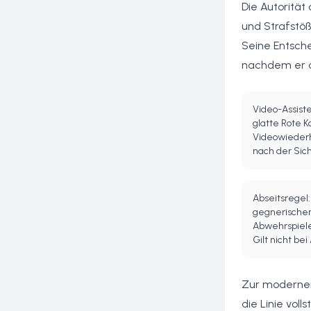
Die Autorität
und Strafstöß
Seine Entsche
nachdem er d
Video-Assiste
glatte Rote 
Videowiederh
nach der Sic
Abseitsregel:
gegnerischen 
Abwehrspiele
Gilt nicht bei
Zur modernen 
die Linie vol