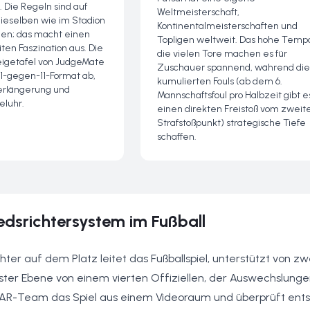
Die Regeln sind auf
Weltmeisterschaft,
ieselben wie im Stadion
Kontinentalmeisterschaften und
zen; das macht einen
Topligen weltweit. Das hohe Temp
ten Faszination aus. Die
die vielen Tore machen es für
eigetafel von JudgeMate
Zuschauer spannend, während die
 11-gegen-11-Format ab,
kumulierten Fouls (ab dem 6.
Verlängerung und
Mannschaftsfoul pro Halbzeit gibt e
eluhr.
einen direkten Freistoß vom zweit
Strafstoßpunkt) strategische Tiefe
schaffen.
edsrichtersystem im Fußball
chter auf dem Platz leitet das Fußballspiel, unterstützt von z
ter Ebene von einem vierten Offiziellen, der Auswechslungen
 VAR-Team das Spiel aus einem Videoraum und überprüft en