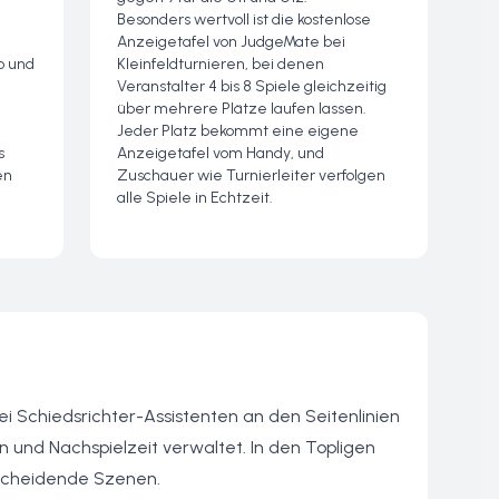
Besonders wertvoll ist die kostenlose
Anzeigetafel von JudgeMate bei
o und
Kleinfeldturnieren, bei denen
Veranstalter 4 bis 8 Spiele gleichzeitig
über mehrere Plätze laufen lassen.
Jeder Platz bekommt eine eigene
s
Anzeigetafel vom Handy, und
en
Zuschauer wie Turnierleiter verfolgen
alle Spiele in Echtzeit.
wei Schiedsrichter-Assistenten an den Seitenlinien
 und Nachspielzeit verwaltet. In den Topligen
tscheidende Szenen.