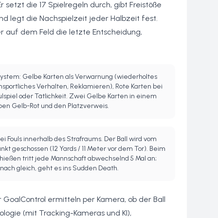
 setzt die 17 Spielregeln durch, gibt Freistöße
 legt die Nachspielzeit jeder Halbzeit fest.
er auf dem Feld die letzte Entscheidung,
rsystem: Gelbe Karten als Verwarnung (wiederholtes
unsportliches Verhalten, Reklamieren), Rote Karten bei
lspiel oder Tätlichkeit. Zwei Gelbe Karten in einem
ben Gelb-Rot und den Platzverweis.
bei Fouls innerhalb des Strafraums. Der Ball wird vom
nkt geschossen (12 Yards / 11 Meter vor dem Tor). Beim
hießen tritt jede Mannschaft abwechselnd 5 Mal an;
anach gleich, geht es ins Sudden Death.
GoalControl ermitteln per Kamera, ob der Ball
ologie (mit Tracking-Kameras und KI),