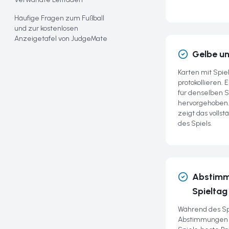
Häufige Fragen zum Fußball
und zur kostenlosen
Anzeigetafel von JudgeMate
Gelbe un
Karten mit Spi
protokollieren.
für denselben S
hervorgehoben.
zeigt das vollst
des Spiels.
Abstim
Spieltag
Während des Spi
Abstimmungen ö