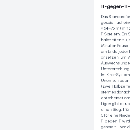
11-gegen-11
Das Standardfor
gespielt auf ei
× 64–75 m) mit
11 Spielern. Ein
Halbzeiten zu j
Minuten Pause. 
am Ende jeder H
ansetzen, um V
Auswechslunge
Unterbrechunge
Im K.-o.-System
Unentschieden 
(zwei Halbzeite
steht es danach
entscheidet das
Ligen gibt es üb
einen Sieg, 1 f
0 für eine Niede
11-gegen-11 wir
gespielt – von 