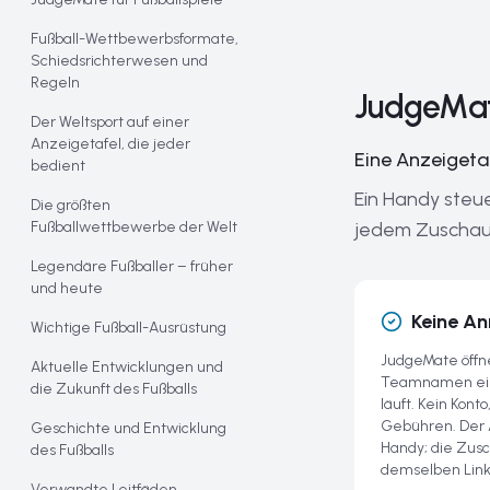
Fußball-Wettbewerbsformate,
Schiedsrichterwesen und
Regeln
JudgeMate
Der Weltsport auf einer
Anzeigetafel, die jeder
Eine Anzeigetaf
bedient
Ein Handy steue
Die größten
Fußballwettbewerbe der Welt
jedem Zuschauer
Legendäre Fußballer – früher
und heute
Keine A
Wichtige Fußball-Ausrüstung
JudgeMate öffne
Aktuelle Entwicklungen und
Teamnamen eint
die Zukunft des Fußballs
läuft. Kein Kont
Gebühren. Der 
Geschichte und Entwicklung
Handy; die Zusc
des Fußballs
demselben Link
Verwandte Leitfäden