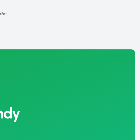
fel
ndy