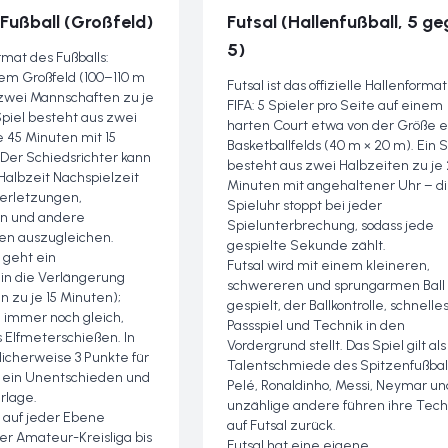
-Fußball (Großfeld)
Futsal (Hallenfußball, 5 g
5)
mat des Fußballs:
nem Großfeld (100–110 m
Futsal ist das offizielle Hallenforma
 zwei Mannschaften zu je
FIFA: 5 Spieler pro Seite auf einem
 Spiel besteht aus zwei
harten Court etwa von der Größe e
e 45 Minuten mit 15
Basketballfelds (40 m × 20 m). Ein S
Der Schiedsrichter kann
besteht aus zwei Halbzeiten zu je
albzeit Nachspielzeit
Minuten mit angehaltener Uhr – d
erletzungen,
Spieluhr stoppt bei jeder
n und andere
Spielunterbrechung, sodass jede
n auszugleichen.
gespielte Sekunde zählt.
 geht ein
Futsal wird mit einem kleineren,
in die Verlängerung
schwereren und sprungarmen Ball
n zu je 15 Minuten);
gespielt, der Ballkontrolle, schnelle
 immer noch gleich,
Passspiel und Technik in den
 Elfmeterschießen. In
Vordergrund stellt. Das Spiel gilt als
licherweise 3 Punkte für
Talentschmiede des Spitzenfußbal
ür ein Unentschieden und
Pelé, Ronaldinho, Messi, Neymar un
rlage.
unzählige andere führen ihre Tech
d auf jeder Ebene
auf Futsal zurück.
der Amateur-Kreisliga bis
Futsal hat eine eigene