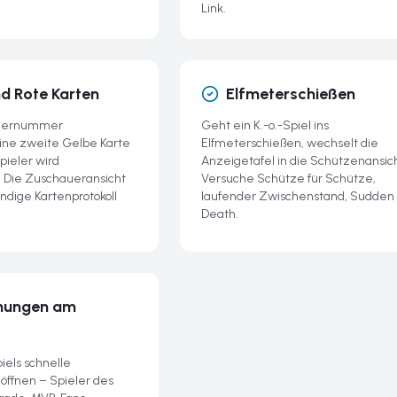
Link.
d Rote Karten
Elfmeterschießen
elernummer
Geht ein K.-o.-Spiel ins
 Eine zweite Gelbe Karte
Elfmeterschießen, wechselt die
pieler wird
Anzeigetafel in die Schützenansic
 Die Zuschaueransicht
Versuche Schütze für Schütze,
ändige Kartenprotokoll
laufender Zwischenstand, Sudden
Death.
mungen am
els schnelle
ffnen – Spieler des