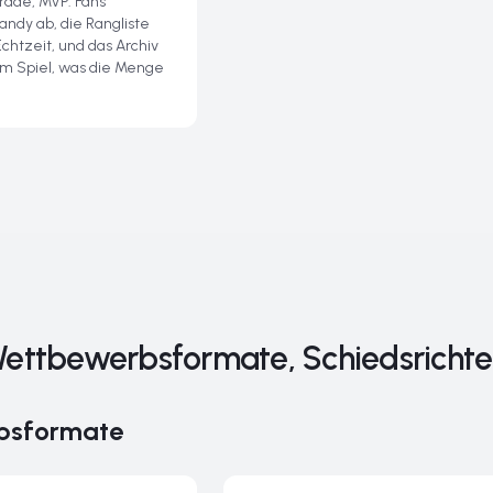
arade, MVP. Fans
ndy ab, die Rangliste
Echtzeit, und das Archiv
em Spiel, was die Menge
Wettbewerbsformate, Schiedsricht
bsformate