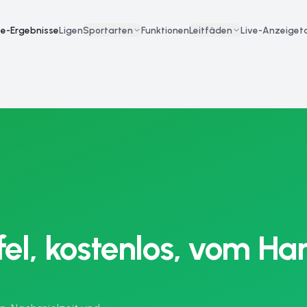
ve-Ergebnisse
Ligen
Sportarten
Funktionen
Leitfäden
Live-Anzeigeta
el, kostenlos, vom Ha