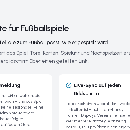
 für Fußballspiele
el, die zum Fußball passt, wie er gespielt wird
rt das Spiel. Tore, Karten, Spieluhr und Nachspielzeit e
bildschirm über einen geteilten Link.
nmeldung
Live-Sync auf jeden
Bildschirm
n, Fußball wählen, die
ippen – und das Spiel
Tore erscheinen überall dort, wo d
o, keine Testphase, keine
Link offen ist – auf Eltern-Handys,
Admin steuert vom
Turnier-Displays, Vereins-Fernsehe
hauer folgen
Wer mehrere Plätze gleichzeitig
 auf jedem Gerät.
betreut, teilt pro Platz einen eige