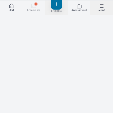
Start
Ergebnisse
Anzeigetafel
Menü
Erstellen
Ergebnisse, hinter denen du stehen
kannst – live. Die Plattform für Wettkämpfe,
Spiele und Ligen.
PRODUKT
SPORTARTEN
Funktionen
Skateboarding
Live-Ergebnisse
Padel