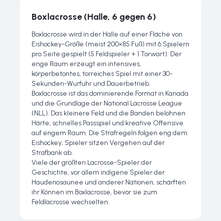
Boxlacrosse (Halle, 6 gegen 6)
Boxlacrosse wird in der Halle auf einer Fläche von
Eishockey-Größe (meist 200×85 Fuß) mit 6 Spielern
pro Seite gespielt (5 Feldspieler + 1 Torwart). Der
enge Raum erzeugt ein intensives,
körperbetontes, torreiches Spiel mit einer 30-
Sekunden-Wurfuhr und Dauerbetrieb.
Boxlacrosse ist das dominierende Format in Kanada
und die Grundlage der National Lacrosse League
(NLL). Das kleinere Feld und die Banden belohnen
Härte, schnelles Passspiel und kreative Offensive
auf engem Raum. Die Strafregeln folgen eng dem
Eishockey; Spieler sitzen Vergehen auf der
Strafbank ab.
Viele der größten Lacrosse-Spieler der
Geschichte, vor allem indigene Spieler der
Haudenosaunee und anderer Nationen, schärften
ihr Können im Boxlacrosse, bevor sie zum
Feldlacrosse wechselten.