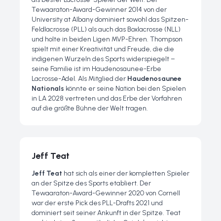
Tewaaraton-Award-Gewinner 2014 von der
University at Albany dominiert sowohl das Spitzen-
Feldlacrosse (PLL) als auch das Boxlacrosse (NLL)
und holte in beiden Ligen MVP-Ehren. Thompson
spielt mit einer Kreativität und Freude, die die
indigenen Wurzeln des Sports widerspiegelt –
seine Familie ist im Haudenosaunee-Erbe
Lacrosse-Adel. Als Mitglied der
Haudenosaunee
Nationals
könnte er seine Nation bei den Spielen
in LA 2028 vertreten und das Erbe der Vorfahren
auf die größte Bühne der Welt tragen.
Jeff Teat
Jeff Teat
hat sich als einer der kompletten Spieler
an der Spitze des Sports etabliert. Der
Tewaaraton-Award-Gewinner 2020 von Cornell
war der erste Pick des PLL-Drafts 2021 und
dominiert seit seiner Ankunft in der Spitze. Teat