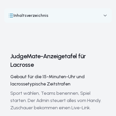
Inhaltsverzeichnis
JudgeMate-Anzeigetafel für Lacrosse
Lacrosse-Wettkampfformate, Schiedsrichter & Regeln
Lacrosse – schnelles Spiel, echte Anzeigetafel
JudgeMate-Anzeigetafel für
Die größten Lacrosse-Wettbewerbe der Welt
Lacrosse
Legendäre Lacrosse-Spieler – früher und heute
Wichtige Lacrosse-Ausrüstung
Gebaut für die 15-Minuten-Uhr und
lacrossetypische Zeitstrafen
Aktuelle Trends und die Zukunft von Lacrosse
Sport wählen, Teams benennen, Spiel
Geschichte und Entwicklung von Lacrosse
starten. Der Admin steuert alles vom Handy.
Verwandte Leitfäden
Zuschauer bekommen einen Live-Link.
Häufige Fragen zu Lacrosse & JudgeMate