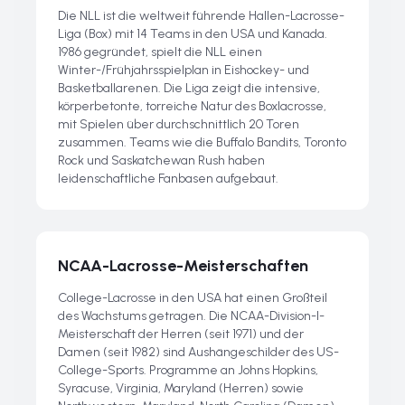
Die NLL ist die weltweit führende Hallen-Lacrosse-
Liga (Box) mit 14 Teams in den USA und Kanada.
1986 gegründet, spielt die NLL einen
Winter-/Frühjahrsspielplan in Eishockey- und
Basketballarenen. Die Liga zeigt die intensive,
körperbetonte, torreiche Natur des Boxlacrosse,
mit Spielen über durchschnittlich 20 Toren
zusammen. Teams wie die Buffalo Bandits, Toronto
Rock und Saskatchewan Rush haben
leidenschaftliche Fanbasen aufgebaut.
NCAA-Lacrosse-Meisterschaften
College-Lacrosse in den USA hat einen Großteil
des Wachstums getragen. Die NCAA-Division-I-
Meisterschaft der Herren (seit 1971) und der
Damen (seit 1982) sind Aushängeschilder des US-
College-Sports. Programme an Johns Hopkins,
Syracuse, Virginia, Maryland (Herren) sowie