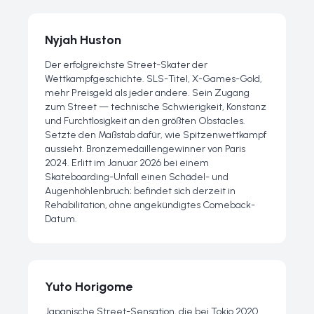
Nyjah Huston
Der erfolgreichste Street-Skater der
Wettkampfgeschichte. SLS-Titel, X-Games-Gold,
mehr Preisgeld als jeder andere. Sein Zugang
zum Street — technische Schwierigkeit, Konstanz
und Furchtlosigkeit an den größten Obstacles.
Setzte den Maßstab dafür, wie Spitzenwettkampf
aussieht. Bronzemedaillengewinner von Paris
2024. Erlitt im Januar 2026 bei einem
Skateboarding-Unfall einen Schädel- und
Augenhöhlenbruch; befindet sich derzeit in
Rehabilitation, ohne angekündigtes Comeback-
Datum.
Yuto Horigome
Japanische Street-Sensation, die bei Tokio 2020