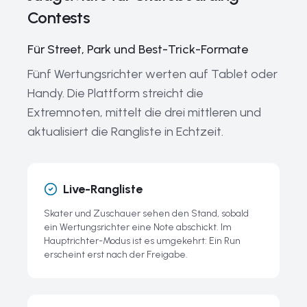
Die größten Skateboarding-Wettkämpfe und -Events der
Contests
Welt
Legendäre Skater und aktuelle Champions
Für Street, Park und Best-Trick-Formate
Skateboarding-Ausrüstung und führende Marken
Fünf Wertungsrichter werten auf Tablet oder
Handy. Die Plattform streicht die
Aktuelle Trends und die Zukunft des Wettkampf-
Skateboardings
Extremnoten, mittelt die drei mittleren und
aktualisiert die Rangliste in Echtzeit.
Die Geschichte des Wettkampf-Skateboardings
Verwandte Leitfäden
Tools und Ressourcen
Live-Rangliste
Alle Ressourcen entdecken
Skater und Zuschauer sehen den Stand, sobald
ein Wertungsrichter eine Note abschickt. Im
Häufige Fragen zu Skateboarding-Wettkämpfen
Hauptrichter-Modus ist es umgekehrt: Ein Run
erscheint erst nach der Freigabe.