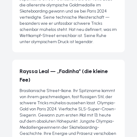
die allererste olympische Goldmedaille im
Skateboarding gewann und sie bei Paris 2024
verteidigte. Seine technische Meisterschaft —
besonders wie er unfassbar schwere Tricks
scheinbar mühelos steht. Hat neu definiert, was im
Wettkampf-Street erreichbar ist. Seine Ruhe
unter olympischem Druck ist legendär.
Rayssa Leal — „Fadinha" (die kleine
Fee)
Brasilianische Street-Ikone. Ihr Spitzname kommt
von ihrem geschmeidigen, fast flüssigen Stil, der
schwere Tricks mühelos aussehen lässt. Olympia-
Gold von Paris 2024. Vierfache SLS-Super-Crown-
Siegerin. Gewann zum ersten Mal mit 13; heute
auf dem absoluten Höhepunkt. Jüngste Olympia-
Medaillengewinnerin der Skateboarding-
Geschichte. Ihre Energie und Präsenz verschoben