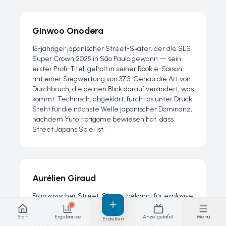
Ginwoo Onodera
15-jähriger japanischer Street-Skater, der die SLS
Super Crown 2025 in São Paulo gewann — sein
erster Profi-Titel, geholt in seiner Rookie-Saison
mit einer Siegwertung von 37,3. Genau die Art von
Durchbruch, die deinen Blick darauf verändert, was
kommt. Technisch, abgeklärt, furchtlos unter Druck.
Steht für die nächste Welle japanischer Dominanz,
nachdem Yuto Horigome bewiesen hat, dass
Street Japans Spiel ist.
Aurélien Giraud
Französischer Street-Skater, bekannt für explosive
Kraft und riesige Handrail-Tricks. Konstanter
Medaillengewinner bei Weltcup und X Games,
Start
Ergebnisse
Anzeigetafel
Menü
Erstellen