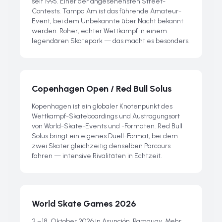
seit 1995. Einer der angesehensten Street-
Contests. Tampa Am ist das führende Amateur-
Event, bei dem Unbekannte über Nacht bekannt
werden. Roher, echter Wettkampf in einem
legendären Skatepark — das macht es besonders.
Copenhagen Open / Red Bull Solus
Kopenhagen ist ein globaler Knotenpunkt des
Wettkampf-Skateboardings und Austragungsort
von World-Skate-Events und -Formaten. Red Bull
Solus bringt ein eigenes Duell-Format, bei dem
zwei Skater gleichzeitig denselben Parcours
fahren — intensive Rivalitäten in Echtzeit.
World Skate Games 2026
2.–18. Oktober 2026 in Asunción, Paraguay. Mehr