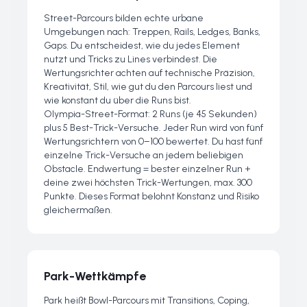
Street-Parcours bilden echte urbane
Umgebungen nach: Treppen, Rails, Ledges, Banks,
Gaps. Du entscheidest, wie du jedes Element
nutzt und Tricks zu Lines verbindest. Die
Wertungsrichter achten auf technische Präzision,
Kreativität, Stil, wie gut du den Parcours liest und
wie konstant du über die Runs bist.
Olympia-Street-Format: 2 Runs (je 45 Sekunden)
plus 5 Best-Trick-Versuche. Jeder Run wird von fünf
Wertungsrichtern von 0–100 bewertet. Du hast fünf
einzelne Trick-Versuche an jedem beliebigen
Obstacle. Endwertung = bester einzelner Run +
deine zwei höchsten Trick-Wertungen, max. 300
Punkte. Dieses Format belohnt Konstanz und Risiko
gleichermaßen.
Park-Wettkämpfe
Park heißt Bowl-Parcours mit Transitions, Coping,