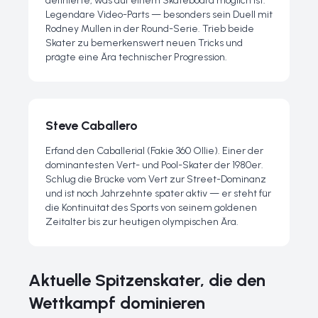
definierte, was auf einem Skateboard möglich ist.
Legendäre Video-Parts — besonders sein Duell mit
Rodney Mullen in der Round-Serie. Trieb beide
Skater zu bemerkenswert neuen Tricks und
prägte eine Ära technischer Progression.
Steve Caballero
Erfand den Caballerial (Fakie 360 Ollie). Einer der
dominantesten Vert- und Pool-Skater der 1980er.
Schlug die Brücke vom Vert zur Street-Dominanz
und ist noch Jahrzehnte später aktiv — er steht für
die Kontinuität des Sports von seinem goldenen
Zeitalter bis zur heutigen olympischen Ära.
Aktuelle Spitzenskater, die den
Wettkampf dominieren