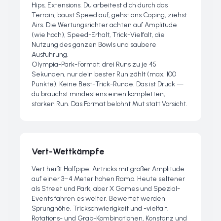
Hips, Extensions. Du arbeitest dich durch das
Terrain, baust Speed auf, gehst ans Coping, ziehst
Airs. Die Wertungsrichter achten auf Amplitude
(wie hoch), Speed-Erhalt, Trick-Vielfalt, die
Nutzung des ganzen Bowls und saubere
Ausführung.
Olympia-Park-Format: drei Runs zu je 45
Sekunden, nur dein bester Run zählt (max. 100
Punkte). Keine Best-Trick-Runde. Das ist Druck —
du brauchst mindestens einen kompletten,
starken Run. Das Format belohnt Mut statt Vorsicht.
Vert-Wettkämpfe
Vert heißt Halfpipe: Airtricks mit großer Amplitude
auf einer 3–4 Meter hohen Ramp. Heute seltener
als Street und Park, aber X Games und Spezial-
Events fahren es weiter. Bewertet werden
Sprunghöhe, Trickschwierigkeit und -vielfalt,
Rotations- und Grab-Kombinationen, Konstanz und