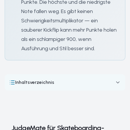
Punkte. Die höchste und die niedrigste
Note fallen weg. Es gibt keinen
Schwierigkeitsmultiplikator — ein
sauberer Kickflip kann mehr Punkte holen
als ein schlampiger 900, wenn
Ausführung und Stil besser sind.
Inhaltsverzeichnis
JudgeMate für Skateboarding-Contests
So laufen Skateboarding-Wettkämpfe: Formate,
Bewertung & Wertungssysteme
Skateboarding: vom Bürgersteig zum olympischen Sport
JudgeMate für Skateboarding-