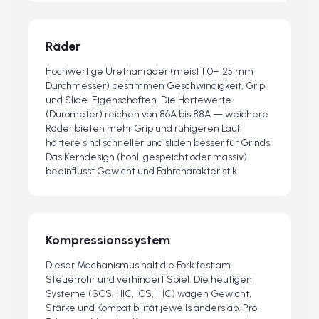
Räder
Hochwertige Urethanräder (meist 110–125 mm
Durchmesser) bestimmen Geschwindigkeit, Grip
und Slide-Eigenschaften. Die Härtewerte
(Durometer) reichen von 86A bis 88A — weichere
Räder bieten mehr Grip und ruhigeren Lauf,
härtere sind schneller und sliden besser für Grinds.
Das Kerndesign (hohl, gespeicht oder massiv)
beeinflusst Gewicht und Fahrcharakteristik.
Kompressionssystem
Dieser Mechanismus hält die Fork fest am
Steuerrohr und verhindert Spiel. Die heutigen
Systeme (SCS, HIC, ICS, IHC) wägen Gewicht,
Stärke und Kompatibilität jeweils anders ab. Pro-