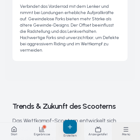
Verbindet das Vorderrad mit dem Lenker und
nimmt bei Landungen erhebliche Aufprallkräfte
auf. Gewindelose Forks bieten mehr Stärke als
ältere Gewinde-Designs. Der Offset beeinflusst
die Radstellung und das Lenkverhalten.
Hochwertige Forks sind unverzichtbar, um Defekte
bei aggressivem Riding und im Wettkampf zu
vermeiden.
Trends & Zukunft des Scooterns
Das Wettkampf-Scootern entwickelt sich
weiter rasch, und neue Trends formen den
Start
Ergebnisse
Anzeigetafel
Menü
Erstellen
Weg der Sportart in Richtung breite