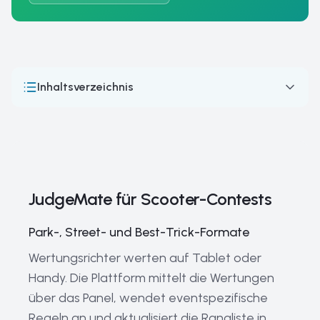
Inhaltsverzeichnis
JudgeMate für Scooter-Contests
Wie Scooter-Wettkämpfe ablaufen: Organisation und
Wertungssysteme
Wie Freestyle-Scootern vom Pausenhof zum Profisport
JudgeMate für Scooter-Contests
wurde
Große Scooter-Wettkämpfe
Park-, Street- und Best-Trick-Formate
Legendäre Scooter-Fahrer
Wertungsrichter werten auf Tablet oder
Handy. Die Plattform mittelt die Wertungen
Scooter-Ausrüstung und führende Marken
über das Panel, wendet eventspezifische
Trends & Zukunft des Scooterns
Regeln an und aktualisiert die Rangliste in