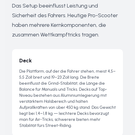
Das Setup beeinflusst Leistung und
Sicherheit des Fahrers. Heutige Pro-Scooter
haben mehrere Kernkomponenten, die
zusammen Wettkampftricks tragen.
Deck
Die Plattform, auf der die Fahrer stehen, meist 4,5–
5,5 Zoll breit und 19–23 Zoll lang. Die Breite
beeinflusst die Grind-Stabilität, die Länge die
Balance für Manuals und Tricks. Decks auf Top-
Niveau bestehen aus Aluminiumlegierung mit
verstärktem Halsbereich und halten
Aufprallkräften von über 450 kg stand. Das Gewicht
liegt bei 1,4–1,8 kg — leichtere Decks bevorzugt
man für Air-Tricks, schwerere bieten mehr
Stabilität fürs Street-Riding.