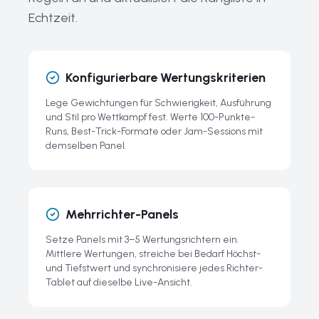
Geschichte und Entwicklung des Wettkampf-Scooterns
Echtzeit.
Verwandte Leitfäden
Häufige Fragen zu Scooter-Wettkämpfen
Konfigurierbare Wertungskriterien
Lege Gewichtungen für Schwierigkeit, Ausführung
und Stil pro Wettkampf fest. Werte 100-Punkte-
Runs, Best-Trick-Formate oder Jam-Sessions mit
demselben Panel.
Mehrrichter-Panels
Setze Panels mit 3–5 Wertungsrichtern ein.
Mittlere Wertungen, streiche bei Bedarf Höchst-
und Tiefstwert und synchronisiere jedes Richter-
Tablet auf dieselbe Live-Ansicht.