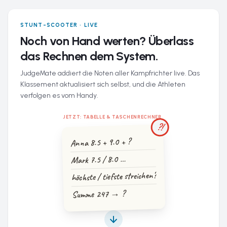
STUNT-SCOOTER · LIVE
Noch von Hand werten? Überlass
das Rechnen dem System.
JudgeMate addiert die Noten aller Kampfrichter live. Das
Klassement aktualisiert sich selbst, und die Athleten
verfolgen es vom Handy.
JETZT: TABELLE & TASCHENRECHNER
?!
Anna 8.5 + 9.0 + ?
Mark 7.5 / 8.0 …
höchste / tiefste streichen?
Summe 247 → ?