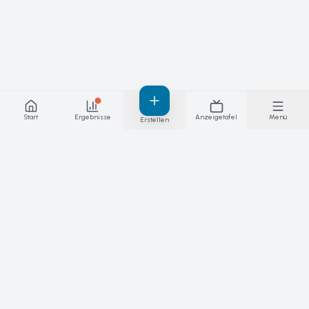
Start
Ergebnisse
Anzeigetafel
Menü
Erstellen
Ergebnisse, hinter denen du stehen
kannst – live. Die Plattform für Wettkämpfe,
Spiele und Ligen.