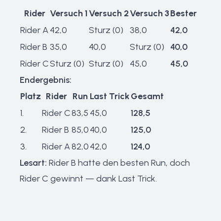
Rider
Versuch 1
Versuch 2
Versuch 3
Bester
Rider A
42,0
Sturz (0)
38,0
42,0
Rider B
35,0
40,0
Sturz (0)
40,0
Rider C
Sturz (0)
Sturz (0)
45,0
45,0
Endergebnis:
Platz
Rider
Run
Last Trick
Gesamt
1.
Rider C
83,5
45,0
128,5
2.
Rider B
85,0
40,0
125,0
3.
Rider A
82,0
42,0
124,0
Lesart:
Rider B hatte den besten Run, doch
Rider C gewinnt — dank Last Trick.