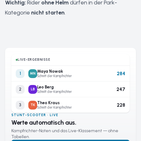
Wichtig:
Rider
ohne Helm
dürfen in der Park-
Kategorie
nicht starten
.
LIVE-ERGEBNISSE
Maya Nowak
284
1
MN
Schnitt der Kampfrichter
Leo Berg
247
2
LB
Schnitt der Kampfrichter
Theo Kraus
228
3
TK
Schnitt der Kampfrichter
STUNT-SCOOTER · LIVE
Werte automatisch aus.
Kampfrichter-Noten und das Live-Klassement — ohne
Tabellen.