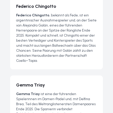
Federico Chingotto
Federico Chingotto
, bekannt als
Fede
, ist ein
argentinischer Ausnahmespieler und, an der Seite
von Alejandro Galán, eines der führenden
Herrenpaare an der Spitze der Rangliste Ende
2025. Kompakt und schnell, ist Chingotto einer der
besten Verteidiger und Konterspieler des Sports
und macht aus langen Ballwechseln über das Glas
Chancen. Seine Paarung mit Galán zählt zu den
stärksten Herausforderern der Partnerschaft
Coello–Tapia.
Gemma Triay
Gemma Triay
ist eine der führenden
Spielerinnen im Damen-Padel und, mit Delfina
Brea, Teil des Weltranglistenersten Damenpaares
Ende 2025. Die Spanierin verbindet