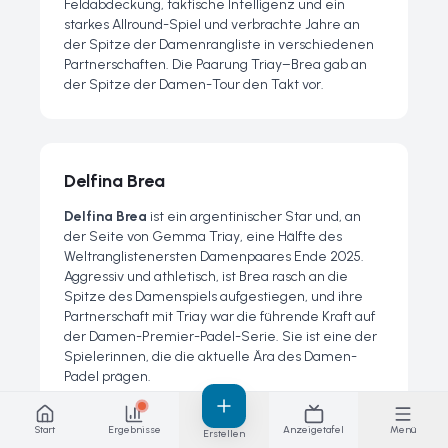
Feldabdeckung, taktische Intelligenz und ein
starkes Allround-Spiel und verbrachte Jahre an
der Spitze der Damenrangliste in verschiedenen
Partnerschaften. Die Paarung Triay–Brea gab an
der Spitze der Damen-Tour den Takt vor.
Delfina Brea
Delfina Brea
ist ein argentinischer Star und, an
der Seite von Gemma Triay, eine Hälfte des
Weltranglistenersten Damenpaares Ende 2025.
Aggressiv und athletisch, ist Brea rasch an die
Spitze des Damenspiels aufgestiegen, und ihre
Partnerschaft mit Triay war die führende Kraft auf
der Damen-Premier-Padel-Serie. Sie ist eine der
Spielerinnen, die die aktuelle Ära des Damen-
Padel prägen.
Start
Ergebnisse
Anzeigetafel
Menü
Erstellen