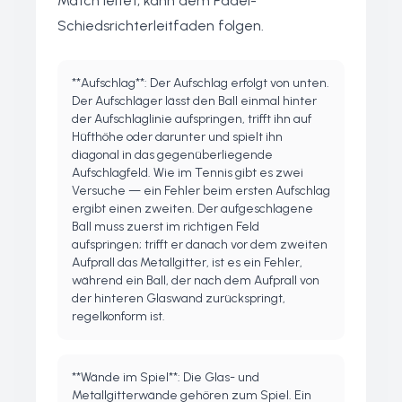
Match leitet, kann dem
Padel-
Schiedsrichterleitfaden
folgen.
**Aufschlag**: Der Aufschlag erfolgt von unten.
Der Aufschläger lässt den Ball einmal hinter
der Aufschlaglinie aufspringen, trifft ihn auf
Hüfthöhe oder darunter und spielt ihn
diagonal in das gegenüberliegende
Aufschlagfeld. Wie im Tennis gibt es zwei
Versuche — ein Fehler beim ersten Aufschlag
ergibt einen zweiten. Der aufgeschlagene
Ball muss zuerst im richtigen Feld
aufspringen; trifft er danach vor dem zweiten
Aufprall das Metallgitter, ist es ein Fehler,
während ein Ball, der nach dem Aufprall von
der hinteren Glaswand zurückspringt,
regelkonform ist.
**Wände im Spiel**: Die Glas- und
Metallgitterwände gehören zum Spiel. Ein