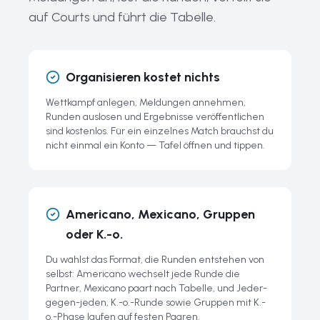
Tools und Ressourcen
auf Courts und führt die Tabelle.
Alle Ressourcen entdecken
Häufige Fragen zu Padel & zur JudgeMate-Anzeigetafel
Organisieren kostet nichts
Wettkampf anlegen, Meldungen annehmen,
Runden auslosen und Ergebnisse veröffentlichen
sind kostenlos. Für ein einzelnes Match brauchst du
nicht einmal ein Konto — Tafel öffnen und tippen.
Americano, Mexicano, Gruppen
oder K.-o.
Du wählst das Format, die Runden entstehen von
selbst: Americano wechselt jede Runde die
Partner, Mexicano paart nach Tabelle, und Jeder-
gegen-jeden, K.-o.-Runde sowie Gruppen mit K.-
o.-Phase laufen auf festen Paaren.