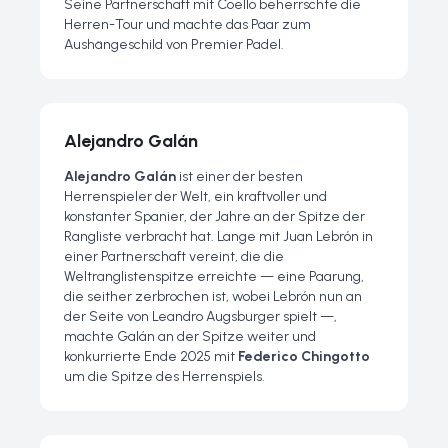
Seine Partnerschaft mit Coello beherrschte die
Herren-Tour und machte das Paar zum
Aushängeschild von Premier Padel.
Alejandro Galán
Alejandro Galán
ist einer der besten
Herrenspieler der Welt, ein kraftvoller und
konstanter Spanier, der Jahre an der Spitze der
Rangliste verbracht hat. Lange mit Juan Lebrón in
einer Partnerschaft vereint, die die
Weltranglistenspitze erreichte — eine Paarung,
die seither zerbrochen ist, wobei Lebrón nun an
der Seite von Leandro Augsburger spielt —,
machte Galán an der Spitze weiter und
konkurrierte Ende 2025 mit
Federico Chingotto
um die Spitze des Herrenspiels.