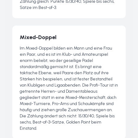
Zählung gleich: Punkte 15/30/40, Spiele bis sechs,
Sätze im Best-of-3.
Mixed-Doppel
Im Mixed-Doppel bilden ein Mann und eine Frau
ein Paar, und es ist im Klub- und Amateurspiel
enorm beliebt, wo der gesellige Padel
standardmäßig gemischt ist. Es bringt eine
taktische Ebene, weil Paare den Platz auf ihre
Stärken hin bespielen, und ist fester Bestandteil
von Klubligen und Ligaabenden. Die Profi-Tour ist in
getrennte Herren- und Damentableaus
gegliedert statt in eine Mixed-Meisterschaft, doch
Mixed-Turniere, Pro-Ams und Schaukämpfe sind
häufig und ziehen große Zuschauermengen an.
Die Zählung ändert sich nicht: 15/30/40, Spiele bis
sechs, Best-of-3-Sätze, Golden Point beim
Einstand.