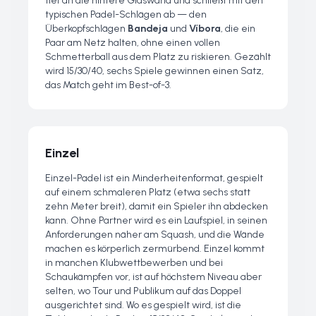
tief an die hintere Glaswand und schließt mit den
typischen Padel-Schlägen ab — den
Überkopfschlägen
Bandeja
und
Víbora
, die ein
Paar am Netz halten, ohne einen vollen
Schmetterball aus dem Platz zu riskieren. Gezählt
wird 15/30/40, sechs Spiele gewinnen einen Satz,
das Match geht im Best-of-3.
Einzel
Einzel-Padel ist ein Minderheitenformat, gespielt
auf einem schmaleren Platz (etwa sechs statt
zehn Meter breit), damit ein Spieler ihn abdecken
kann. Ohne Partner wird es ein Laufspiel, in seinen
Anforderungen näher am Squash, und die Wände
machen es körperlich zermürbend. Einzel kommt
in manchen Klubwettbewerben und bei
Schaukämpfen vor, ist auf höchstem Niveau aber
selten, wo Tour und Publikum auf das Doppel
ausgerichtet sind. Wo es gespielt wird, ist die