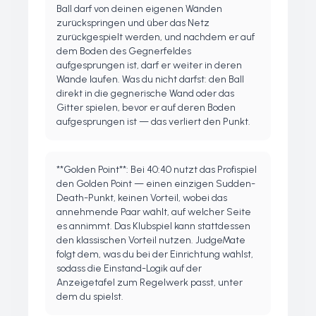
Ball darf von deinen eigenen Wänden
zurückspringen und über das Netz
zurückgespielt werden, und nachdem er auf
dem Boden des Gegnerfeldes
aufgesprungen ist, darf er weiter in deren
Wände laufen. Was du nicht darfst: den Ball
direkt in die gegnerische Wand oder das
Gitter spielen, bevor er auf deren Boden
aufgesprungen ist — das verliert den Punkt.
**Golden Point**: Bei 40:40 nutzt das Profispiel
den Golden Point — einen einzigen Sudden-
Death-Punkt, keinen Vorteil, wobei das
annehmende Paar wählt, auf welcher Seite
es annimmt. Das Klubspiel kann stattdessen
den klassischen Vorteil nutzen. JudgeMate
folgt dem, was du bei der Einrichtung wählst,
sodass die Einstand-Logik auf der
Anzeigetafel zum Regelwerk passt, unter
dem du spielst.