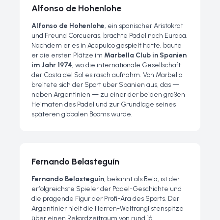
Alfonso de Hohenlohe
Alfonso de Hohenlohe
, ein spanischer Aristokrat
und Freund Corcueras, brachte Padel nach Europa.
Nachdem er es in Acapulco gespielt hatte, baute
er die ersten Plätze im
Marbella Club in Spanien
im Jahr 1974
, wo die internationale Gesellschaft
der Costa del Sol es rasch aufnahm. Von Marbella
breitete sich der Sport über Spanien aus, das —
neben Argentinien — zu einer der beiden großen
Heimaten des Padel und zur Grundlage seines
späteren globalen Booms wurde.
Fernando Belasteguín
Fernando Belasteguín
, bekannt als
Bela
, ist der
erfolgreichste Spieler der Padel-Geschichte und
die prägende Figur der Profi-Ära des Sports. Der
Argentinier hielt die Herren-Weltranglistenspitze
über einen Rekordzeitraum von rund 16