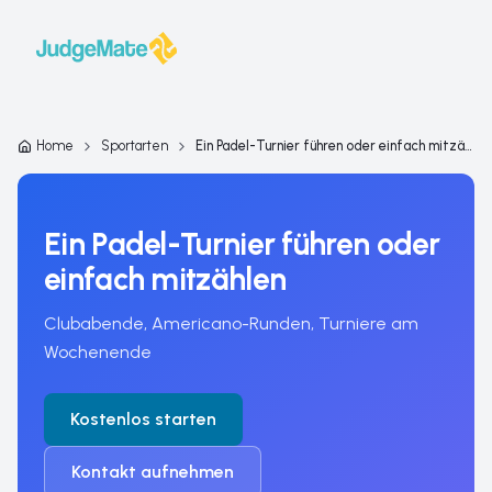
Zum Inhalt springen
Home
Sportarten
Ein Padel-Turnier führen oder einfach mitzählen
Ein Padel-Turnier führen oder
einfach mitzählen
Clubabende, Americano-Runden, Turniere am
Wochenende
Kostenlos starten
Kontakt aufnehmen