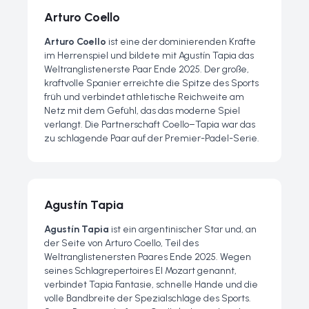
Arturo Coello
Arturo Coello
ist eine der dominierenden Kräfte
im Herrenspiel und bildete mit Agustín Tapia das
Weltranglistenerste Paar Ende 2025. Der große,
kraftvolle Spanier erreichte die Spitze des Sports
früh und verbindet athletische Reichweite am
Netz mit dem Gefühl, das das moderne Spiel
verlangt. Die Partnerschaft Coello–Tapia war das
zu schlagende Paar auf der Premier-Padel-Serie.
Agustín Tapia
Agustín Tapia
ist ein argentinischer Star und, an
der Seite von Arturo Coello, Teil des
Weltranglistenersten Paares Ende 2025. Wegen
seines Schlagrepertoires
El Mozart
genannt,
verbindet Tapia Fantasie, schnelle Hände und die
volle Bandbreite der Spezialschläge des Sports.