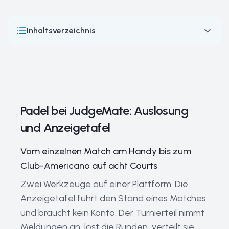
Inhaltsverzeichnis
Padel bei JudgeMate: Auslosung und Anzeigetafel
So laufen Padel-Wettkämpfe ab
Padel-Zählung — Punkte, Spiele und Sätze, mit dem
Golden Point
Padel bei JudgeMate: Auslosung
Wichtige Padel-Wettkämpfe
und Anzeigetafel
Padel-Pioniere und -Stars
Vom einzelnen Match am Handy bis zum
Wichtige Padel-Ausrüstung
Club-Americano auf acht Courts
Aktuelle Trends im Padel
Zwei Werkzeuge auf einer Plattform. Die
Die Geschichte des Padel
Anzeigetafel führt den Stand eines Matches
und braucht kein Konto. Der Turnierteil nimmt
Verwandte Leitfäden
Meldungen an, lost die Runden, verteilt sie