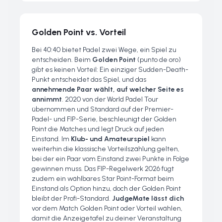
Golden Point vs. Vorteil
Bei 40:40 bietet Padel zwei Wege, ein Spiel zu
entscheiden. Beim
Golden Point
(
punto de oro
)
gibt es keinen Vorteil: Ein einziger Sudden-Death-
Punkt entscheidet das Spiel, und das
annehmende Paar wählt, auf welcher Seite es
annimmt
. 2020 von der World Padel Tour
übernommen und Standard auf der Premier-
Padel- und FIP-Serie, beschleunigt der Golden
Point die Matches und legt Druck auf jeden
Einstand. Im
Klub- und Amateurspiel
kann
weiterhin die klassische Vorteilszählung gelten,
bei der ein Paar vom Einstand zwei Punkte in Folge
gewinnen muss. Das FIP-Regelwerk 2026 fügt
zudem ein wählbares
Star Point
-Format beim
Einstand als Option hinzu, doch der Golden Point
bleibt der Profi-Standard.
JudgeMate lässt dich
vor dem Match Golden Point oder Vorteil wählen,
damit die Anzeigetafel zu deiner Veranstaltung