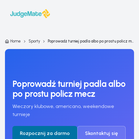
Przejdź do treści
Home
Sporty
Poprowadź turniej padla albo po prostu policz mecz
Poprowadź turniej padla albo
po prostu policz mecz
Wieczory klubowe, americano, weekendowe
turnieje
Rozpocznij za darmo
Skontaktuj się