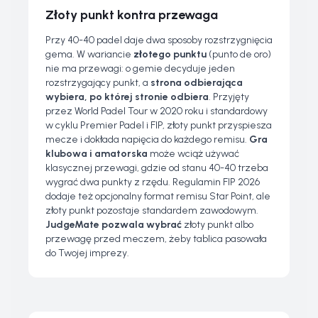
Złoty punkt kontra przewaga
Przy 40-40 padel daje dwa sposoby rozstrzygnięcia
gema. W wariancie
złotego punktu
(
punto de oro
)
nie ma przewagi: o gemie decyduje jeden
rozstrzygający punkt, a
strona odbierająca
wybiera, po której stronie odbiera
. Przyjęty
przez World Padel Tour w 2020 roku i standardowy
w cyklu Premier Padel i FIP, złoty punkt przyspiesza
mecze i dokłada napięcia do każdego remisu.
Gra
klubowa i amatorska
może wciąż używać
klasycznej przewagi, gdzie od stanu 40-40 trzeba
wygrać dwa punkty z rzędu. Regulamin FIP 2026
dodaje też opcjonalny format remisu
Star Point
, ale
złoty punkt pozostaje standardem zawodowym.
JudgeMate pozwala wybrać
złoty punkt albo
przewagę przed meczem, żeby tablica pasowała
do Twojej imprezy.