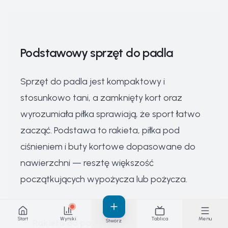
Podstawowy sprzęt do padla
Sprzęt do padla jest kompaktowy i
stosunkowo tani, a zamknięty kort oraz
wyrozumiała piłka sprawiają, że sport łatwo
zacząć. Podstawa to rakieta, piłka pod
ciśnieniem i buty kortowe dopasowane do
nawierzchni — resztę większość
początkujących wypożycza lub pożycza.
Start
Wyniki
Tablica
Menu
Rakieta do padla
Stwórz