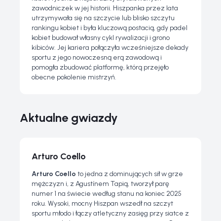
zawodniczek w jej historii. Hiszpanka przez lata
utrzymywała się na szczycie lub blisko szczytu
rankingu kobiet i była kluczową postacią, gdy padel
kobiet budował własny cykl rywalizacji i grono
kibiców. Jej kariera połączyła wcześniejsze dekady
sportu z jego nowoczesną erą zawodową i
pomogła zbudować platformę, którą przejęło
obecne pokolenie mistrzyń.
Aktualne gwiazdy
Arturo Coello
Arturo Coello
to jedna z dominujących sił w grze
mężczyzn i, z Agustínem Tapią, tworzył parę
numer 1 na świecie według stanu na koniec 2025
roku. Wysoki, mocny Hiszpan wszedł na szczyt
sportu młodo i łączy atletyczny zasięg przy siatce z