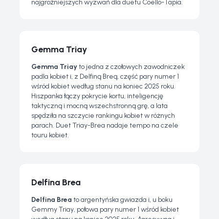
najgroźniejszych wyzwań dla duetu Coello-Tapia.
Gemma Triay
Gemma Triay
to jedna z czołowych zawodniczek
padla kobiet i, z Delfiną Breą, część pary numer 1
wśród kobiet według stanu na koniec 2025 roku.
Hiszpanka łączy pokrycie kortu, inteligencję
taktyczną i mocną wszechstronną grę, a lata
spędziła na szczycie rankingu kobiet w różnych
parach. Duet Triay-Brea nadaje tempo na czele
touru kobiet.
Delfina Brea
Delfina Brea
to argentyńska gwiazda i, u boku
Gemmy Triay, połowa pary numer 1 wśród kobiet