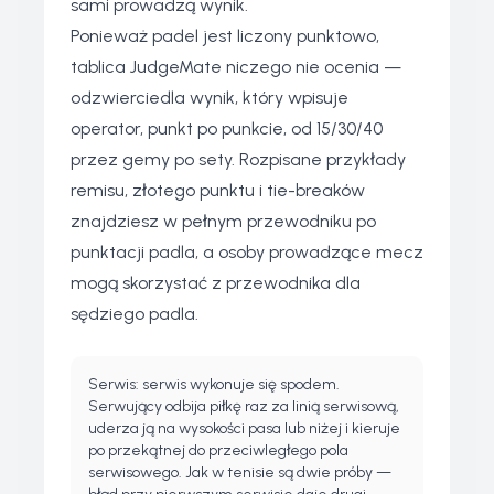
sami prowadzą wynik.
Ponieważ padel jest liczony punktowo,
tablica JudgeMate niczego nie ocenia —
odzwierciedla wynik, który wpisuje
operator, punkt po punkcie, od 15/30/40
przez gemy po sety. Rozpisane przykłady
remisu, złotego punktu i tie-breaków
znajdziesz w
pełnym przewodniku po
punktacji padla
, a osoby prowadzące mecz
mogą skorzystać z
przewodnika dla
sędziego padla
.
Serwis: serwis wykonuje się spodem.
Serwujący odbija piłkę raz za linią serwisową,
uderza ją na wysokości pasa lub niżej i kieruje
po przekątnej do przeciwległego pola
serwisowego. Jak w tenisie są dwie próby —