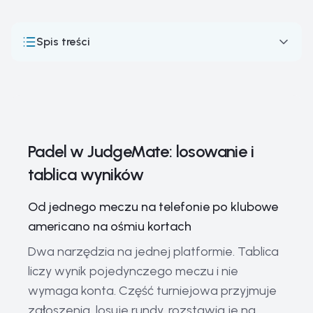
Spis treści
Padel w JudgeMate: losowanie i tablica wyników
Jak działają rozgrywki w padlu
Punktacja w padlu — punkty, gemy i sety oraz złoty punkt
Padel w JudgeMate: losowanie i
Najważniejsze zawody w padlu
tablica wyników
Pionierzy i gwiazdy padla
Podstawowy sprzęt do padla
Od jednego meczu na telefonie po klubowe
americano na ośmiu kortach
Aktualne trendy w padlu
Dwa narzędzia na jednej platformie. Tablica
Historia padla
liczy wynik pojedynczego meczu i nie
Powiązane przewodniki
wymaga konta. Część turniejowa przyjmuje
Narzędzia i zasoby
zgłoszenia, losuje rundy, rozstawia je na