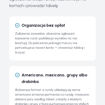
Wszystkie zasoby
kortach i prowadzi tabelę.
Najczęstsze pytania o padla i tablicę JudgeMate
Organizacja bez opłat
Założenie zawodów, zbieranie zgłoszeń,
losowanie rund i publikacja wyników nic nie
kosztują. Do policzenia jednego meczu nie
potrzebujesz nawet konta — otwierasz tablicę i
liczysz.
Americano, mexicano, grupy albo
drabinka
Wybierasz format, a rundy układają się same:
americano zmienia partnerów co rundę, mexicano
dobiera pary według tabeli, a każdy z każdym,
drabinka i grupy z fazą pucharową grają na stałych