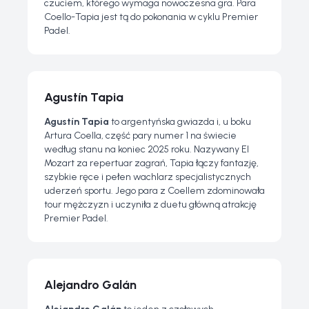
czuciem, którego wymaga nowoczesna gra. Para
Coello-Tapia jest tą do pokonania w cyklu Premier
Padel.
Agustín Tapia
Agustín Tapia
to argentyńska gwiazda i, u boku
Artura Coella, część pary numer 1 na świecie
według stanu na koniec 2025 roku. Nazywany
El
Mozart
za repertuar zagrań, Tapia łączy fantazję,
szybkie ręce i pełen wachlarz specjalistycznych
uderzeń sportu. Jego para z Coellem zdominowała
tour mężczyzn i uczyniła z duetu główną atrakcję
Premier Padel.
Alejandro Galán