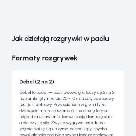
Jak działają rozgrywki w padlu
Formaty rozgrywek
Debel (2 na 2)
Debel to padel — podstawowa gra toczy się 2 na 2
na zamkniętym korcie 20 × 10 m, a cały zawodowy
tour jest deblowy. Przy ścianach w grze i tylko
dziesięciu metrach szerokości na stronę format
nagradza ustawienie, komunikację i kontrolę siatki,
a nie czystą siłę. Zwykle wygrywa para, która
zajmie siatkę i ją utrzyma: odcina kąty, spycha
rywali głęboko pod tylną szybę i kończy znakowymi