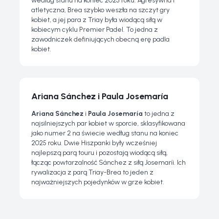
według stanu na koniec 2025 roku. Agresywna i
atletyczna, Brea szybko weszła na szczyt gry
kobiet, a jej para z Triay była wiodącą siłą w
kobiecym cyklu Premier Padel. To jedna z
zawodniczek definiujących obecną erę padla
kobiet.
Ariana Sánchez i Paula Josemaría
Ariana Sánchez
i
Paula Josemaría
to jedna z
najsilniejszych par kobiet w sporcie, sklasyfikowana
jako numer 2 na świecie według stanu na koniec
2025 roku. Dwie Hiszpanki były wcześniej
najlepszą parą touru i pozostają wiodącą siłą,
łącząc powtarzalność Sánchez z siłą Josemaríi. Ich
rywalizacja z parą Triay-Brea to jeden z
najważniejszych pojedynków w grze kobiet.