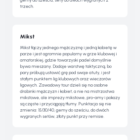
gemy do sześciu, sety do dwóch wygranych z
trzech.
Mikst
Mikst łączy jednego mężczyznę i jedną kobietę w
parze i jest ogromnie popularny w grze klubowej i
amatorskiej, gdzie towarzyski padel domyślnie
bywa mieszany. Dodaje warstwę taktyczną, bo
pary próbują ustawić grę pod swoje atuty, i jest
stałym punktem lig klubowych oraz wieczorów
ligowych. Zawodowy tour dzieli się na osobne
drabinki mężczyzn i kobiet, a nie na mistrzostwa
mikstowe, ale imprezy mikstowe, pro-amy i pokazy
są częste i przyciągają tłumy. Punktacja się nie
zmienia: 15/30/40, gemy do sześciu, do dwóch
wygranych setów, złoty punkt przy remisie.