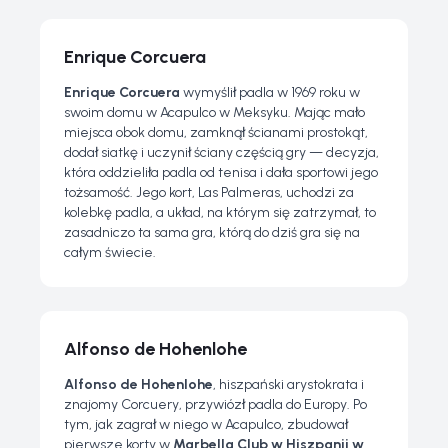
Enrique Corcuera
Enrique Corcuera
wymyślił padla w 1969 roku w
swoim domu w Acapulco w Meksyku. Mając mało
miejsca obok domu, zamknął ścianami prostokąt,
dodał siatkę i uczynił ściany częścią gry — decyzja,
która oddzieliła padla od tenisa i dała sportowi jego
tożsamość. Jego kort,
Las Palmeras
, uchodzi za
kolebkę padla, a układ, na którym się zatrzymał, to
zasadniczo ta sama gra, którą do dziś gra się na
całym świecie.
Alfonso de Hohenlohe
Alfonso de Hohenlohe
, hiszpański arystokrata i
znajomy Corcuery, przywiózł padla do Europy. Po
tym, jak zagrał w niego w Acapulco, zbudował
pierwsze korty w
Marbella Club w Hiszpanii w