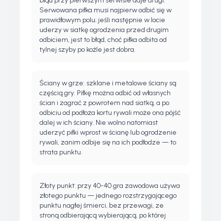
błąd przy pierwszym serwisie daje drugi.
Serwowana piłka musi najpierw odbić się w
prawidłowym polu; jeśli następnie w locie
uderzy w siatkę ogrodzenia przed drugim
odbiciem, jest to błąd, choć piłka odbita od
tylnej szyby po koźle jest dobra.
Ściany w grze: szklane i metalowe ściany są
częścią gry. Piłkę można odbić od własnych
ścian i zagrać z powrotem nad siatką, a po
odbiciu od podłoża kortu rywali może ona pójść
dalej w ich ściany. Nie wolno natomiast
uderzyć piłki wprost w ścianę lub ogrodzenie
rywali, zanim odbije się na ich podłodze — to
strata punktu.
Złoty punkt: przy 40-40 gra zawodowa używa
złotego punktu — jednego rozstrzygającego
punktu nagłej śmierci, bez przewagi, ze
stroną odbierającą wybierającą, po której