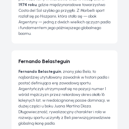
1974 roku
, gdzie międzynarodowe towarzystwo
Costa del Sol szybko go przyjęło. Z Marbelli sport
rozlał się po Hiszpanii, która stała się — obok
Argentyny — jedną z dwóch wielkich ojczyzn padla
i fundamentem jego późniejszego globalnego
boomu.
Fernando Belasteguín
Fernando Belasteguín
, znany jako
Bela
, to
najbardziej utytułowany zawodnik w historii padla i
postać definiująca erę zawodową sportu.
Argentyńczyk utrzymywał się na pozycji numer 1
wśród mężczyzn przez rekordowy okres około 16
kolejnych lat, w niedoścignionej passie dominacji, w
dużej części u boku Juana Martína Díaza.
Długowieczność, rywalizacyjny charakter i rola w
rozwoju sportu uczyniły z Beli pierwszą prawdziwie
globalną ikonę padla.