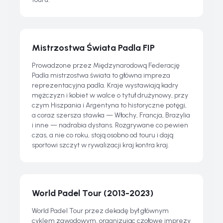
Mistrzostwa Świata Padla FIP
Prowadzone przez Międzynarodową Federację
Padla mistrzostwa świata to główna impreza
reprezentacyjna padla. Kraje wystawiają kadry
mężczyzn i kobiet w walce o tytuł drużynowy, przy
czym Hiszpania i Argentyna to historyczne potęgi,
a coraz szersza stawka — Włochy, Francja, Brazylia
i inne — nadrabia dystans. Rozgrywane co pewien
czas, a nie co roku, stoją osobno od touru i dają
sportowi szczyt w rywalizacji kraj kontra kraj.
World Padel Tour (2013-2023)
World Padel Tour przez dekadę był głównym
cyklem zawodowym, organizując czołowe imprezy