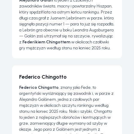
Alejandro Galán
to jeden z czołowych
zawodników świata, mocny i powtarzalny Hiszpan,
który spędził lata na ostrym końcu rankingu. Przez
długi czas grał z Juanem Lebrónem w parze, która
sięgnęła pozycji numer 1 — para ta już się rozpadła,
a Lebrón gra obecnie u boku Leandra Augsburgera
— Galán zaś utrzymał się na szczycie, rywalizując
z
Federikiem Chingottem
w okolicach czołówki
gry mężczyzn według stanu na koniec 2025 roku.
Federico Chingotto
Federico Chingotto
, znany jako
Fede
, to
argentyński wyróżniający się zawodnik i, w parze z
Alejandro Galánem, jedna z czołowych par
mężczyzn w okolicach szczytu rankingu według
stanu na koniec 2025 roku. Niski i szybki, Chingotto
to jeden z najlepszych obrońców i kontrujących w
grze, zamieniający długie wymiany od szyby w
okazje. Jego para z Galánem jest jednym z