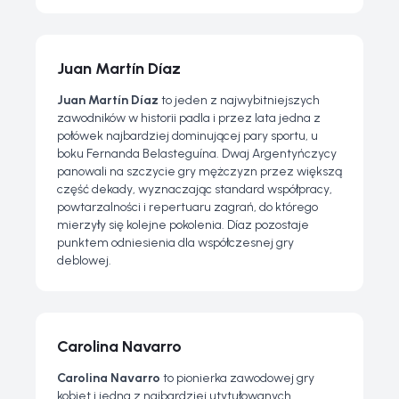
Juan Martín Díaz
Juan Martín Díaz
to jeden z najwybitniejszych
zawodników w historii padla i przez lata jedna z
połówek najbardziej dominującej pary sportu, u
boku Fernanda Belasteguína. Dwaj Argentyńczycy
panowali na szczycie gry mężczyzn przez większą
część dekady, wyznaczając standard współpracy,
powtarzalności i repertuaru zagrań, do którego
mierzyły się kolejne pokolenia. Díaz pozostaje
punktem odniesienia dla współczesnej gry
deblowej.
Carolina Navarro
Carolina Navarro
to pionierka zawodowej gry
kobiet i jedna z najbardziej utytułowanych