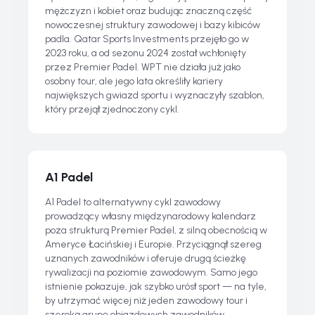
mężczyzn i kobiet oraz budując znaczną część
nowoczesnej struktury zawodowej i bazy kibiców
padla. Qatar Sports Investments przejęło go w
2023 roku, a od sezonu 2024 został wchłonięty
przez Premier Padel. WPT nie działa już jako
osobny tour, ale jego lata określiły kariery
największych gwiazd sportu i wyznaczyły szablon,
który przejął zjednoczony cykl.
A1 Padel
A1 Padel to alternatywny cykl zawodowy
prowadzący własny międzynarodowy kalendarz
poza strukturą Premier Padel, z silną obecnością w
Ameryce Łacińskiej i Europie. Przyciągnął szereg
uznanych zawodników i oferuje drugą ścieżkę
rywalizacji na poziomie zawodowym. Samo jego
istnienie pokazuje, jak szybko urósł sport — na tyle,
by utrzymać więcej niż jeden zawodowy tour i
szeroką grupę objazdowych zawodników.