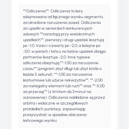
**Odliczenia**: Odliczenia to kary
odejmowane od łącznego wyniku segmentu
za określone naruszenia zasad. Odliczenia
za upadki w seniorskich konkurencjach
solowych **narastają przy wielokrotnych
upadkach**: pierwszy i drugi upadek kosztują
po -1,0, trzeci i czwarty po -2,0, a kolejne po
-3,0; w parach i tańcu na lodzie upadek obojga
partnerów kosztuje -2,0. Inne typowe
odliczenia obejmują **-1,00 za naruszenie
czasu** (program zbyt długi lub zbyt krótki o
każde 5 sekund), **-1,00 za naruszenie
kostiumowe lub użycie rekwizytów**, **-2,00
za nielegalny element lub ruch** oraz **-5,00
za przerwę** (z limitem do 3 minut na
wznowienie). Odliczenia nakładane są przez
arbitra i widoczne w szczegółowych
protokołach punktacji, zapewniając
przejrzystość w sposobie obliczania
końcowego wyniku.