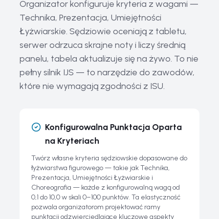
Organizator konfiguruje kryteria z wagami —
Aktualne Trendy i Przyszłość Łyżwiarstwa Figurowego
Technika, Prezentacja, Umiejętności
Łyżwiarskie. Sędziowie oceniają z tabletu,
Historia i Ewolucja Łyżwiarstwa Figurowego
serwer odrzuca skrajne noty i liczy średnią
Powiązane przewodniki
panelu, tabela aktualizuje się na żywo. To nie
Najczęściej Zadawane Pytania o Łyżwiarstwo Figurowe
pełny silnik IJS — to narzędzie do zawodów,
które nie wymagają zgodności z ISU.
Konfigurowalna Punktacja Oparta
na Kryteriach
Twórz własne kryteria sędziowskie dopasowane do
łyżwiarstwa figurowego — takie jak Technika,
Prezentacja, Umiejętności Łyżwiarskie i
Choreografia — każde z konfigurowalną wagą od
0,1 do 10,0 w skali 0–100 punktów. Ta elastyczność
pozwala organizatorom projektować ramy
punktacji odzwierciedlające kluczowe aspekty