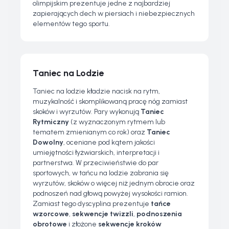
olimpijskim prezentuje jedne z najbardziej
zapierających dech w piersiach i niebezpiecznych
elementów tego sportu.
Taniec na Lodzie
Taniec na lodzie kładzie nacisk na rytm,
muzykalność i skomplikowaną pracę nóg zamiast
skoków i wyrzutów. Pary wykonują
Taniec
Rytmiczny
(z wyznaczonym rytmem lub
tematem zmienianym co rok) oraz
Taniec
Dowolny
, oceniane pod kątem jakości
umiejętności łyżwiarskich, interpretacji i
partnerstwa. W przeciwieństwie do par
sportowych, w tańcu na lodzie zabrania się
wyrzutów, skoków o więcej niż jednym obrocie oraz
podnoszeń nad głową powyżej wysokości ramion.
Zamiast tego dyscyplina prezentuje
tańce
wzorcowe
,
sekwencje twizzli
,
podnoszenia
obrotowe
i złożone
sekwencje kroków