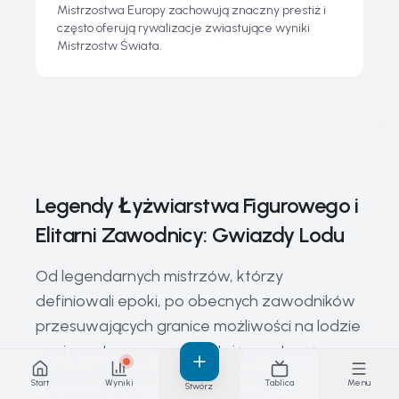
Mistrzostwa Europy zachowują znaczny prestiż i
często oferują rywalizacje zwiastujące wyniki
Mistrzostw Świata.
Legendy Łyżwiarstwa Figurowego i
Elitarni Zawodnicy: Gwiazdy Lodu
Od legendarnych mistrzów, którzy
definiowali epoki, po obecnych zawodników
przesuwających granice możliwości na lodzie
— ci sportowcy reprezentują sportową
doskonałość i artystyczny geniusz
Start
Wyniki
Tablica
Menu
Stwórz