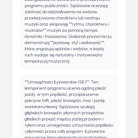
programu publiczności. Sędziowie oceniają
zdolność do oddziaływania na widzów,
przekazywania charakteru lub nastroju
muzyki oraz ekspresję **rytmu, charakteru i
niuansów** muzyki za pomocą tempa,
dynamiki i frazowania. Doskonali prezenterzy
demonstrują **postawę, styl i osobowość**,
które angażują sędziów i widzów, a każdy
ruch wydaje się naturalny i motywowany
kompozycją muzyczną.
**Umiejętności Łyżwiarskie (SK)**: Ten
komponent programu ocenia ogólną jakość
jazdy, w tym prędkość, przyspieszenie,
pokrycie tafli, jakość krawędzi, moc i jazdę
wielokierunkową. Sędziowie szukają
głębokich krawędzi, płynnych przeplatów,
gładkich przejść między jazdą przodem i
tyłem oraz umiejętności utrzymania prędkości
i płynności przez cały program. Łyżwiarze
najwyższej klasy demonstrują mistrzostwo