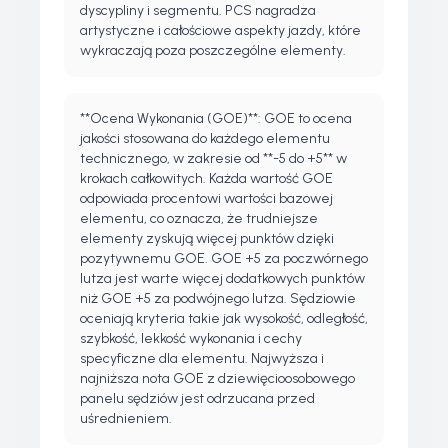
dyscypliny i segmentu. PCS nagradza
artystyczne i całościowe aspekty jazdy, które
wykraczają poza poszczególne elementy.
**Ocena Wykonania (GOE)**: GOE to ocena
jakości stosowana do każdego elementu
technicznego, w zakresie od **-5 do +5** w
krokach całkowitych. Każda wartość GOE
odpowiada procentowi wartości bazowej
elementu, co oznacza, że trudniejsze
elementy zyskują więcej punktów dzięki
pozytywnemu GOE. GOE +5 za poczwórnego
lutza jest warte więcej dodatkowych punktów
niż GOE +5 za podwójnego lutza. Sędziowie
oceniają kryteria takie jak wysokość, odległość,
szybkość, lekkość wykonania i cechy
specyficzne dla elementu. Najwyższa i
najniższa nota GOE z dziewięcioosobowego
panelu sędziów jest odrzucana przed
uśrednieniem.