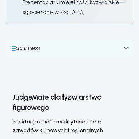
Prezentacja i Umiejętności Łyżwiarskie—
są oceniane w skali 0–10.
Spis treści
JudgeMate dla łyżwiarstwa figurowego
Jak Działają Zawody Łyżwiarstwa Figurowego: Dyscypliny,
Punktacja i System Sędziowski ISU
Łyżwiarstwo figurowe — ocena panelu według kryteriów
JudgeMate dla łyżwiarstwa
Najważniejsze Zawody i Mistrzostwa Łyżwiarstwa
figurowego
Figurowego
Legendy Łyżwiarstwa Figurowego i Elitarni Zawodnicy:
Punktacja oparta na kryteriach dla
Gwiazdy Lodu
zawodów klubowych i regionalnych
Sprzęt do łyżwiarstwa figurowego