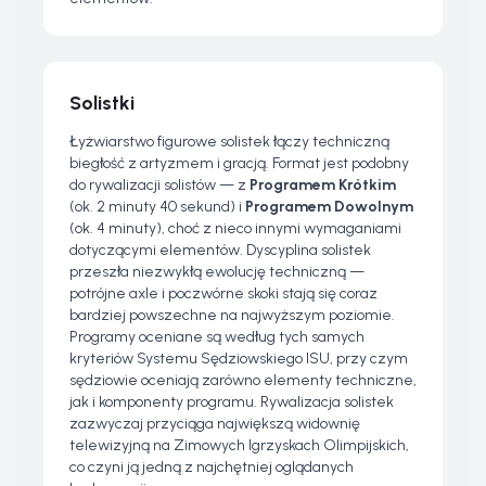
Solistki
Łyżwiarstwo figurowe solistek łączy techniczną
biegłość z artyzmem i gracją. Format jest podobny
do rywalizacji solistów — z
Programem Krótkim
(ok. 2 minuty 40 sekund) i
Programem Dowolnym
(ok. 4 minuty), choć z nieco innymi wymaganiami
dotyczącymi elementów. Dyscyplina solistek
przeszła niezwykłą ewolucję techniczną —
potrójne axle i poczwórne skoki stają się coraz
bardziej powszechne na najwyższym poziomie.
Programy oceniane są według tych samych
kryteriów Systemu Sędziowskiego ISU, przy czym
sędziowie oceniają zarówno elementy techniczne,
jak i komponenty programu. Rywalizacja solistek
zazwyczaj przyciąga największą widownię
telewizyjną na Zimowych Igrzyskach Olimpijskich,
co czyni ją jedną z najchętniej oglądanych