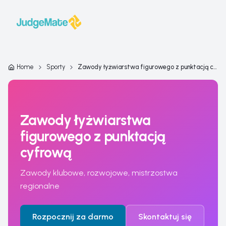
Przejdź do treści
Home
Sporty
Zawody łyżwiarstwa figurowego z punktacją cyfrową
Zawody łyżwiarstwa
figurowego z punktacją
cyfrową
Zawody klubowe, rozwojowe, mistrzostwa
regionalne
Rozpocznij za darmo
Skontaktuj się