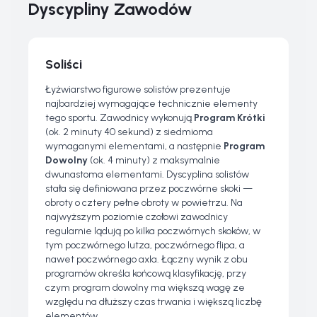
Dyscypliny Zawodów
Soliści
Łyżwiarstwo figurowe solistów prezentuje
najbardziej wymagające technicznie elementy
tego sportu. Zawodnicy wykonują
Program Krótki
(ok. 2 minuty 40 sekund) z siedmioma
wymaganymi elementami, a następnie
Program
Dowolny
(ok. 4 minuty) z maksymalnie
dwunastoma elementami. Dyscyplina solistów
stała się definiowana przez poczwórne skoki —
obroty o cztery pełne obroty w powietrzu. Na
najwyższym poziomie czołowi zawodnicy
regularnie lądują po kilka poczwórnych skoków, w
tym poczwórnego lutza, poczwórnego flipa, a
nawet poczwórnego axla. Łączny wynik z obu
programów określa końcową klasyfikację, przy
czym program dowolny ma większą wagę ze
względu na dłuższy czas trwania i większą liczbę
elementów.