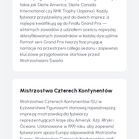
takie jak Skate America, Skate Canada
International czy NHK Trophy (Japonia). Każdy
łyżwiarz przydzielany jest do dwóch imprez, a
najlepsi kwalifikują się do Finału Grand Prix —
elitarnych zawodów z udziałem sześciu najwyżej
sklasyfikowanych zawodników w każdej dyscyplinie.
Format serii Grand Prix tworzy fascynujące
narracje na przestrzeni całego sezonu i zapewnia
kluczowe przygotowanie startowe przed
Mistrzostwami Świata.
Mistrzostwa Czterech Kontynentów
Mistrzostwa Czterech Kontynentów ISU w
Łyżwiarstwie Figurowym stanowią najważniejszą
imprezę mistrzowską dla łyżwiarzy
reprezentujących kraje obu Ameryk, Azji, Afryki i
Oceanii. Ustanowione w 1999 roku, aby zapewnić
łyżwiarzom spoza Europy odpowiednik Mistrzostw
Europy, Mistrzostwa Czterech Kontynentów stały