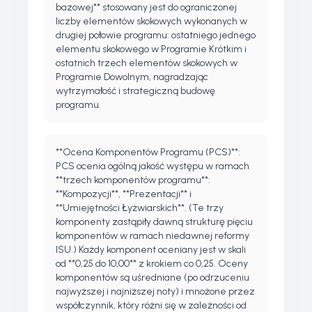
bazowej** stosowany jest do ograniczonej
liczby elementów skokowych wykonanych w
drugiej połowie programu: ostatniego jednego
elementu skokowego w Programie Krótkim i
ostatnich trzech elementów skokowych w
Programie Dowolnym, nagradzając
wytrzymałość i strategiczną budowę
programu.
**Ocena Komponentów Programu (PCS)**:
PCS ocenia ogólną jakość występu w ramach
**trzech komponentów programu**:
**Kompozycji**, **Prezentacji** i
**Umiejętności Łyżwiarskich**. (Te trzy
komponenty zastąpiły dawną strukturę pięciu
komponentów w ramach niedawnej reformy
ISU.) Każdy komponent oceniany jest w skali
od **0,25 do 10,00** z krokiem co 0,25. Oceny
komponentów są uśredniane (po odrzuceniu
najwyższej i najniższej noty) i mnożone przez
współczynnik, który różni się w zależności od