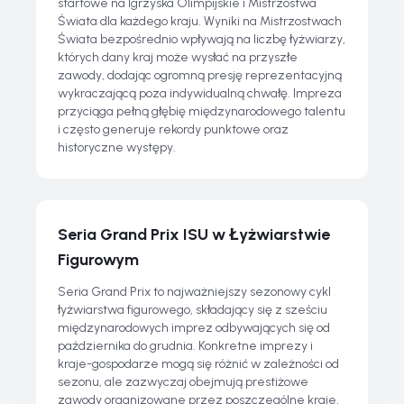
startowe na Igrzyska Olimpijskie i Mistrzostwa
Świata dla każdego kraju. Wyniki na Mistrzostwach
Świata bezpośrednio wpływają na liczbę łyżwiarzy,
których dany kraj może wysłać na przyszłe
zawody, dodając ogromną presję reprezentacyjną
wykraczającą poza indywidualną chwałę. Impreza
przyciąga pełną głębię międzynarodowego talentu
i często generuje rekordy punktowe oraz
historyczne występy.
Seria Grand Prix ISU w Łyżwiarstwie
Figurowym
Seria Grand Prix to najważniejszy sezonowy cykl
łyżwiarstwa figurowego, składający się z sześciu
międzynarodowych imprez odbywających się od
października do grudnia. Konkretne imprezy i
kraje-gospodarze mogą się różnić w zależności od
sezonu, ale zazwyczaj obejmują prestiżowe
zawody organizowane przez poszczególne kraje,