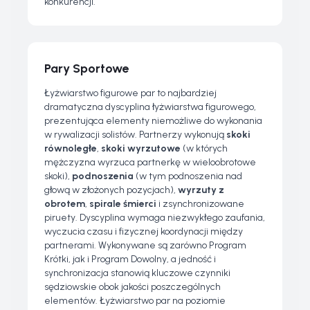
konkurencji.
Pary Sportowe
Łyżwiarstwo figurowe par to najbardziej
dramatyczna dyscyplina łyżwiarstwa figurowego,
prezentująca elementy niemożliwe do wykonania
w rywalizacji solistów. Partnerzy wykonują
skoki
równoległe
,
skoki wyrzutowe
(w których
mężczyzna wyrzuca partnerkę w wieloobrotowe
skoki),
podnoszenia
(w tym podnoszenia nad
głową w złożonych pozycjach),
wyrzuty z
obrotem
,
spirale śmierci
i zsynchronizowane
piruety. Dyscyplina wymaga niezwykłego zaufania,
wyczucia czasu i fizycznej koordynacji między
partnerami. Wykonywane są zarówno Program
Krótki, jak i Program Dowolny, a jedność i
synchronizacja stanowią kluczowe czynniki
sędziowskie obok jakości poszczególnych
elementów. Łyżwiarstwo par na poziomie