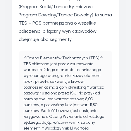
(Program Krótki/Taniec Rytmiczny i
Program Dowolny/Taniec Dowolny) to suma
TES + PCS pomniejszona o wszelkie
odliczenia, a łączny wynik zawodów
obejmuje oba segmenty.
**Ocena Elementów Technicznych (TES)**:
TES obliczana jest przez zsumowanie
wartości każdego elementu technicznego
wykonanego w programie. Każdy element
(skoki, piruety, sekwencje kroków,
podnoszenia) ma z góry określoną **wartość
bazową** ustaloną przez ISU. Na przykład
potrójny axel ma wartość bazową 8,00
punktów, a poczwórny lutz jest wart 11,50
punktów. Wartość bazowa jest następnie
korygowana o Ocenę Wykonania od każdego
sędziego, dając końcowy wynik za dany
element. **Współczynnik 1,1 wartości