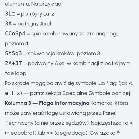
elementu. Na przykład:
3Lz
= potrójny Lutz
3A
= potrójny Axel
CCoSp4
= spin kombinowany ze zmianą nogi,
poziom 4
StSq3
= sekwencja kroków, poziom 3
2A+3T
= podwójny Axel w kombinacji z potrójnym
toe loop
Po skrócie mogą pojawić się symbole lub flagi (jak
<
,
e
,
!
,
x
) — patrz sekcja Specjalne Symbole poniżej.
Kolumna 3 — Flaga Informacyjna
Komórka, która
może zawierać flagę ustawioną przez Panel
Techniczny (a nie przez sędziów). Najczęstsza to
<
(niedoobrót) lub
<<
(degradacja). Gwiazdka
*