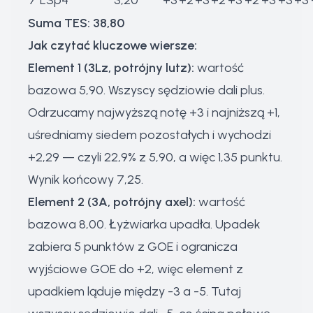
7
LSp4
3,20
+3
+2
+3
+2
+3
+2
+3
+3
+3
Suma TES: 38,80
Jak czytać kluczowe wiersze:
Element 1 (3Lz, potrójny lutz):
wartość
bazowa 5,90. Wszyscy sędziowie dali plus.
Odrzucamy najwyższą notę +3 i najniższą +1,
uśredniamy siedem pozostałych i wychodzi
+2,29 — czyli 22,9% z 5,90, a więc 1,35 punktu.
Wynik końcowy 7,25.
Element 2 (3A, potrójny axel):
wartość
bazowa 8,00. Łyżwiarka upadła. Upadek
zabiera 5 punktów z GOE i ogranicza
wyjściowe GOE do +2, więc element z
upadkiem ląduje między -3 a -5. Tutaj