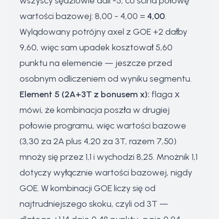
wszyscy sędziowie dali -5, co ścina połowę
wartości bazowej: 8,00 - 4,00 =
4,00
.
Wylądowany potrójny axel z GOE +2 dałby
9,60, więc sam upadek kosztował 5,60
punktu na elemencie — jeszcze przed
osobnym odliczeniem od wyniku segmentu.
Element 5 (2A+3T z bonusem x):
flaga
x
mówi, że kombinacja poszła w drugiej
połowie programu, więc wartości bazowe
(3,30 za 2A plus 4,20 za 3T, razem 7,50)
mnoży się przez 1,1 i wychodzi 8,25. Mnożnik 1,1
dotyczy wyłącznie wartości bazowej, nigdy
GOE. W kombinacji GOE liczy się od
najtrudniejszego skoku, czyli od 3T —