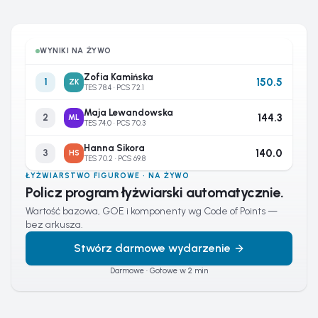
WYNIKI NA ŻYWO
Zofia Kamińska
150.5
1
ZK
TES 78.4 · PCS 72.1
Maja Lewandowska
144.3
2
ML
TES 74.0 · PCS 70.3
Hanna Sikora
140.0
3
HS
TES 70.2 · PCS 69.8
ŁYŻWIARSTWO FIGUROWE · NA ŻYWO
Policz program łyżwiarski automatycznie.
Wartość bazowa, GOE i komponenty wg Code of Points —
bez arkusza.
Stwórz darmowe wydarzenie
Darmowe · Gotowe w 2 min