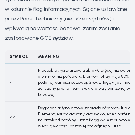
w kolumnie flag informacyjnych. Są one ustawiane
przez Panel Techniczny (nie przez sędziów) i
wpływają na wartości bazowe, zanim zostanie
zastosowane GOE sędziów.
SYMBOL
MEANING
Niedoobrót: łyżwiarzowi zabrakło więcej niż ćwierć 
ale mniej niż pół obrotu. Element otrzymuje 80% sw
<
podanej wartości bazowej. Skok z flagą < jest nadal
zaliczany jako ten sam skok, ale przy obniżonej wart
bazowej.
Degradacja: łyżwiarzowi zabrakło pół obrotu lub wię
Element jest traktowany jako skok o jeden obrót mn
<<
na przykład potrójny Lutz z flagą << jest punktowan
według wartości bazowej podwójnego Lutza.