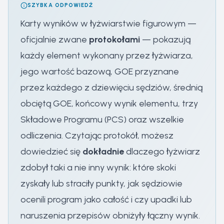
SZYBKA ODPOWIEDŹ
Karty wyników w łyżwiarstwie figurowym —
oficjalnie zwane
protokołami
— pokazują
każdy element wykonany przez łyżwiarza,
jego wartość bazową, GOE przyznane
przez każdego z dziewięciu sędziów, średnią
obciętą GOE, końcowy wynik elementu, trzy
Składowe Programu (PCS) oraz wszelkie
odliczenia. Czytając protokół, możesz
dowiedzieć się
dokładnie
dlaczego łyżwiarz
zdobył taki a nie inny wynik: które skoki
zyskały lub straciły punkty, jak sędziowie
ocenili program jako całość i czy upadki lub
naruszenia przepisów obniżyły łączny wynik.