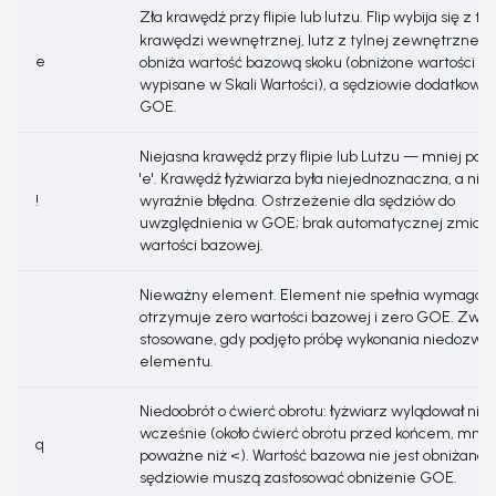
Zła krawędź przy flipie lub lutzu. Flip wybija się z tyl
krawędzi wewnętrznej, lutz z tylnej zewnętrznej. 
e
obniża wartość bazową skoku (obniżone wartości są
wypisane w Skali Wartości), a sędziowie dodatkowo 
GOE.
Niejasna krawędź przy flipie lub Lutzu — mniej pow
'e'. Krawędź łyżwiarza była niejednoznaczna, a nie
!
wyraźnie błędna. Ostrzeżenie dla sędziów do
uwzględnienia w GOE; brak automatycznej zmian
wartości bazowej.
Nieważny element. Element nie spełnia wymagań 
otrzymuje zero wartości bazowej i zero GOE. Zwyk
stosowane, gdy podjęto próbę wykonania niedozwo
elementu.
Niedoobrót o ćwierć obrotu: łyżwiarz wylądował nie
wcześnie (około ćwierć obrotu przed końcem, mnie
q
poważne niż <). Wartość bazowa nie jest obniżana, 
sędziowie muszą zastosować obniżenie GOE.