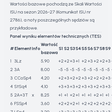
Wartości bazowe pochodzą ze Skali Wartości
ISU na sezon 2026-27 (Komunikat ISU nr
2786), a noty poszczególnych sędziów są
przykładowe.
Panel wyniku elementów technicznych (TES)
Wartość
#
Element
Info
S1
S2
S3
S4
S5
S6
S7
S8
S9
bazowa
1
3Lz
5,90
+2
+2
+3
+1
+2
+3
+2
+2
+3
2
3A
8,00
-5
-5
-5
-5
-5
-5
-5
-5
-5
3
CCoSp4
4,20
+2
+3
+2
+2
+3
+2
+2
+2
+3
4
StSq4
4,10
+3
+3
+3
+2
+3
+3
+2
+3
+3
5
2A+3T
x
8,25
+1
+1
+2
+1
+1
+1
+2
+1
+1
6
FSSp4
3,60
+2
+2
+2
+1
+2
+2
+2
+2
+2