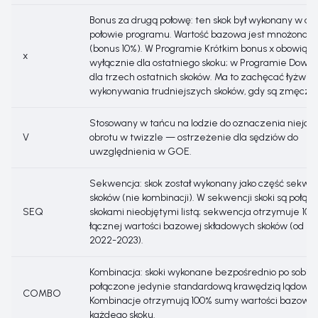
Bonus za drugą połowę: ten skok był wykonany w dru
połowie programu. Wartość bazowa jest mnożona pr
(bonus 10%). W Programie Krótkim bonus x obowiązu
x
wyłącznie dla ostatniego skoku; w Programie Dow
dla trzech ostatnich skoków. Ma to zachęcać łyżwia
wykonywania trudniejszych skoków, gdy są zmęczen
Stosowany w tańcu na lodzie do oznaczenia niejas
V
obrotu w twizzle — ostrzeżenie dla sędziów do
uwzględnienia w GOE.
Sekwencja: skok został wykonany jako część sekwen
skoków (nie kombinacji). W sekwencji skoki są połąc
SEQ
skokami nieobjętymi listą; sekwencja otrzymuje 10
łącznej wartości bazowej składowych skoków (od s
2022-2023).
Kombinacja: skoki wykonane bezpośrednio po sobie,
połączone jedynie standardową krawędzią lądowan
COMBO
Kombinacje otrzymują 100% sumy wartości bazowej
każdego skoku.