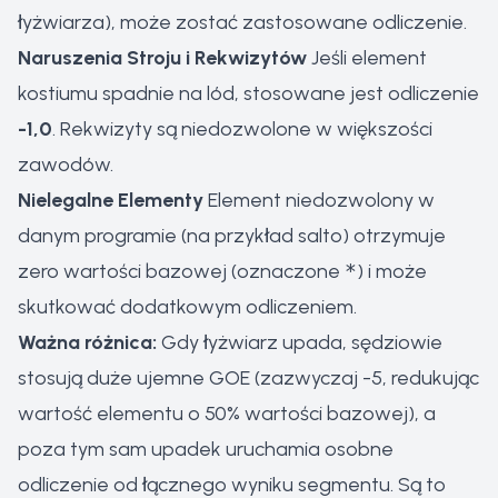
łyżwiarza), może zostać zastosowane odliczenie.
Naruszenia Stroju i Rekwizytów
Jeśli element
kostiumu spadnie na lód, stosowane jest odliczenie
-1,0
. Rekwizyty są niedozwolone w większości
zawodów.
Nielegalne Elementy
Element niedozwolony w
danym programie (na przykład salto) otrzymuje
zero wartości bazowej (oznaczone
*
) i może
skutkować dodatkowym odliczeniem.
Ważna różnica:
Gdy łyżwiarz upada, sędziowie
stosują duże ujemne GOE (zazwyczaj -5, redukując
wartość elementu o 50% wartości bazowej), a
poza tym sam upadek uruchamia osobne
odliczenie od łącznego wyniku segmentu. Są to