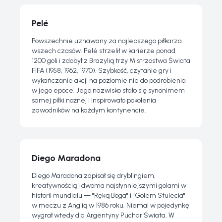
Pelé
Powszechnie uznawany za najlepszego piłkarza
wszech czasów. Pelé strzelił w karierze ponad
1200 goli i zdobył z Brazylią trzy Mistrzostwa Świata
FIFA (1958, 1962, 1970). Szybkość, czytanie gry i
wykańczanie akcji na poziomie nie do podrobienia
w jego epoce. Jego nazwisko stało się synonimem
samej piłki nożnej i inspirowało pokolenia
zawodników na każdym kontynencie.
Diego Maradona
Diego Maradona zapisał się dryblingiem,
kreatywnością i dwoma najsłynniejszymi golami w
historii mundialu — "Ręką Boga" i "Golem Stulecia"
w meczu z Anglią w 1986 roku. Niemal w pojedynkę
wygrał wtedy dla Argentyny Puchar Świata. W