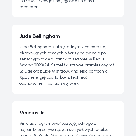
Lidze Mistrzów jak na jego wiek nie ma
precedensu.
Jude Bellingham
Jude Bellingham stał się jednym z najbardziej
ekscytujących młodych piłkarzy na świecie po
sensacyjnym debiutanckim sezonie w Realu
Madryt 2023/24. Strzelił kluczowe bramki i wygrał
La Ligę oraz Ligę Mistrzów. Angielski pomocnik
łączy energię box-to-box z techniką i
opanowaniem ponad swój wiek.
Vinícius Jr
Vinícius Jr ugruntował pozycję jednego z
najbardziej porywających skrzydłowych w piłce
nożnej. W Realu Madryt strzelił zwycięskiego gola