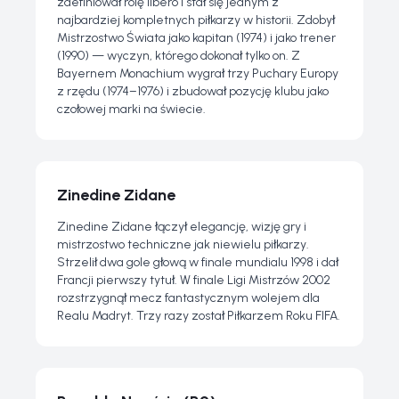
zdefiniował rolę libero i stał się jednym z
najbardziej kompletnych piłkarzy w historii. Zdobył
Mistrzostwo Świata jako kapitan (1974) i jako trener
(1990) — wyczyn, którego dokonał tylko on. Z
Bayernem Monachium wygrał trzy Puchary Europy
z rzędu (1974–1976) i zbudował pozycję klubu jako
czołowej marki na świecie.
Zinedine Zidane
Zinedine Zidane łączył elegancję, wizję gry i
mistrzostwo techniczne jak niewielu piłkarzy.
Strzelił dwa gole głową w finale mundialu 1998 i dał
Francji pierwszy tytuł. W finale Ligi Mistrzów 2002
rozstrzygnął mecz fantastycznym wolejem dla
Realu Madryt. Trzy razy został Piłkarzem Roku FIFA.