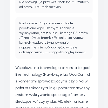
Nie obowiązuje przy wrzutach z autu, rzutach
od bramki i rzutach rożnych.
Rzuty karne: Przyznawane za faule
popełnione w polu karnym. Kopnięcie
wykonywane jest z punktu karnego (12 jardów
/ 11 metrów od bramki). W konkursie rzutów
karnych każda drużyna wykonuje
naprzemiennie po 5 kopnięć, a w razie
dalszego remisu — dogrywka nagłej śmierci.
Współczesna technologia piłkarska to goal-
line technology (Hawk-Eye lub GoalControl
z kamerami sprawdzającymi, czy piłka w
pełni przekroczyła linię), półautomatyczny
system wykrywania spalonego (kamery
śledzące kończyny plus AI), elektroniczne