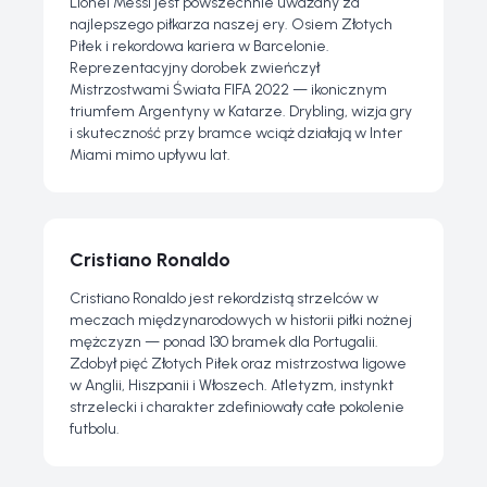
Lionel Messi jest powszechnie uważany za
najlepszego piłkarza naszej ery. Osiem Złotych
Piłek i rekordowa kariera w Barcelonie.
Reprezentacyjny dorobek zwieńczył
Mistrzostwami Świata FIFA 2022 — ikonicznym
triumfem Argentyny w Katarze. Drybling, wizja gry
i skuteczność przy bramce wciąż działają w Inter
Miami mimo upływu lat.
Cristiano Ronaldo
Cristiano Ronaldo jest rekordzistą strzelców w
meczach międzynarodowych w historii piłki nożnej
mężczyzn — ponad 130 bramek dla Portugalii.
Zdobył pięć Złotych Piłek oraz mistrzostwa ligowe
w Anglii, Hiszpanii i Włoszech. Atletyzm, instynkt
strzelecki i charakter zdefiniowały całe pokolenie
futbolu.