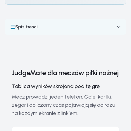
Spis treści
JudgeMate dla meczów piłki nożnej
Formaty Rozgrywek, Sędziowanie i Zasady Piłki Nożnej
Piłka nożna — tablica, którą poprowadzi każdy
JudgeMate dla meczów piłki nożnej
Największe Rozgrywki Piłkarskie na Świecie
Legendarne Postacie Piłki Nożnej — Przeszłość i
Tablica wyników skrojona pod tę grę
Teraźniejszość
Mecz prowadzi jeden telefon. Gole, kartki,
kluczowy Sprzęt Piłkarski
zegar i doliczony czas pojawiają się od razu
Aktualne Trendy i Przyszłość Piłki Nożnej
na każdym ekranie z linkiem.
Historia i Ewolucja Piłki Nożnej
Powiązane przewodniki