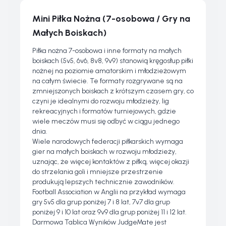
Mini Piłka Nożna (7-osobowa / Gry na
Małych Boiskach)
Piłka nożna 7-osobowa i inne formaty na małych
boiskach (5v5, 6v6, 8v8, 9v9) stanowią kręgosłup piłki
nożnej na poziomie amatorskim i młodzieżowym
na całym świecie. Te formaty rozgrywane są na
zmniejszonych boiskach z krótszym czasem gry, co
czyni je idealnymi do rozwoju młodzieży, lig
rekreacyjnych i formatów turniejowych, gdzie
wiele meczów musi się odbyć w ciągu jednego
dnia.
Wiele narodowych federacji piłkarskich wymaga
gier na małych boiskach w rozwoju młodzieży,
uznając, że więcej kontaktów z piłką, więcej okazji
do strzelania goli i mniejsze przestrzenie
produkują lepszych technicznie zawodników.
Football Association w Anglii na przykład wymaga
gry 5v5 dla grup poniżej 7 i 8 lat, 7v7 dla grup
poniżej 9 i 10 lat oraz 9v9 dla grup poniżej 11 i 12 lat.
Darmowa Tablica Wyników JudgeMate jest