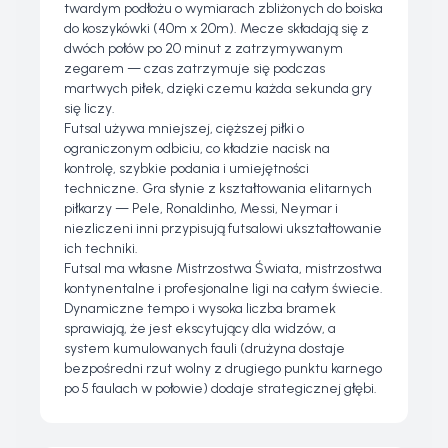
twardym podłożu o wymiarach zbliżonych do boiska
do koszykówki (40m x 20m). Mecze składają się z
dwóch połów po 20 minut z zatrzymywanym
zegarem — czas zatrzymuje się podczas
martwych piłek, dzięki czemu każda sekunda gry
się liczy.
Futsal używa mniejszej, cięższej piłki o
ograniczonym odbiciu, co kładzie nacisk na
kontrolę, szybkie podania i umiejętności
techniczne. Gra słynie z kształtowania elitarnych
piłkarzy — Pele, Ronaldinho, Messi, Neymar i
niezliczeni inni przypisują futsalowi ukształtowanie
ich techniki.
Futsal ma własne Mistrzostwa Świata, mistrzostwa
kontynentalne i profesjonalne ligi na całym świecie.
Dynamiczne tempo i wysoka liczba bramek
sprawiają, że jest ekscytujący dla widzów, a
system kumulowanych fauli (drużyna dostaje
bezpośredni rzut wolny z drugiego punktu karnego
po 5 faulach w połowie) dodaje strategicznej głębi.