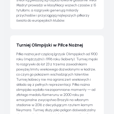
srebrną gwiazdą są rozpoznawane globalnie. Real
Madryt prowadzi w klasyfikacji wszech czasów z 15
tytułami, a rozgrywki generują miliardy
przychodów i przyciągają najlepszych piłkarzy
świata do europejskich klubów.
Turniej Olimpijski w Piłce Nożnej
Piłka nożna jest częścią Igrzysk Olimpijskich od 1900
roku (mężczyźni) i 1996 roku (kobiety). Turniej męski
to rozgrywki do lat 23 z trzema zawodnikami
powyżej limitu wiekowego dozwolonymi w kadrze,
co czyni go pokazem wschodzących talentów.
Turniej kobiecy nie ma ograniczeń wiekowych i
składa się z pełnych reprezentacji. Piłka nożna
olimpijska wydała niezapomniane momenty — od
złotego medalu Kamerunu w 2000 roku po
emocjonalne zwycięstwo Brazylii na własnym
stadionie w 2016 z decydującym rzutem karnym
Neymara. Turniej służy jako poligon doświadczalny