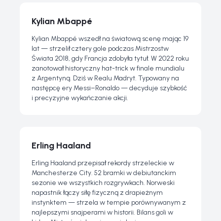
Kylian Mbappé
Kylian Mbappé wszedł na światową scenę mając 19
lat — strzelił cztery gole podczas Mistrzostw
Świata 2018, gdy Francja zdobyła tytuł. W 2022 roku
zanotował historyczny hat-trick w finale mundialu
z Argentyną. Dziś w Realu Madryt. Typowany na
następcę ery Messi–Ronaldo — decyduje szybkość
i precyzyjne wykańczanie akcji.
Erling Haaland
Erling Haaland przepisał rekordy strzeleckie w
Manchesterze City. 52 bramki w debiutanckim
sezonie we wszystkich rozgrywkach. Norweski
napastnik łączy siłę fizyczną z drapieżnym
instynktem — strzela w tempie porównywanym z
najlepszymi snajperami w historii. Bilans goli w