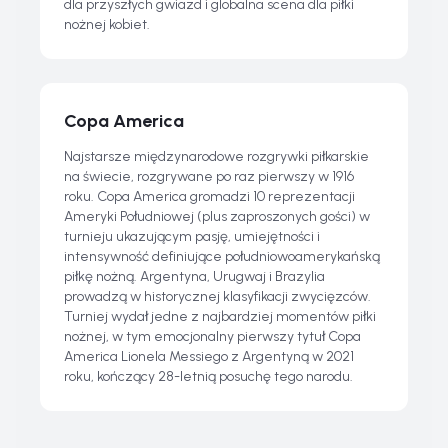
dla przyszłych gwiazd i globalna scena dla piłki
nożnej kobiet.
Copa America
Najstarsze międzynarodowe rozgrywki piłkarskie
na świecie, rozgrywane po raz pierwszy w 1916
roku. Copa America gromadzi 10 reprezentacji
Ameryki Południowej (plus zaproszonych gości) w
turnieju ukazującym pasję, umiejętności i
intensywność definiujące południowoamerykańską
piłkę nożną. Argentyna, Urugwaj i Brazylia
prowadzą w historycznej klasyfikacji zwycięzców.
Turniej wydał jedne z najbardziej momentów piłki
nożnej, w tym emocjonalny pierwszy tytuł Copa
America Lionela Messiego z Argentyną w 2021
roku, kończący 28-letnią posuchę tego narodu.