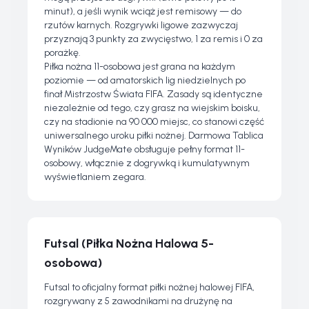
minut), a jeśli wynik wciąż jest remisowy — do
rzutów karnych. Rozgrywki ligowe zazwyczaj
przyznają 3 punkty za zwycięstwo, 1 za remis i 0 za
porażkę.
Piłka nożna 11-osobowa jest grana na każdym
poziomie — od amatorskich lig niedzielnych po
finał Mistrzostw Świata FIFA. Zasady są identyczne
niezależnie od tego, czy grasz na wiejskim boisku,
czy na stadionie na 90 000 miejsc, co stanowi część
uniwersalnego uroku piłki nożnej. Darmowa Tablica
Wyników JudgeMate obsługuje pełny format 11-
osobowy, włącznie z dogrywką i kumulatywnym
wyświetlaniem zegara.
Futsal (Piłka Nożna Halowa 5-
osobowa)
Futsal to oficjalny format piłki nożnej halowej FIFA,
rozgrywany z 5 zawodnikami na drużynę na