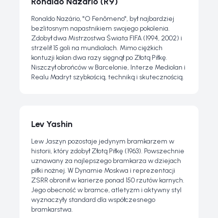
Ronaldo Nazário (R9)
Ronaldo Nazário, "O Fenômeno", był najbardziej
bezlitosnym napastnikiem swojego pokolenia.
Zdobył dwa Mistrzostwa Świata FIFA (1994, 2002) i
strzelił 15 goli na mundialach. Mimo ciężkich
kontuzji kolan dwa razy sięgnął po Złotą Piłkę.
Niszczył obrońców w Barcelonie, Interze Mediolan i
Realu Madryt szybkością, techniką i skutecznością.
Lev Yashin
Lew Jaszyn pozostaje jedynym bramkarzem w
historii, który zdobył Złotą Piłkę (1963). Powszechnie
uznawany za najlepszego bramkarza w dziejach
piłki nożnej. W Dynamie Moskwa i reprezentacji
ZSRR obronił w karierze ponad 150 rzutów karnych.
Jego obecność w bramce, atletyzm i aktywny styl
wyznaczyły standard dla współczesnego
bramkarstwa.