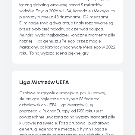
łączną globalną widownię ponad 5 miliardów
widzów. Edycja 2026 w USA, Kanadzie i Meksyku to
pierwszy turniej z 48 drużynami i 104 meczami.
Eliminacje trwają dwa lata, a finały rozgrywane są
przez około pięć tygodni, od czerwca do lipca.
Mundial wydał najbardziej ikoniczne momenty piłki
nożnej — od geniuszu Pelego, przez magię
Maradony, po koronacyjną chwałę Messiego w 2022
roku. To najwyższa scena pięknej gry.
Liga Mistrzów UEFA
Czołowe rozgrywki europejskiej piłki klubowej,
skupiające najlepsze drużyny z 55 federacji
członkowskich UEFA. Liga Mistrzów (i jej
poprzednik, Puchar Europy, od 1955 roku) jest
powszechnie uważana za najwyższy standard piłki
klubowej na świecie. Faza grupowa i pucharowa
generują legendarne mecze, a hymn i logo ze