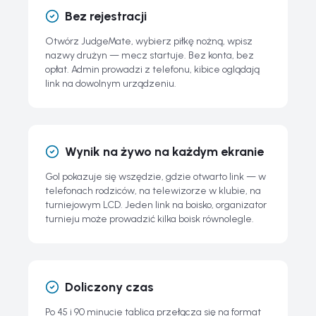
Bez rejestracji
Najczęściej Zadawane Pytania o Piłkę Nożną i Darmową
Tablicę Wyników JudgeMate
Otwórz JudgeMate, wybierz piłkę nożną, wpisz
nazwy drużyn — mecz startuje. Bez konta, bez
opłat. Admin prowadzi z telefonu, kibice oglądają
link na dowolnym urządzeniu.
Wynik na żywo na każdym ekranie
Gol pokazuje się wszędzie, gdzie otwarto link — w
telefonach rodziców, na telewizorze w klubie, na
turniejowym LCD. Jeden link na boisko, organizator
turnieju może prowadzić kilka boisk równolegle.
Doliczony czas
Po 45 i 90 minucie tablica przełącza się na format