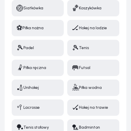
🏐
🏀
Siatkówka
Koszykówka
⚽
🏒
Piłka nożna
Hokej na lodzie
🎾
🎾
Padel
Tenis
🤾
🥅
Piłka ręczna
Futsal
🏏
🤽
Unihokej
Piłka wodna
🥍
🏑
Lacrosse
Hokej na trawie
🏓
🏸
Tenis stołowy
Badminton