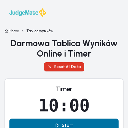
Przejdź do treści
Home
Tablica wyników
Darmowa Tablica Wyników
Online i Timer
Reset All Data
Timer
10:00
Start