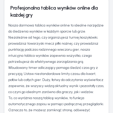
Profesjonalna tablica wyników online dla
każdej gry
Nasza darmowa tablica wyników online to idealne narzędzie
do śledzenia wyników w każdym sporcie lub grze.
Niezależnie od tego, czy organizujesz turniej koszykówki,
prowadzisz towarzyski mecz piłki nożnej, czy prowadzisz
punktację podczas rodzinnego wieczoru gier, nasza
intuicyjna tablica wyników zapewnia wszystko, czego
potrzebujesz do efektywnego zarządzania grą.
Wbudowany timer odliczający pomaga śledzić czas gry z
precyzją. Ustaw niestandardowe limity czasu dla kwart,
połów lub całych gier. Duży, łatwy do odczytania wyświetlacz
zapewnia, że wszyscy widzą aktualny wynik i pozostały czas,
co czyni go idealnym zarówno dla graczy, jak i widzów.
To, co wyróżnia naszą tablicę wyników, to funkcja
automatycznego zapisu w pamięci podręcznej przeglądarki.
Oznacza to, że możesz zamknąć stronę, odświeżyć