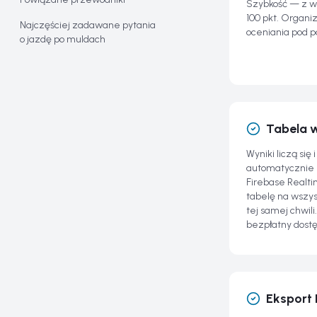
Szybkość — z wa
100 pkt. Organi
Najczęściej zadawane pytania
oceniania pod 
o jazdę po muldach
Tabela 
Wyniki liczą się 
automatycznie 
Firebase Realti
tabelę na wszy
tej samej chwil
bezpłatny dostę
Eksport 