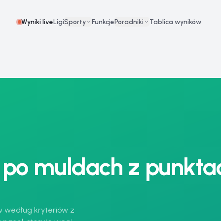
Wyniki live
Ligi
Sporty
Funkcje
Poradniki
Tablica wyników
 po muldach z punkta
ów według kryteriów z