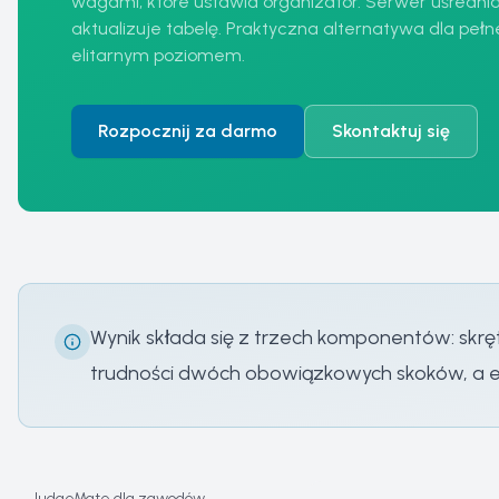
wagami, które ustawia organizator. Serwer uśrednia 
aktualizuje tabelę. Praktyczna alternatywa dla pe
elitarnym poziomem.
Rozpocznij za darmo
Skontaktuj się
Wynik składa się z trzech komponentów: skręt
trudności dwóch obowiązkowych skoków, a el
JudgeMate dla zawodów