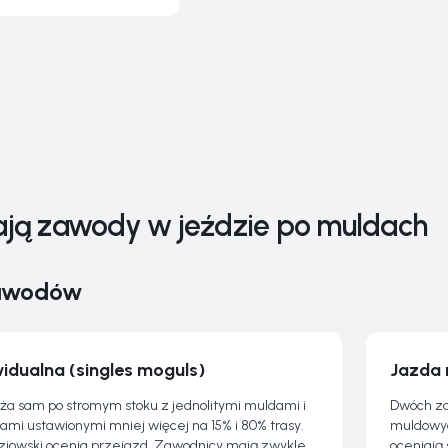
ają zawody w jeździe po muldach
awodów
idualna (singles moguls)
Jazda 
a sam po stromym stoku z jednolitymi muldami i
Dwóch za
mi ustawionymi mniej więcej na 15% i 80% trasy.
muldowyc
ziowski ocenia przejazd. Zawodnicy mają zwykle
oceniają 