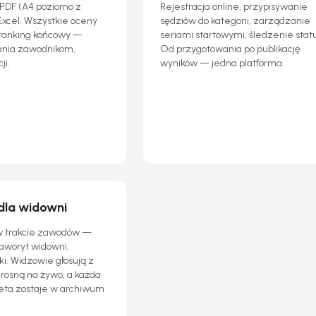
 PDF (A4 poziomo z
Rejestracja online, przypisywanie
Excel. Wszystkie oceny
sędziów do kategorii, zarządzanie
 ranking końcowy —
seriami startowymi, śledzenie stat
ania zawodnikom,
Od przygotowania po publikację
ji.
wyników — jedna platforma.
dla widowni
w trakcie zawodów —
faworyt widowni,
ki. Widzowie głosują z
 rosną na żywo, a każda
eta zostaje w archiwum