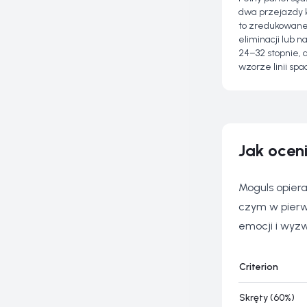
dwa przejazdy k
to zredukowane 
eliminacji lub 
24–32 stopnie, 
wzorze linii spa
Jak ocen
Moguls opiera
czym w pierws
emocji i wyz
Criterion
Skręty (60%)