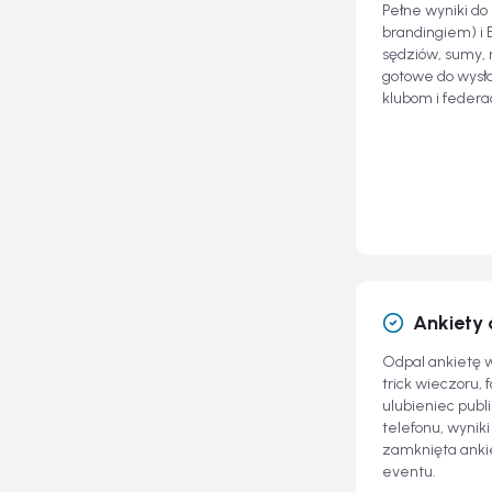
Pełne wyniki do
brandingiem) i 
sędziów, sumy,
gotowe do wysł
klubom i federac
Ankiety 
Odpal ankietę 
trick wieczoru, 
ulubieniec publi
telefonu, wyniki
zamknięta anki
eventu.