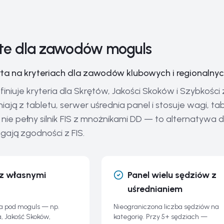
e dla zawodów moguls
ta na kryteriach dla zawodów klubowych i regionalny
iniuje kryteria dla Skrętów, Jakości Skoków i Szybkości
ają z tabletu, serwer uśrednia panel i stosuje wagi, ta
 nie pełny silnik FIS z mnożnikami DD — to alternatywa
gają zgodności z FIS.
 z własnymi
Panel wielu sędziów z
uśrednianiem
a pod moguls — np.
Nieograniczona liczba sędziów na
, Jakość Skoków,
kategorię. Przy 5+ sędziach —