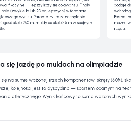
walifikacyjne — lepszy liczy się do awansu. Finały
dodaje dr
pole (zwykle 16 lub 20 najlepszych) w formacie
wchodzą r
najlepszego wyniku. Parametry trasy: nachylenie
Format n
długość około 250 m, muldy co około 3,5 m w spójnym
można wyg
dku.
rzędu.
ia się jazdę po muldach na olimpiadzie
 się na sumie ważonej trzech komponentów: skręty (60%), skok
zej kolejności jest ta dyscyplina — sportem opartym na tech
wania atletycznego. Wynik końcowy to suma ważonych wyni