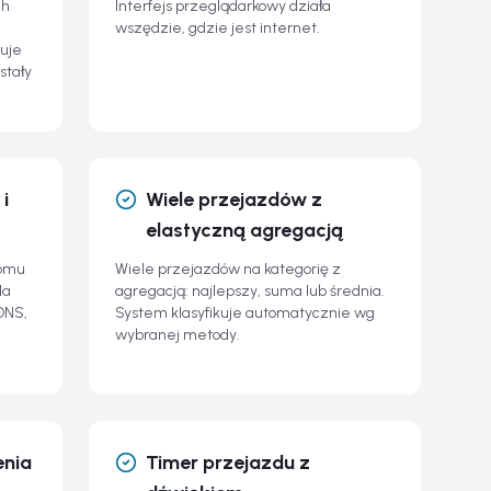
ch
Interfejs przeglądarkowy działa
wszędzie, gdzie jest internet.
uje
stały
i
Wiele przejazdów z
elastyczną agregacją
iomu
Wiele przejazdów na kategorię z
la
agregacją: najlepszy, suma lub średnia.
DNS,
System klasyfikuje automatycznie wg
wybranej metody.
enia
Timer przejazdu z