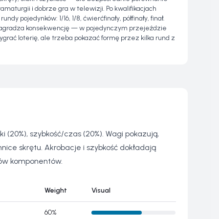
amaturgii i dobrze gra w telewizji. Po kwalifikacjach
undy pojedynków: 1/16, 1/8, ćwierćfinały, półfinały, finał.
agradza konsekwencję — w pojedynczym przejeździe
rać loterię, ale trzeba pokazać formę przez kilka rund z
i (20%), szybkość/czas (20%). Wagi pokazują,
nice skrętu. Akrobacje i szybkość dokładają
ków komponentów.
Weight
Visual
60%