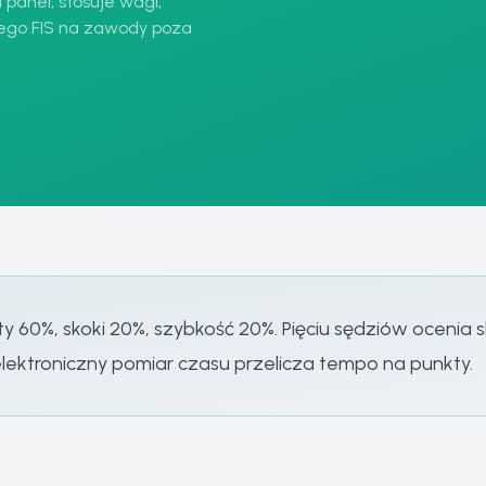
panel, stosuje wagi,
łnego FIS na zawody poza
y 60%, skoki 20%, szybkość 20%. Pięciu sędziów ocenia 
ektroniczny pomiar czasu przelicza tempo na punkty.