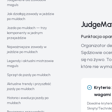
moguls
Jak działają zawody w jeździe
po muldach
JudgeMat
Jazda po muldach — trzy
komponenty w jednym
Punktacja opar
przejeździe
Organizator def
Najważniejsze zawody w
jeździe po muldach
Sędziowie oceni
się na żywo. To
Legendy i aktualni mistrzowie
moguls
które nie wyma
Sprzęt do jazdy po muldach
Aktualne trendy i przyszłość
Kryteria
jazdy po muldach
wagami
Historia i ewolucja jazdy po
muldach
Dowolne kryteri
Skręty/Technika
Powiązane przewodniki