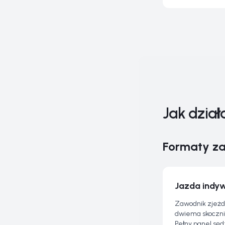
Jak dział
Formaty z
Jazda indyw
Zawodnik zjeżdż
dwiema skocznia
Pełny panel sęd