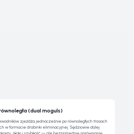
równoległa (dual moguls)
wodników zjeżdża jednocześnie po równoległych trasach
h w formacie drabinki eliminacyjnej. Sędziowie dalej
skręty, skoki i szybkość — ale bezpośrednie porównanie