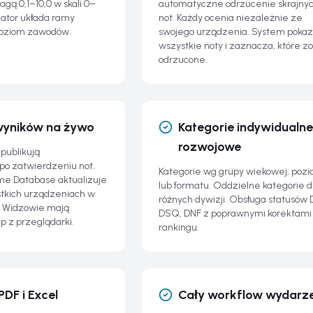
gą 0,1–10,0 w skali 0–
automatyczne odrzucenie skrajny
zator układa ramy
not. Każdy ocenia niezależnie ze
poziom zawodów.
swojego urządzenia. System pokaz
wszystkie noty i zaznacza, które zo
odrzucone.
wyników na żywo
Kategorie indywidualne 
rozwojowe
i publikują
po zatwierdzeniu not.
Kategorie wg grupy wiekowej, poz
me Database aktualizuje
lub formatu. Oddzielne kategorie d
stkich urządzeniach w
różnych dywizji. Obsługa statusów 
i. Widzowie mają
DSQ, DNF z poprawnymi korektami
p z przeglądarki.
rankingu.
PDF i Excel
Cały workflow wydarz