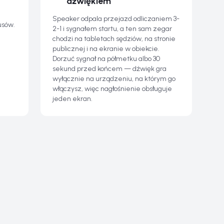
dźwiękiem
Speaker odpala przejazd odliczaniem 3-
usów.
2-1 i sygnałem startu, a ten sam zegar
chodzi na tabletach sędziów, na stronie
publicznej i na ekranie w obiekcie.
Dorzuć sygnał na półmetku albo 30
sekund przed końcem — dźwięk gra
wyłącznie na urządzeniu, na którym go
włączysz, więc nagłośnienie obsługuje
jeden ekran.