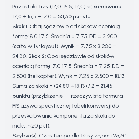
Pozostałe trzy (17,0; 16,5; 17,0) są
sumowane
:
17,0 + 16,5 + 17,0 =
50,50 punktu
.
Skok 1:
Obaj sędziowie od skoków oceniają
formę: 8,0 i 7,5. Średnia = 7,75. DD = 3,200
(salto w tył layout). Wynik = 7,75 x 3,200 =
24,80.
Skok 2:
Obaj sędziowie od skoków
oceniają formę: 7,0 i 7,5. Średnia = 7,25. DD =
2,500 (helikopter). Wynik = 7,25 x 2,500 = 18,13.
Suma za skoki = (24,80 + 18,13) / 2 =
21,46
punktu
(przybliżenie — rzeczywista formuła
FIS używa specyficznej tabeli konwersji do
przeskalowania komponentu za skoki do
maks. ~20 pkt).
Szybkość:
Czas tempa dla trasy wynosi 25,50