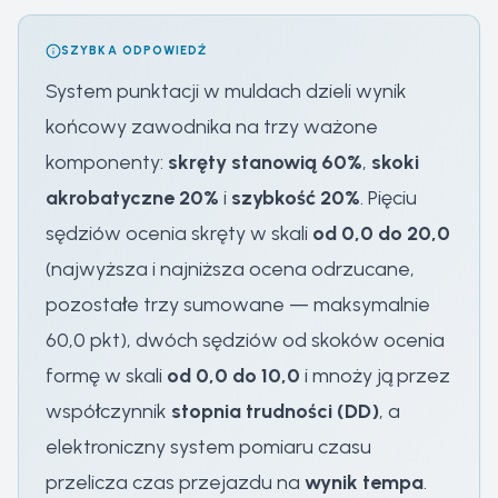
SZYBKA ODPOWIEDŹ
System punktacji w muldach dzieli wynik
końcowy zawodnika na trzy ważone
komponenty:
skręty stanowią 60%
,
skoki
akrobatyczne 20%
i
szybkość 20%
. Pięciu
sędziów ocenia skręty w skali
od 0,0 do 20,0
(najwyższa i najniższa ocena odrzucane,
pozostałe trzy sumowane — maksymalnie
60,0 pkt), dwóch sędziów od skoków ocenia
formę w skali
od 0,0 do 10,0
i mnoży ją przez
współczynnik
stopnia trudności (DD)
, a
elektroniczny system pomiaru czasu
przelicza czas przejazdu na
wynik tempa
.