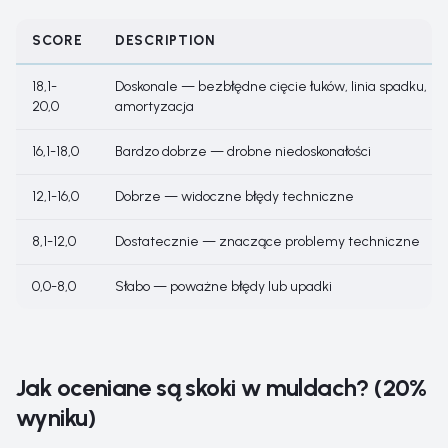
SCORE
DESCRIPTION
18,1-
Doskonale — bezbłędne cięcie łuków, linia spadku,
20,0
amortyzacja
16,1-18,0
Bardzo dobrze — drobne niedoskonałości
12,1-16,0
Dobrze — widoczne błędy techniczne
8,1-12,0
Dostatecznie — znaczące problemy techniczne
0,0-8,0
Słabo — poważne błędy lub upadki
Jak oceniane są skoki w muldach? (20%
wyniku)