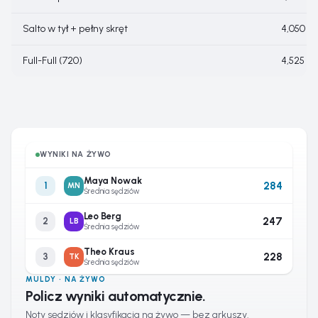
Salto w tył + pełny skręt
4,050
Full-Full (720)
4,525
WYNIKI NA ŻYWO
Maya Nowak
284
1
MN
Średnia sędziów
Leo Berg
247
2
LB
Średnia sędziów
Theo Kraus
228
3
TK
Średnia sędziów
MULDY · NA ŻYWO
Policz wyniki automatycznie.
Noty sędziów i klasyfikacja na żywo — bez arkuszy.