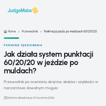
Przejdź do treści
Home
Przewodniki
Punktacja jazdy po muldzach 60/20/20
PORADNIK SĘDZIOWANIA
Jak działa system punktacji
60/20/20 w jeździe po
muldach?
Przewodnik po ocenianiu skrętów, skoków i szybkości w
narciarstwie dowolnym moguls
Ostatnia aktualizacja
:
10 kwietnia 2026