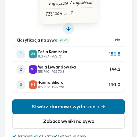
− najwyższa / najniższa?
TSS 204 → ?
Klasyfikacja na żywo
Pkt
LIVE
Zofia Kamińska
150.5
1
ZK
TES 78.4 · PCS 72.1
Maja Lewandowska
144.3
2
ML
TES 74.0 · PCS 70.3
Hanna Sikora
140.0
3
HS
TES 70.2 · PCS 69.8
Stwórz darmowe wydarzenie
Zobacz wyniki na żywo
Darmowe
Bez karty
Gotowe w 2 min