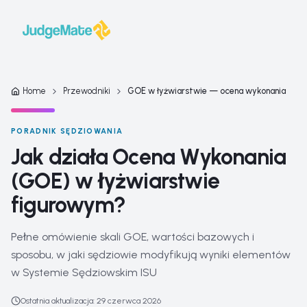
Przejdź do treści
Home
Przewodniki
GOE w łyżwiarstwie — ocena wykonania
PORADNIK SĘDZIOWANIA
Jak działa Ocena Wykonania
(GOE) w łyżwiarstwie
figurowym?
Pełne omówienie skali GOE, wartości bazowych i
sposobu, w jaki sędziowie modyfikują wyniki elementów
w Systemie Sędziowskim ISU
Ostatnia aktualizacja
:
29 czerwca 2026