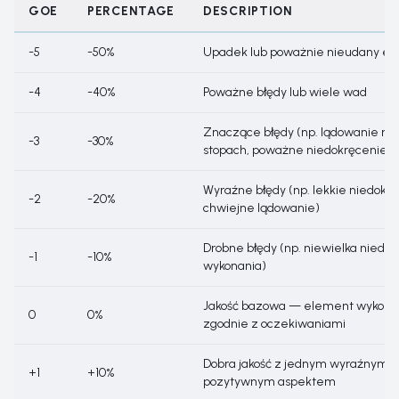
GOE
PERCENTAGE
DESCRIPTION
-5
-50%
Upadek lub poważnie nieudany e
-4
-40%
Poważne błędy lub wiele wad
Znaczące błędy (np. lądowanie na
-3
-30%
stopach, poważne niedokręcenie)
Wyraźne błędy (np. lekkie niedokrę
-2
-20%
chwiejne lądowanie)
Drobne błędy (np. niewielka niedos
-1
-10%
wykonania)
Jakość bazowa — element wykona
0
0%
zgodnie z oczekiwaniami
Dobra jakość z jednym wyraźnym
+1
+10%
pozytywnym aspektem