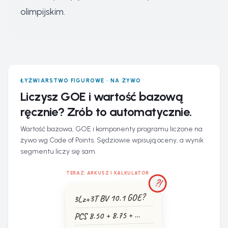
olimpijskim.
ŁYŻWIARSTWO FIGUROWE · NA ŻYWO
Liczysz GOE i wartość bazową
ręcznie? Zrób to automatycznie.
Wartość bazowa, GOE i komponenty programu liczone na
żywo wg Code of Points. Sędziowie wpisują oceny, a wynik
segmentu liczy się sam.
TERAZ: ARKUSZ I KALKULATOR
?!
3Lz+3T BV 10.1 GOE?
PCS 8.50 + 8.75 + …