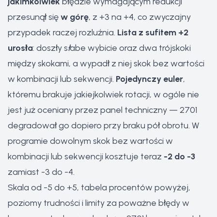
jakimkolwiek
błędzie wymagającym redukcji
przesunął się
w górę
, z +3 na +4, co zwyczajny
przypadek raczej rozluźnia.
Lista z sufitem +2
urosła
: doszły
słabe wybicie
oraz
dwa trójskoki
między skokami
, a wypadł z niej
skok bez wartości
w kombinacji lub sekwencji
.
Pojedynczy euler
,
któremu brakuje jakiejkolwiek rotacji, w ogóle nie
jest już oceniany przez panel techniczny — 2701
degradował go dopiero przy braku pół obrotu. W
programie dowolnym skok bez wartości w
kombinacji lub sekwencji kosztuje teraz
-2 do -3
zamiast -3 do -4.
Skala od -5 do +5, tabela procentów powyżej,
poziomy trudności i limity za poważne błędy w