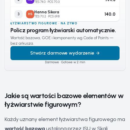
TES 74.0 · PCS 70.3
Hanna Sikora
140.0
3
HS
TES 70.2 · PCS 69.8
ŁYŻWIARSTWO FIGUROWE · NA ŻYWO
Policz program łyżwiarski automatycznie.
Wartość bazowa, GOE i komponenty wg Code of Points —
bez arkusza.
Stwórz darmowe wydarzenie
Darmowe · Gotowe w 2 min
Jakie są wartości bazowe elementów w
łyżwiarstwie figurowym?
Każdy uznany element łyżwiarstwa figurowego ma
wartość bazową
ustaloną przez ISU w Skali