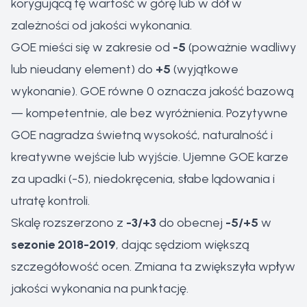
korygującą tę wartość w górę lub w dół w
zależności od jakości wykonania.
GOE mieści się w zakresie od
-5
(poważnie wadliwy
lub nieudany element) do
+5
(wyjątkowe
wykonanie). GOE równe 0 oznacza jakość bazową
— kompetentnie, ale bez wyróżnienia. Pozytywne
GOE nagradza świetną wysokość, naturalność i
kreatywne wejście lub wyjście. Ujemne GOE karze
za upadki (-5), niedokręcenia, słabe lądowania i
utratę kontroli.
Skalę rozszerzono z
-3/+3
do obecnej
-5/+5
w
sezonie 2018-2019
, dając sędziom większą
szczegółowość ocen. Zmiana ta zwiększyła wpływ
jakości wykonania na punktację.