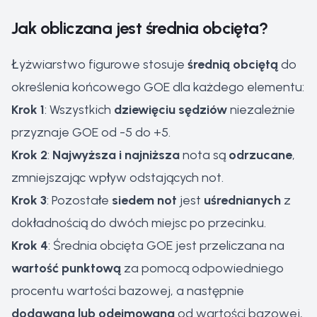
Jak obliczana jest średnia obcięta?
Łyżwiarstwo figurowe stosuje
średnią obciętą
do
określenia końcowego GOE dla każdego elementu:
Krok 1
: Wszystkich
dziewięciu sędziów
niezależnie
przyznaje GOE od -5 do +5.
Krok 2
:
Najwyższa i najniższa
nota są
odrzucane
,
zmniejszając wpływ odstających not.
Krok 3
: Pozostałe
siedem not
jest
uśrednianych
z
dokładnością do dwóch miejsc po przecinku.
Krok 4
: Średnia obcięta GOE jest przeliczana na
wartość punktową
za pomocą odpowiedniego
procentu wartości bazowej, a następnie
dodawana lub odejmowana
od wartości bazowej,