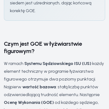
siedem jest uśrednianych, dając końcową
korektę GOE.
Czym jest GOE w łyżwiarstwie
figurowym?
W ramach
Systemu Sędziowskiego ISU (IJS)
każdy
element techniczny w programie łyżwiarstwa
figurowego otrzymuje dwa poziomy punktacji.
Najpierw
wartość bazowa
: stałą liczbę punktów
odzwierciedlającą trudność elementu. Następnie
Ocenę Wykonania (GOE)
od każdego sędziego,