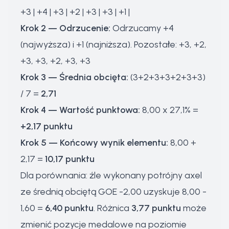
+3 | +4 | +3 | +2 | +3 | +3 | +1 |
Krok 2 — Odrzucenie:
Odrzucamy +4
(najwyższa) i +1 (najniższa). Pozostałe: +3, +2,
+3, +3, +2, +3, +3
Krok 3 — Średnia obcięta:
(3+2+3+3+2+3+3)
/ 7 =
2,71
Krok 4 — Wartość punktowa:
8,00 x 27,1% =
+2,17 punktu
Krok 5 — Końcowy wynik elementu:
8,00 +
2,17 =
10,17 punktu
Dla porównania: źle wykonany potrójny axel
ze średnią obciętą GOE -2,00 uzyskuje 8,00 -
1,60 =
6,40 punktu
. Różnica
3,77 punktu
może
zmienić pozycje medalowe na poziomie