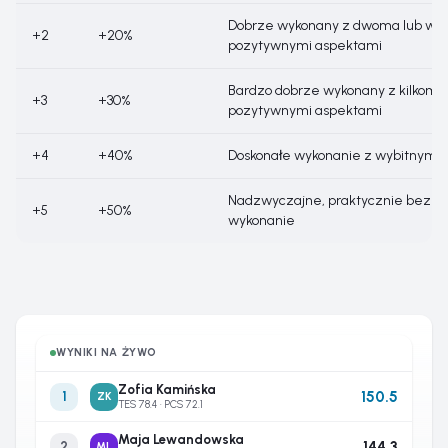
Dobrze wykonany z dwoma lub wię
+2
+20%
pozytywnymi aspektami
Bardzo dobrze wykonany z kilkoma
+3
+30%
pozytywnymi aspektami
+4
+40%
Doskonałe wykonanie z wybitnymi
Nadzwyczajne, praktycznie bezbł
+5
+50%
wykonanie
WYNIKI NA ŻYWO
Zofia Kamińska
150.5
1
ZK
TES 78.4 · PCS 72.1
Maja Lewandowska
144.3
2
ML