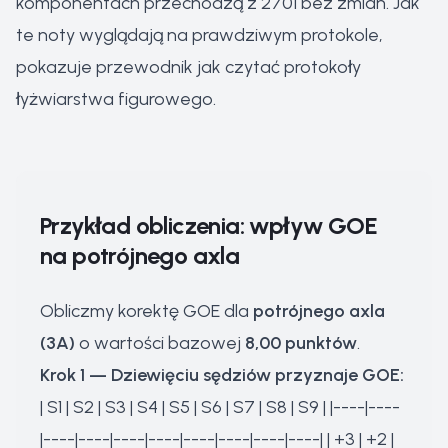
komponentach przechodzą z 2701 bez zmian. Jak
te noty wyglądają na prawdziwym protokole,
pokazuje przewodnik
jak czytać protokoły
łyżwiarstwa figurowego
.
Przykład obliczenia: wpływ GOE
na potrójnego axla
Obliczmy korektę GOE dla
potrójnego axla
(3A)
o wartości bazowej
8,00 punktów
.
Krok 1 — Dziewięciu sędziów przyznaje GOE:
| S1 | S2 | S3 | S4 | S5 | S6 | S7 | S8 | S9 | |----|----
|----|----|----|----|----|----|----|----| | +3 | +2 |