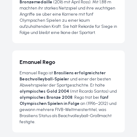
Bronzemedaille
(2016 mit April Ross). Mit 1,88 m
machten ihr starkes Netzspiel und ihre wuchtigen
Angriffe sie über eine Karriere mit fünf
Olympischen Spielen zu einer kaum
aufzuhaltenden Kraft. Sie hält Rekorde für Siege in
Folge und bleibt eine Ikone der Sportart.
Emanuel Rego
Emanuel Rego ist
Brasiliens erfolgreichster
Beachvolleyball-Spieler
und einer der besten
Abwehrspieler der Sportgeschichte. Er holte
olympisches Gold 2004
(mit Ricardo Santos) und
olympisches Bronze 2008
. Rego trat bei
fünf
Olympischen Spielen in Folge
an (1996–2012) und
gewann mehrere FIVB-Weltmeistertitel, was
Brasiliens Status als Beachvolleyball-Großmacht
festigte.