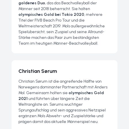
goldenes Duo
, das das Beachvolleyball der
Männer seit 2018 beherrscht. Sie holten
olympisches Gold bei Tokio 2020
, mehrere
Titel der FIVB Beach Pro Tour und die
Weltmeisterschaft 2019. Mols außergewöhnliche
Spielübersicht, sein Zuspiel und seine Allround-
Stärke machen das Paar zum beständigsten
Team im heutigen Männer-Beachvolleyball.
Christian Sørum
Christian Sørum ist die angreifende Hälfte von
Norwegens dominanter Partnerschaft mit Anders
Mol. Gemeinsam holten sie
olympisches Gold
2021
und führten über längere Zeit die
Weltrangliste an. Sørums wuchtiger
Sprungaufschlag und sein aggressives Netzspiel
ergänzen Mols Abwehr- und Zuspielstärke und
prägen damit das aktuelle Männerspiel neu.