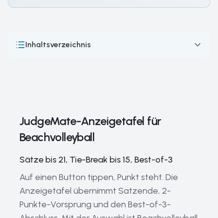
Inhaltsverzeichnis
JudgeMate-Anzeigetafel für Beachvolleyball
So laufen Beachvolleyball-Wettkämpfe ab
Beachvolleyball-Zählung — 21, 15, Best-of-3
JudgeMate-Anzeigetafel für
Die größten Beachvolleyball-Turniere der Welt
Beachvolleyball
Legenden des Beachvolleyballs
Wichtige Ausrüstung für Beachvolleyball
Sätze bis 21, Tie-Break bis 15, Best-of-3
Aktuelle Trends im Beachvolleyball
Auf einen Button tippen, Punkt steht. Die
Anzeigetafel übernimmt Satzende, 2-
Die Geschichte des Beachvolleyballs
Punkte-Vorsprung und den Best-of-3-
Verwandte Leitfäden