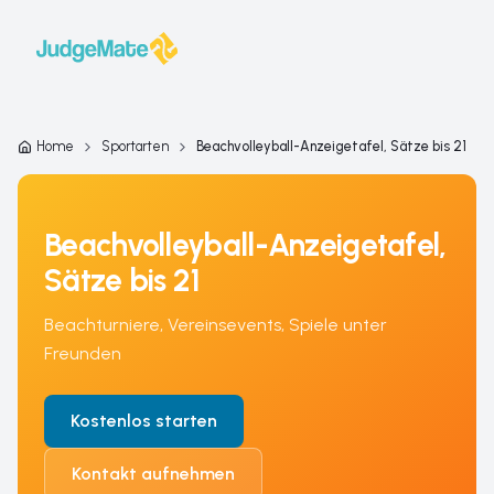
Zum Inhalt springen
Home
Sportarten
Beachvolleyball-Anzeigetafel, Sätze bis 21
Beachvolleyball-Anzeigetafel,
Sätze bis 21
Beachturniere, Vereinsevents, Spiele unter
Freunden
Kostenlos starten
Kontakt aufnehmen