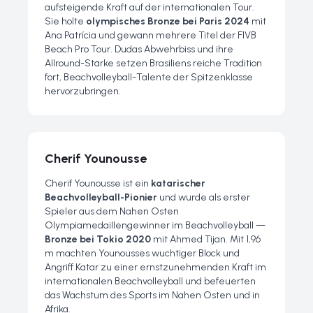
aufsteigende Kraft auf der internationalen Tour.
Sie holte
olympisches Bronze bei Paris 2024
mit
Ana Patrícia und gewann mehrere Titel der FIVB
Beach Pro Tour. Dudas Abwehrbiss und ihre
Allround-Stärke setzen Brasiliens reiche Tradition
fort, Beachvolleyball-Talente der Spitzenklasse
hervorzubringen.
Cherif Younousse
Cherif Younousse ist ein
katarischer
Beachvolleyball-Pionier
und wurde als erster
Spieler aus dem Nahen Osten
Olympiamedaillengewinner im Beachvolleyball —
Bronze bei Tokio 2020
mit Ahmed Tijan. Mit 1,96
m machten Younousses wuchtiger Block und
Angriff Katar zu einer ernstzunehmenden Kraft im
internationalen Beachvolleyball und befeuerten
das Wachstum des Sports im Nahen Osten und in
Afrika.