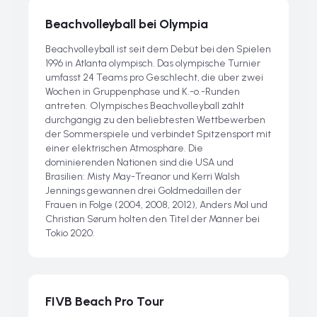
Beachvolleyball bei Olympia
Beachvolleyball ist seit dem Debüt bei den Spielen
1996 in Atlanta olympisch. Das olympische Turnier
umfasst 24 Teams pro Geschlecht, die über zwei
Wochen in Gruppenphase und K.-o.-Runden
antreten. Olympisches Beachvolleyball zählt
durchgängig zu den beliebtesten Wettbewerben
der Sommerspiele und verbindet Spitzensport mit
einer elektrischen Atmosphäre. Die
dominierenden Nationen sind die USA und
Brasilien: Misty May-Treanor und Kerri Walsh
Jennings gewannen drei Goldmedaillen der
Frauen in Folge (2004, 2008, 2012), Anders Mol und
Christian Sørum holten den Titel der Männer bei
Tokio 2020.
FIVB Beach Pro Tour