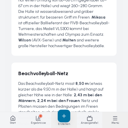
hat einen Umfang von 66–68 cm (gegenüber 65–
67 cm in der Halle) und wiegt 260–280 Gramm.
Die Hülle ist wasserabweisend und gröber
strukturiert, für besseren Griff im Freien.
Mikasa
ist offizieller Balllieferant der FIVB-Beachvolleyball-
Turniere, das Modell VLS300 kommt bei
Weltmeisterschaften und Olympia zum Einsatz.
Wilson
(AVX-Serie) und
Molten
sind weitere
große Hersteller hochwertiger Beachvolleybälle.
Beachvolleyball-Netz
Das Beachvolleyball-Netz misst
8,50 m
(etwas
kürzer als die 9,50 m in der Halle) und hängt auf
gleicher Höhe wie in der Halle:
2,43 m bei den
Männern, 2,24 m bei den Frauen
. Netz und
Pfosten müssen den Bedingungen im Freien
standhalten, auch dem Wind, weshalb stabile
Verankerungen wichtig sind. Beachvolleyball-
Start
Ergebnisse
Anzeigetafel
Menü
Netze nutzen Sandanker oder Bodenheringe statt
Erstellen