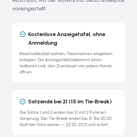
Abschluss. Mit der Auswahl ist Beachvolleyball
Häufige Fragen zu Beachvolleyball und der JudgeMate-
voreingestellt.
Anzeigetafel
Kostenlose Anzeigetafel, ohne
Anmeldung
Beachvolleyball wählen, Teamnamen eingeben,
loslegen. Die Anzeigetafel bekommt einen
teilbaren Link, den Zuschauer von jedem Handy
öffnen.
Satzende bei 21 (15 im Tie-Break)
Die Sätze 1 und 2 enden bei 21 mit 2 Punkten
Vorsprung. Der Tie-Break endet bei 15. Bei 20:20
läuft der Satz weiter — 22:20, 23:21 und so fort.