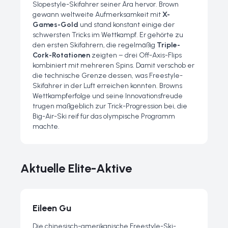
Slopestyle-Skifahrer seiner Ära hervor. Brown
gewann weltweite Aufmerksamkeit mit
X-
Games-Gold
und stand konstant einige der
schwersten Tricks im Wettkampf. Er gehörte zu
den ersten Skifahrern, die regelmäßig
Triple-
Cork-Rotationen
zeigten – drei Off-Axis-Flips
kombiniert mit mehreren Spins. Damit verschob er
die technische Grenze dessen, was Freestyle-
Skifahrer in der Luft erreichen konnten. Browns
Wettkampferfolge und seine Innovationsfreude
trugen maßgeblich zur Trick-Progression bei, die
Big-Air-Ski reif für das olympische Programm
machte.
Aktuelle Elite-Aktive
Eileen Gu
Die chinesisch-amerikanische Freestyle-Ski-