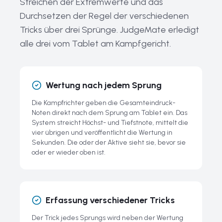
Streichen der Extremwerte und das
Geschichte und Entwicklung von Big-Air-Ski
Durchsetzen der Regel der verschiedenen
Häufige Fragen zu Big-Air-Ski
Tricks über drei Sprünge. JudgeMate erledigt
alle drei vom Tablet am Kampfgericht.
Wertung nach jedem Sprung
Die Kampfrichter geben die Gesamteindruck-
Noten direkt nach dem Sprung am Tablet ein. Das
System streicht Höchst- und Tiefstnote, mittelt die
vier übrigen und veröffentlicht die Wertung in
Sekunden. Die oder der Aktive sieht sie, bevor sie
oder er wieder oben ist.
Erfassung verschiedener Tricks
Der Trick jedes Sprungs wird neben der Wertung