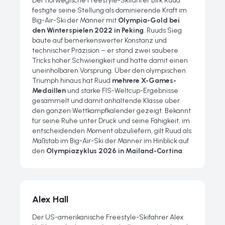
Der norwegische Freestyle-Skifahrer Birk Ruud
festigte seine Stellung als dominierende Kraft im
Big-Air-Ski der Männer mit
Olympia-Gold bei
den Winterspielen 2022 in Peking
. Ruuds Sieg
baute auf bemerkenswerter Konstanz und
technischer Präzision – er stand zwei saubere
Tricks hoher Schwierigkeit und hatte damit einen
uneinholbaren Vorsprung. Über den olympischen
Triumph hinaus hat Ruud
mehrere X-Games-
Medaillen
und starke FIS-Weltcup-Ergebnisse
gesammelt und damit anhaltende Klasse über
den ganzen Wettkampfkalender gezeigt. Bekannt
für seine Ruhe unter Druck und seine Fähigkeit, im
entscheidenden Moment abzuliefern, gilt Ruud als
Maßstab im Big-Air-Ski der Männer im Hinblick auf
den
Olympiazyklus 2026 in Mailand-Cortina
.
Alex Hall
Der US-amerikanische Freestyle-Skifahrer Alex