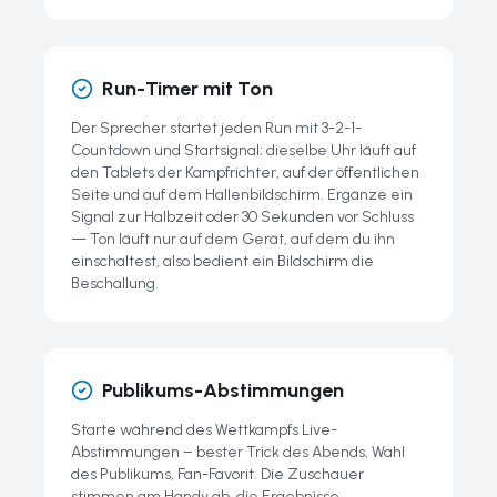
Run-Timer mit Ton
Der Sprecher startet jeden Run mit 3-2-1-
Countdown und Startsignal; dieselbe Uhr läuft auf
den Tablets der Kampfrichter, auf der öffentlichen
Seite und auf dem Hallenbildschirm. Ergänze ein
Signal zur Halbzeit oder 30 Sekunden vor Schluss
— Ton läuft nur auf dem Gerät, auf dem du ihn
einschaltest, also bedient ein Bildschirm die
Beschallung.
Publikums-Abstimmungen
Starte während des Wettkampfs Live-
Abstimmungen – bester Trick des Abends, Wahl
des Publikums, Fan-Favorit. Die Zuschauer
stimmen am Handy ab, die Ergebnisse