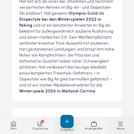
Hall hat sich als einer der stilvollsten und technisch
versiertesten Aktiven im Big-Air- und Slopestyle-
Ski etabliert. Hall gewann
Olympia-Gold im
Slopestyle bei den Winterspielen 2022 in
Peking
und ist ein konstanter Anwärter im Big Air,
bekannt für außergewöhnlich saubere Ausführung
und einen markanten Stil. Sein Wettkampfansatz
verbindet kreative Trick-Auswahl mit sauberen,
hart gestandenen Landungen und bringt ihm hohe
Noten von Kampfrichtern, die Präzision und
ästhetische Qualität neben roher Schwierigkeit
schätzen. Hall verkörpert das heutige Idealbild
eines kompletten Freestyle-Skifahrers – in
Slopestyle wie Big Air gleichermaßen gefährlich –
und ist ein starker Medaillenanwärter für die
Winterspiele 2026 in Mailand-Cortina
.
Mathilde Gremaud
Start
Ergebnisse
Anzeigetafel
Menü
Erstellen
Die Schweizer Freestyle-Skifahrerin Mathilde