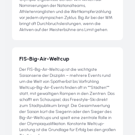
Nominierungen der Nationalteams,
Athletenranglisten und die Wettkampferzählung
vor jedem olympischen Zyklus. Big Air bei der WM
bringt oft Durchbruchsleistungen, wenn die
Aktiven auf der Meisterbühne ans Limit gehen.
FIS-Big-Air-Weltcup
Der FIS-Big-Air-Weltcup ist die wichtigste
Saisonserie der Disziplin – mehrere Events rund
um die Welt von Spätherbst bis Vorfrühling.
Weltcup-Big-Air-Events finden oft in **Städten**
statt, mit gewaltigen Rampen in den Zentren. Das
schafft ein Schauspiel, das Freestyle-Ski direkt
zum Stadtpublikum bringt. Die Gesamtwertung
der Saison kürt die Siegerin oder den Sieger des
Big-Air-Weltcups und spielt eine zentrale Rolle in
der Olympiaqualifikation. Konstante Weltcup-
Leistung ist die Grundlage für Erfolg bei den großen