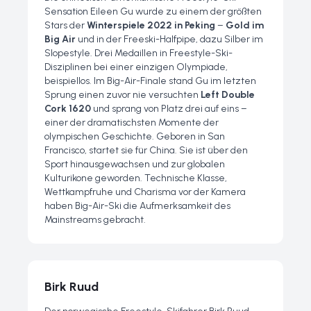
Sensation Eileen Gu wurde zu einem der größten
Stars der
Winterspiele 2022 in Peking
–
Gold im
Big Air
und in der Freeski-Halfpipe, dazu Silber im
Slopestyle. Drei Medaillen in Freestyle-Ski-
Disziplinen bei einer einzigen Olympiade,
beispiellos. Im Big-Air-Finale stand Gu im letzten
Sprung einen zuvor nie versuchten
Left Double
Cork 1620
und sprang von Platz drei auf eins –
einer der dramatischsten Momente der
olympischen Geschichte. Geboren in San
Francisco, startet sie für China. Sie ist über den
Sport hinausgewachsen und zur globalen
Kulturikone geworden. Technische Klasse,
Wettkampfruhe und Charisma vor der Kamera
haben Big-Air-Ski die Aufmerksamkeit des
Mainstreams gebracht.
Birk Ruud