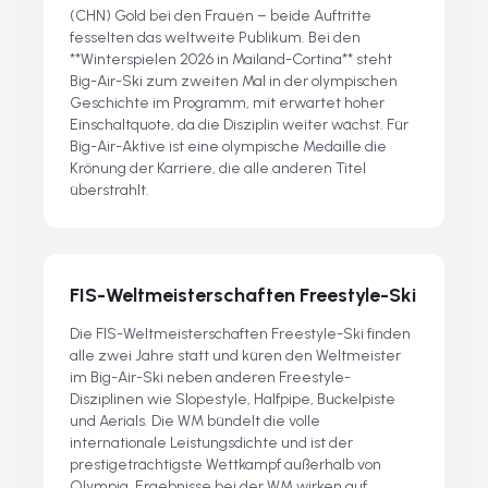
(CHN) Gold bei den Frauen – beide Auftritte
fesselten das weltweite Publikum. Bei den
**Winterspielen 2026 in Mailand-Cortina** steht
Big-Air-Ski zum zweiten Mal in der olympischen
Geschichte im Programm, mit erwartet hoher
Einschaltquote, da die Disziplin weiter wächst. Für
Big-Air-Aktive ist eine olympische Medaille die
Krönung der Karriere, die alle anderen Titel
überstrahlt.
FIS-Weltmeisterschaften Freestyle-Ski
Die FIS-Weltmeisterschaften Freestyle-Ski finden
alle zwei Jahre statt und küren den Weltmeister
im Big-Air-Ski neben anderen Freestyle-
Disziplinen wie Slopestyle, Halfpipe, Buckelpiste
und Aerials. Die WM bündelt die volle
internationale Leistungsdichte und ist der
prestigeträchtigste Wettkampf außerhalb von
Olympia. Ergebnisse bei der WM wirken auf