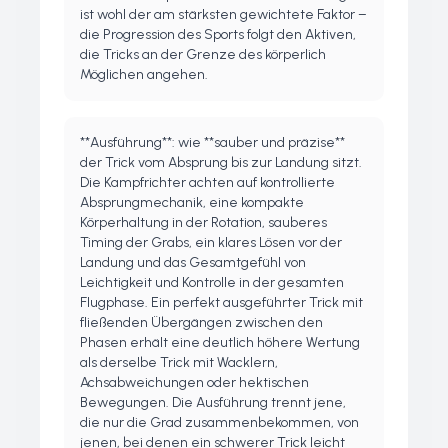
ist wohl der am stärksten gewichtete Faktor –
die Progression des Sports folgt den Aktiven,
die Tricks an der Grenze des körperlich
Möglichen angehen.
**Ausführung**: wie **sauber und präzise**
der Trick vom Absprung bis zur Landung sitzt.
Die Kampfrichter achten auf kontrollierte
Absprungmechanik, eine kompakte
Körperhaltung in der Rotation, sauberes
Timing der Grabs, ein klares Lösen vor der
Landung und das Gesamtgefühl von
Leichtigkeit und Kontrolle in der gesamten
Flugphase. Ein perfekt ausgeführter Trick mit
fließenden Übergängen zwischen den
Phasen erhält eine deutlich höhere Wertung
als derselbe Trick mit Wacklern,
Achsabweichungen oder hektischen
Bewegungen. Die Ausführung trennt jene,
die nur die Grad zusammenbekommen, von
jenen, bei denen ein schwerer Trick leicht