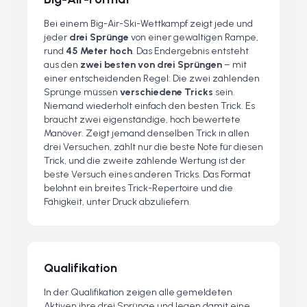
Bei einem Big-Air-Ski-Wettkampf zeigt jede und
jeder
drei Sprünge
von einer gewaltigen Rampe,
rund
45 Meter hoch
. Das Endergebnis entsteht
aus den
zwei besten von drei Sprüngen
– mit
einer entscheidenden Regel: Die zwei zählenden
Sprünge müssen
verschiedene Tricks
sein.
Niemand wiederholt einfach den besten Trick. Es
braucht zwei eigenständige, hoch bewertete
Manöver. Zeigt jemand denselben Trick in allen
drei Versuchen, zählt nur die beste Note für diesen
Trick, und die zweite zählende Wertung ist der
beste Versuch eines anderen Tricks. Das Format
belohnt ein breites Trick-Repertoire und die
Fähigkeit, unter Druck abzuliefern.
Qualifikation
In der Qualifikation zeigen alle gemeldeten
Aktiven ihre drei Sprünge und legen damit eine