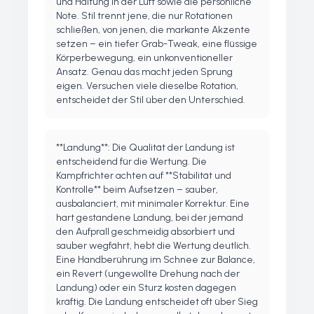
und Haltung in der Luft sowie die persönliche
Note. Stil trennt jene, die nur Rotationen
schließen, von jenen, die markante Akzente
setzen – ein tiefer Grab-Tweak, eine flüssige
Körperbewegung, ein unkonventioneller
Ansatz. Genau das macht jeden Sprung
eigen. Versuchen viele dieselbe Rotation,
entscheidet der Stil über den Unterschied.
**Landung**: Die Qualität der Landung ist
entscheidend für die Wertung. Die
Kampfrichter achten auf **Stabilität und
Kontrolle** beim Aufsetzen – sauber,
ausbalanciert, mit minimaler Korrektur. Eine
hart gestandene Landung, bei der jemand
den Aufprall geschmeidig absorbiert und
sauber wegfährt, hebt die Wertung deutlich.
Eine Handberührung im Schnee zur Balance,
ein Revert (ungewollte Drehung nach der
Landung) oder ein Sturz kosten dagegen
kräftig. Die Landung entscheidet oft über Sieg