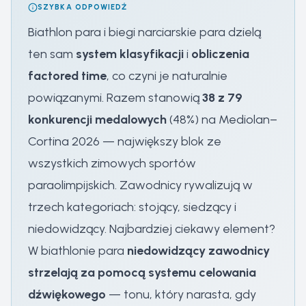
SZYBKA ODPOWIEDŹ
Biathlon para i biegi narciarskie para dzielą
ten sam
system klasyfikacji
i
obliczenia
factored time
, co czyni je naturalnie
powiązanymi. Razem stanowią
38 z 79
konkurencji medalowych
(48%) na Mediolan–
Cortina 2026 — największy blok ze
wszystkich zimowych sportów
paraolimpijskich. Zawodnicy rywalizują w
trzech kategoriach: stojący, siedzący i
niedowidzący. Najbardziej ciekawy element?
W biathlonie para
niedowidzący zawodnicy
strzelają za pomocą systemu celowania
dźwiękowego
— tonu, który narasta, gdy