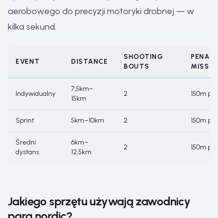
aerobowego do precyzji motoryki drobnej — w
kilka sekund.
SHOOTING
PENALT
EVENT
DISTANCE
BOUTS
MISS
7,5km–
Indywidualny
2
150m pęt
15km
Sprint
5km–10km
2
150m pęt
Średni
6km–
2
150m pęt
dystans
12,5km
Jakiego sprzętu używają zawodnicy
para nordic?