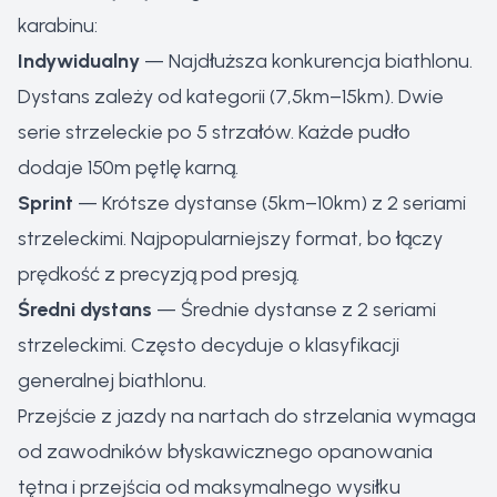
karabinu:
Indywidualny
— Najdłuższa konkurencja biathlonu.
Dystans zależy od kategorii (7,5km–15km). Dwie
serie strzeleckie po 5 strzałów. Każde pudło
dodaje 150m pętlę karną.
Sprint
— Krótsze dystanse (5km–10km) z 2 seriami
strzeleckimi. Najpopularniejszy format, bo łączy
prędkość z precyzją pod presją.
Średni dystans
— Średnie dystanse z 2 seriami
strzeleckimi. Często decyduje o klasyfikacji
generalnej biathlonu.
Przejście z jazdy na nartach do strzelania wymaga
od zawodników błyskawicznego opanowania
tętna i przejścia od maksymalnego wysiłku