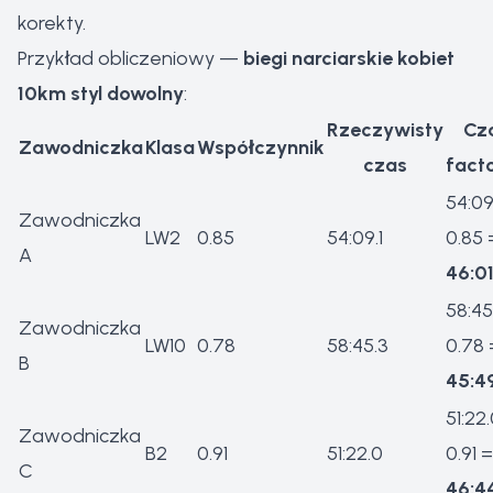
korekty.
Przykład obliczeniowy —
biegi narciarskie kobiet
10km styl dowolny
:
Rzeczywisty
Cz
Zawodniczka
Klasa
Współczynnik
czas
fact
54:09.
Zawodniczka
LW2
0.85
54:09.1
0.85 
A
46:01
58:45
Zawodniczka
LW10
0.78
58:45.3
0.78 
B
45:4
51:22.
Zawodniczka
B2
0.91
51:22.0
0.91 =
C
46:4