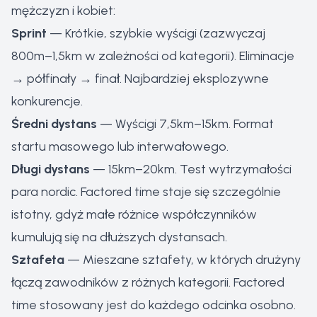
mężczyzn i kobiet:
Sprint
— Krótkie, szybkie wyścigi (zazwyczaj
800m–1,5km w zależności od kategorii). Eliminacje
→ półfinały → finał. Najbardziej eksplozywne
konkurencje.
Średni dystans
— Wyścigi 7,5km–15km. Format
startu masowego lub interwałowego.
Długi dystans
— 15km–20km. Test wytrzymałości
para nordic. Factored time staje się szczególnie
istotny, gdyż małe różnice współczynników
kumulują się na dłuższych dystansach.
Sztafeta
— Mieszane sztafety, w których drużyny
łączą zawodników z różnych kategorii. Factored
time stosowany jest do każdego odcinka osobno.