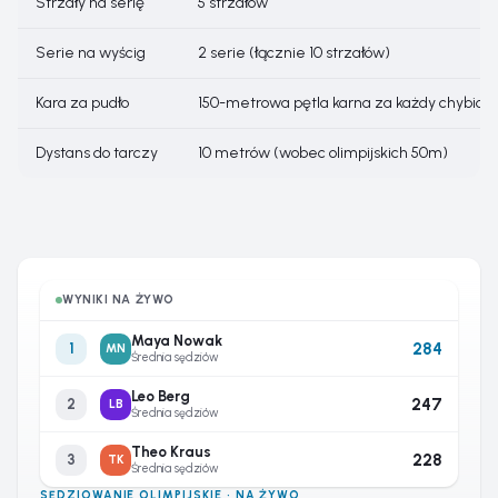
Strzały na serię
5 strzałów
Serie na wyścig
2 serie (łącznie 10 strzałów)
Kara za pudło
150-metrowa pętla karna za każdy chybiony
Dystans do tarczy
10 metrów (wobec olimpijskich 50m)
WYNIKI NA ŻYWO
Maya Nowak
284
1
MN
Średnia sędziów
Leo Berg
247
2
LB
Średnia sędziów
Theo Kraus
228
3
TK
Średnia sędziów
SĘDZIOWANIE OLIMPIJSKIE · NA ŻYWO