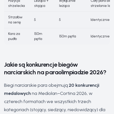
Pozycja
Leżąca +
Wyłącznie
Cały para biat
strzelecka
stojąca
leżąca
strzelanie leż
Strzałów
5
5
Identycznie
na serię
Kara za
150m
150m pętla
Identycznie
pudło
pętla
Jakie są konkurencje biegów
narciarskich na paraolimpiadzie 2026?
Biegi narciarskie para obejmują
20 konkurencji
medalowych
na Mediolan–Cortina 2026, w
czterech formatach we wszystkich trzech
kategoriach (stojący, siedzący, niedowidzący) dla