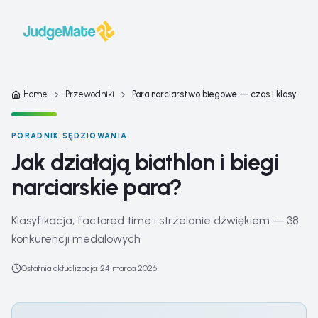
Przejdź do treści
Home
Przewodniki
Para narciarstwo biegowe — czas i klasy
PORADNIK SĘDZIOWANIA
Jak działają biathlon i biegi
narciarskie para?
Klasyfikacja, factored time i strzelanie dźwiękiem — 38
konkurencji medalowych
Ostatnia aktualizacja
:
24 marca 2026