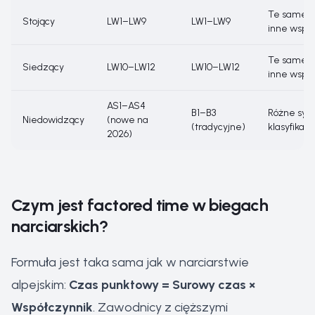
Te same kl
Stojący
LW1–LW9
LW1–LW9
inne współ
Te same kl
Siedzący
LW10–LW12
LW10–LW12
inne współ
AS1–AS4
B1–B3
Różne sys
Niedowidzący
(nowe na
(tradycyjne)
klasyfikacji
2026)
Czym jest factored time w biegach
narciarskich?
Formuła jest taka sama jak w narciarstwie
alpejskim:
Czas punktowy = Surowy czas ×
Współczynnik
. Zawodnicy z cięższymi