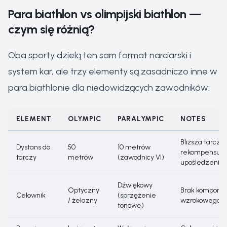
Para biathlon vs olimpijski biathlon —
czym się różnią?
Oba sporty dzielą ten sam format narciarski i
system kar, ale trzy elementy są zasadniczo inne w
para biathlonie dla niedowidzących zawodników:
ELEMENT
OLYMPIC
PARALYMPIC
NOTES
Bliższa tarcza
Dystans do
50
10 metrów
rekompensuje
tarczy
metrów
(zawodnicy VI)
upośledzenie
Dźwiękowy
Optyczny
Brak kompone
Celownik
(sprzężenie
/ żelazny
wzrokowego dl
tonowe)