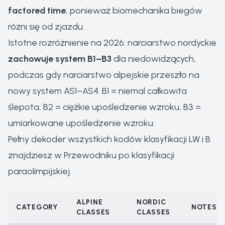
factored time
, ponieważ biomechanika biegów
różni się od zjazdu.
Istotne rozróżnienie na 2026: narciarstwo nordyckie
zachowuje system B1–B3
dla niedowidzących,
podczas gdy narciarstwo alpejskie przeszło na
nowy system AS1–AS4. B1 = niemal całkowita
ślepota, B2 = ciężkie upośledzenie wzroku, B3 =
umiarkowane upośledzenie wzroku.
Pełny dekoder wszystkich kodów klasyfikacji LW i B
znajdziesz w
Przewodniku po klasyfikacji
paraolimpijskiej
.
ALPINE
NORDIC
CATEGORY
NOTES
CLASSES
CLASSES