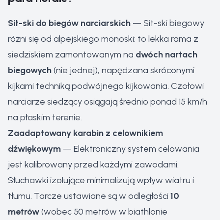
Sit-ski do biegów narciarskich
— Sit-ski biegowy
różni się od alpejskiego monoski: to lekka rama z
siedziskiem zamontowanym na
dwóch nartach
biegowych
(nie jednej), napędzana skróconymi
kijkami techniką podwójnego kijkowania. Czołowi
narciarze siedzący osiągają średnio ponad 15 km/h
na płaskim terenie.
Zaadaptowany karabin z celownikiem
dźwiękowym
— Elektroniczny system celowania
jest kalibrowany przed każdymi zawodami.
Słuchawki izolujące minimalizują wpływ wiatru i
tłumu. Tarcze ustawiane są w odległości
10
metrów
(wobec 50 metrów w biathlonie