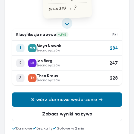
suma 247 → ?
Klasyfikacja na żywo
Pkt
LIVE
Maya Nowak
284
1
MN
Średnia sędziów
Leo Berg
247
2
LB
Średnia sędziów
Theo Kraus
228
3
TK
Średnia sędziów
Stwórz darmowe wydarzenie
Zobacz wyniki na żywo
Darmowe
Bez karty
Gotowe w 2 min