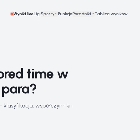
Wyniki live
Ligi
Sporty
Funkcje
Poradniki
Tablica wyników
y
tored time w
m para?
lasyfikacja, współczynniki i