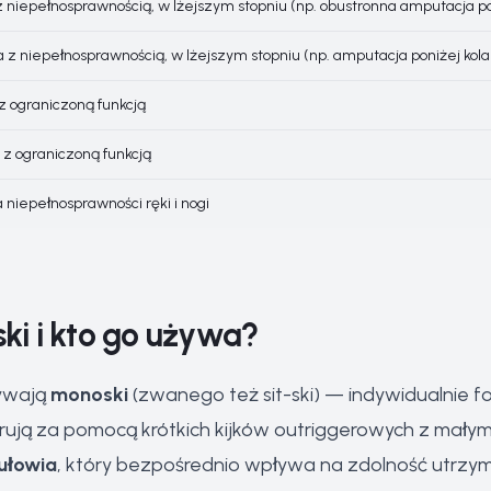
z niepełnosprawnością, w lżejszym stopniu (np. obustronna amputacja po
 z niepełnosprawnością, w lżejszym stopniu (np. amputacja poniżej kol
z ograniczoną funkcją
 z ograniczoną funkcją
 niepełnosprawności ręki i nogi
ski i kto go używa?
żywają
monoski
(zwanego też sit-ski) — indywidualni
ierują za pomocą krótkich kijków outriggerowych z małymi
tułowia
, który bezpośrednio wpływa na zdolność utrzy