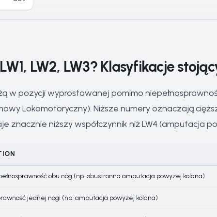
LW1, LW2, LW3? Klasyfikacje stoją
dżą w pozycji wyprostowanej pomimo niepełnosprawnośc
mowy Lokomotoryczny). Niższe numery oznaczają ciężs
je znacznie niższy współczynnik niż LW4 (amputacja pon
TION
pełnosprawność obu nóg (np. obustronna amputacja powyżej kolana)
rawność jednej nogi (np. amputacja powyżej kolana)