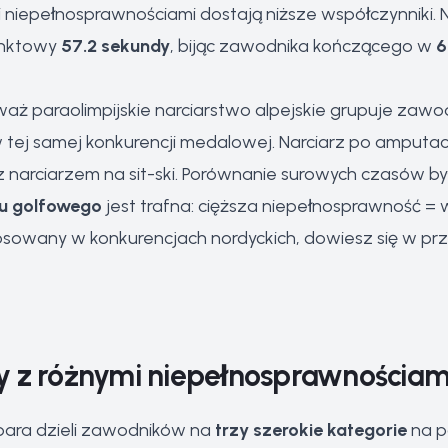
 niepełnosprawnościami dostają niższe współczynniki. 
unktowy
57.2 sekundy
, bijąc zawodnika kończącego w
6
eważ paraolimpijskie narciarstwo alpejskie grupuje zaw
 tej samej konkurencji medalowej. Narciarz po amputacj
ją z narciarzem na sit-ski. Porównanie surowych czasów
u golfowego
jest trafna: cięższa niepełnosprawność = 
tosowany w konkurencjach nordyckich, dowiesz się w
prz
y z różnymi niepełnosprawnościam
 para dzieli zawodników na
trzy szerokie kategorie
na p