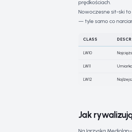
prędkościach.
Nowoczesne sit-ski t
— tyle samo co narcia
CLASS
DESCR
LW10
Najcięż
LW11
Umiarko
LW12
Najlżejs
Jak rywalizu
Na Igrzyska Mediolan