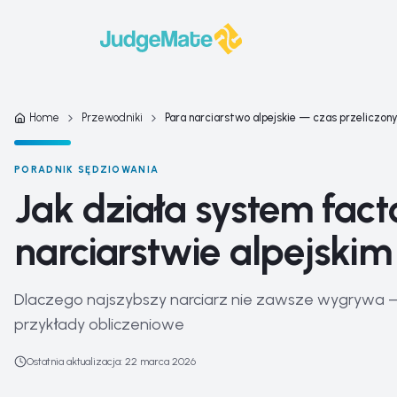
Przejdź do treści
Home
Przewodniki
Para narciarstwo alpejskie — czas przeliczon
PORADNIK SĘDZIOWANIA
Jak działa system fac
narciarstwie alpejski
Dlaczego najszybszy narciarz nie zawsze wygrywa — k
przykłady obliczeniowe
Ostatnia aktualizacja
:
22 marca 2026