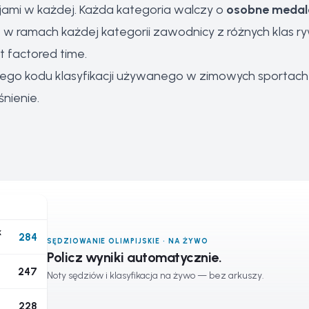
cjami w każdej. Każda kategoria walczy o
osobne medal
le w ramach każdej kategorii zawodnicy z różnych klas ry
t factored time.
go kodu klasyfikacji używanego w zimowych sportach 
śnienie
.
k
284
SĘDZIOWANIE OLIMPIJSKIE · NA ŻYWO
Policz wyniki automatycznie.
247
Noty sędziów i klasyfikacja na żywo — bez arkuszy.
228