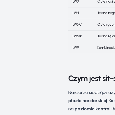
LW3
Obie nogi 
LW4
Jedna noga
LW5/7
Obie ręce 
LW6/8
Jedna ręka
LW9
Kombinacja
Czym jest sit-
Narciarze siedzący u
płozie narciarskiej
. K
na
poziomie kontroli 