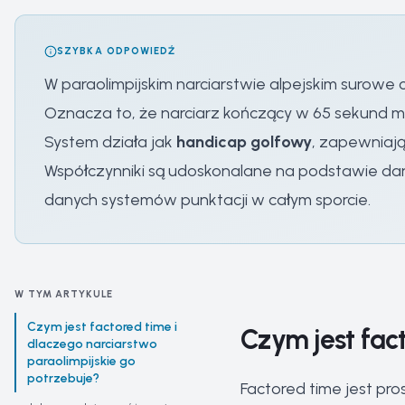
SZYBKA ODPOWIEDŹ
W paraolimpijskim narciarstwie alpejskim surow
Oznacza to, że narciarz kończący w 65 sekund m
System działa jak
handicap golfowy
, zapewniaj
Współczynniki są udoskonalane na podstawie da
danych systemów punktacji w całym sporcie.
W TYM ARTYKULE
Czym jest factored time i
Czym jest fac
dlaczego narciarstwo
paraolimpijskie go
potrzebuje?
Factored time jest pro