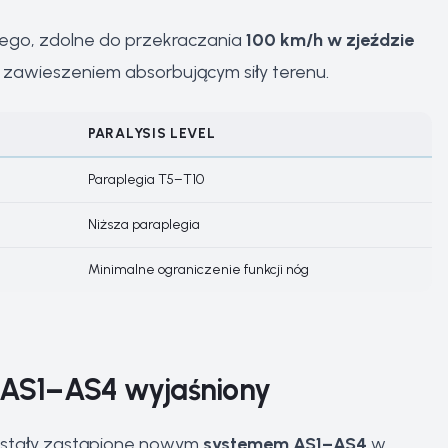
wego, zdolne do przekraczania
100 km/h w zjeździe
z zawieszeniem absorbującym siły terenu.
PARALYSIS LEVEL
Paraplegia T5–T10
Niższa paraplegia
Minimalne ograniczenie funkcji nóg
m AS1–AS4 wyjaśniony
zostały zastąpione nowym
systemem AS1–AS4
w