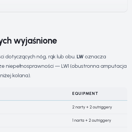
cych wyjaśnione
i dotyczących nóg, rąk lub obu.
LW
oznacza
ze niepełnosprawności — LW1 (obustronna amputacja
iżej kolana).
EQUIPMENT
2 narty + 2 outriggery
1 narta + 2 outriggery