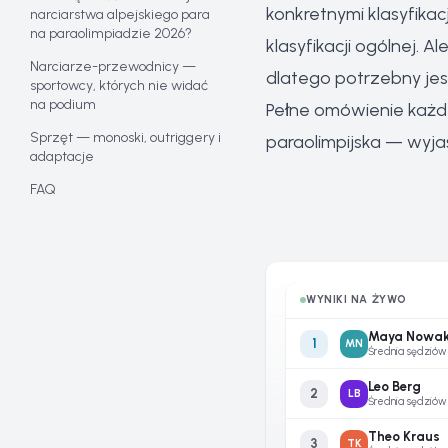
konkretnymi klasyfika
narciarstwa alpejskiego para
na paraolimpiadzie 2026?
klasyfikacji ogólnej. A
Narciarze-przewodnicy —
dlatego potrzebny jes
sportowcy, których nie widać
na podium
Pełne omówienie każde
Sprzęt — monoski, outriggery i
paraolimpijska — wyja
adaptacje
FAQ
WYNIKI NA ŻYWO
Maya Nowa
1
MN
Średnia sędziów
Leo Berg
2
LB
Średnia sędziów
Theo Kraus
3
TK