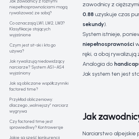
Jak zawodnicy z różnymi
zawodnicy z cięższymi
niepełnosprawnościami mogą
rywalizować ze sobą?
0.88
uzyskuje czas p
Co oznaczają LW1, LW2, LW3?
sekundy
).
Klasyfikacje stojących
System istnieje, poni
wyjaśnione
niepełnosprawności
w
Czym jest sit-ski i kto go
używa?
ręki, a obaj rywalizu
Jak rywalizują niedowidzący
Analogia do
handicap
narciarze? System AS1–AS4
wyjaśniony
Jak system ten jest s
Jak są obliczane współczynniki
factored time?
Przykład obliczeniowy:
dlaczego „wolniejszy” narciarz
wygrywa
Jak zawodnic
Czy factored time jest
sprawiedliwy? Kontrowersje
Narciarstwo alpejskie
Jakie są sześć konkurencji