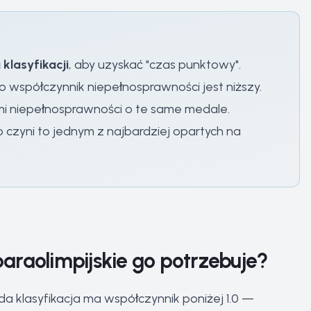
klasyfikacji
, aby uzyskać "czas punktowy".
 współczynnik niepełnosprawności jest niższy.
i niepełnosprawności o te same medale.
co czyni to jednym z najbardziej opartych na
paraolimpijskie go potrzebuje?
żda klasyfikacja ma współczynnik poniżej 1.0 —