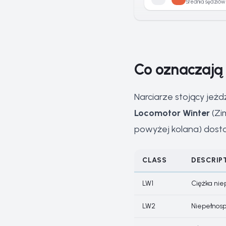
Średnia sędziów
Co oznaczają 
Narciarze stojący jeż
Locomotor Winter
(Zi
powyżej kolana) dosta
CLASS
DESCRIP
LW1
Ciężka nie
LW2
Niepełnosp