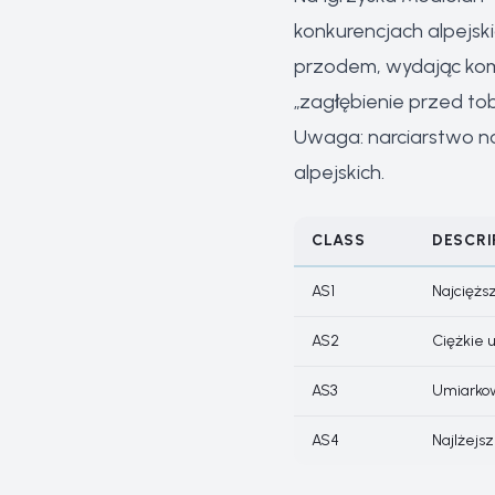
konkurencjach alpejsk
przodem, wydając kom
„zagłębienie przed to
Uwaga: narciarstwo nor
alpejskich.
CLASS
DESCRI
AS1
Najciężs
AS2
Ciężkie 
AS3
Umiarkow
AS4
Najlżejs