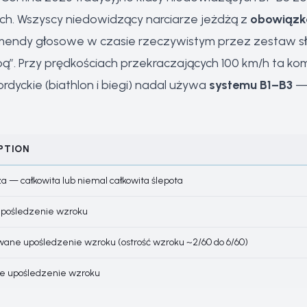
ich. Wszyscy niedowidzący narciarze jeżdżą z
obowiązk
endy głosowe w czasie rzeczywistym przez zestaw słuc
bą”. Przy prędkościach przekraczających 100 km/h ta ko
dyckie (biathlon i biegi) nadal używa
systemu B1–B3
— 
PTION
za — całkowita lub niemal całkowita ślepota
upośledzenie wzroku
ane upośledzenie wzroku (ostrość wzroku ~2/60 do 6/60)
ze upośledzenie wzroku