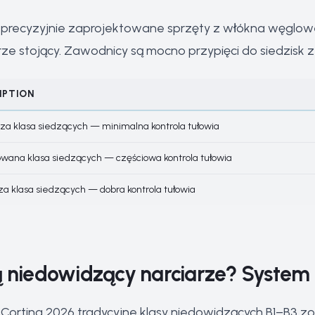
o precyzyjnie zaprojektowane sprzęty z włókna węglo
rze stojący. Zawodnicy są mocno przypięci do siedzisk 
IPTION
sza klasa siedzących — minimalna kontrola tułowia
wana klasa siedzących — częściowa kontrola tułowia
za klasa siedzących — dobra kontrola tułowia
ją niedowidzący narciarze? Syste
–Cortina 2026 tradycyjne klasy niedowidzących B1–B3 