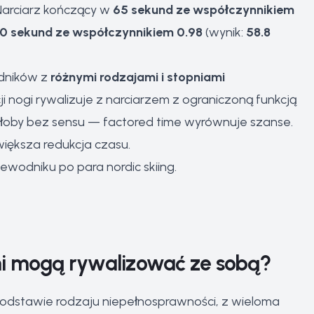
Narciarz kończący w
65 sekund ze współczynnikiem
0 sekund ze współczynnikiem 0.98
(wynik:
58.8
odników z
różnymi rodzajami i stopniami
i nogi rywalizuje z narciarzem z ograniczoną funkcją
 byłoby bez sensu — factored time wyrównuje szanse.
większa redukcja czasu.
ewodniku po para nordic skiing
.
i mogą rywalizować ze sobą?
odstawie rodzaju niepełnosprawności, z wieloma