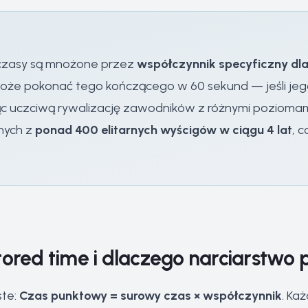
e czasy są mnożone przez
współczynnik specyficzny dla 
oże pokonać tego kończącego w 60 sekund — jeśli jego
ąc uczciwą rywalizację zawodników z różnymi poziomam
nych z
ponad 400 elitarnych wyścigów w ciągu 4 lat
, 
tored time i dlaczego narciarstwo 
ste:
Czas punktowy = surowy czas × współczynnik
. Ka