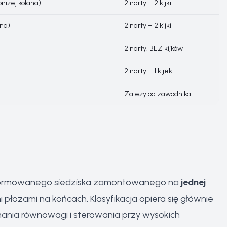
niżej kolana)
2 narty + 2 kijki
ana)
2 narty + 2 kijki
2 narty, BEZ kijków
2 narty + 1 kijek
Zależy od zawodnika
e formowanego siedziska zamontowanego na
jednej
 płozami na końcach. Klasyfikacja opiera się głównie
mania równowagi i sterowania przy wysokich