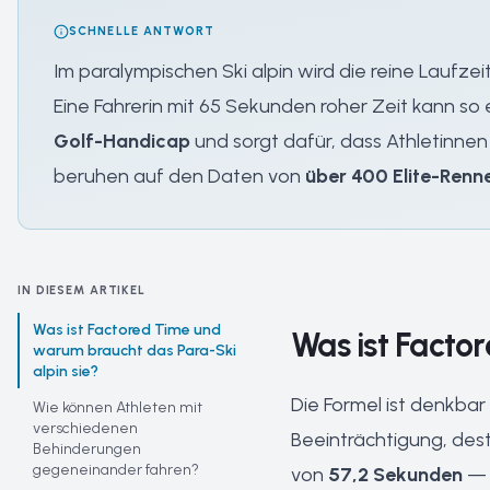
SCHNELLE ANTWORT
Im paralympischen Ski alpin wird die reine Laufze
Eine Fahrerin mit 65 Sekunden roher Zeit kann so e
Golf-Handicap
und sorgt dafür, dass Athletinnen
beruhen auf den Daten von
über 400 Elite-Renne
IN DIESEM ARTIKEL
Was ist Factored Time und
Was ist Facto
warum braucht das Para-Ski
alpin sie?
Die Formel ist denkbar
Wie können Athleten mit
verschiedenen
Beeinträchtigung, desto
Behinderungen
gegeneinander fahren?
von
57,2 Sekunden
— u