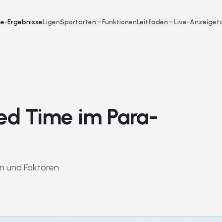
ve-Ergebnisse
Ligen
Sportarten
Funktionen
Leitfäden
Live-Anzeigeta
red Time im Para-
en und Faktoren