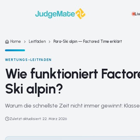
Zum Inhalt springen
Li
Home
Leitfäden
Para-Ski alpin — Factored Time erklärt
WERTUNGS-LEITFADEN
Wie funktioniert Facto
Ski alpin?
Warum die schnellste Zeit nicht immer gewinnt: Klass
Zuletzt aktualisiert
:
22. März 2026