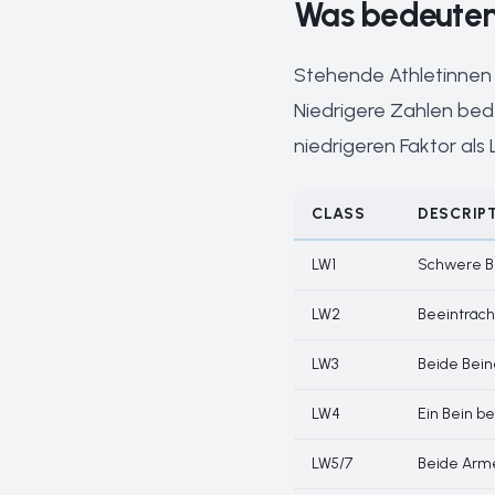
Was bedeuten 
Stehende Athletinnen 
Niedrigere Zahlen bed
niedrigeren Faktor als
CLASS
DESCRIP
LW1
Schwere Be
LW2
Beeinträch
LW3
Beide Bein
LW4
Ein Bein b
LW5/7
Beide Arme