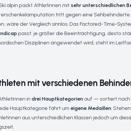
Ski alpin packt Athletinnen mit
sehr unterschiedlichen 
Unterschenkelamputation tritt gegen eine Sehbehinderte
en, wäre der Vergleich sinnlos. Das Factored-Time-Syst
andicap
passt: je größer die Beeinträchtigung, desto stär
 nordischen Disziplinen angewendet wird, steht im
Leitfa
thleten mit verschiedenen Behind
 Athletinnen in
drei Hauptkategorien
auf — sortiert nach 
 Jede Hauptkategorie fährt um
eigene Medaillen
: Stehen
letinnen aus unterschiedlichen Klassen jedoch um dies
szeit.