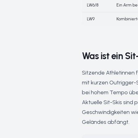
LW6/8
Ein Arm be
LW9
Kombiniert
Was ist ein Si
Sitzende Athletinnen 
mit kurzen Outrigger-S
bei hohem Tempo über
Aktuelle Sit-Skis sind
Geschwindigkeiten wie 
Geländes abfängt.