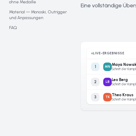
ohne Medaille
Eine vollständige Über
Material — Monoski, Outrigger
und Anpassungen
FAQ
LIVE-ERGEBNISSE
Maya Nowa
1
MN
Leo Berg
2
LB
Theo Kraus
3
TK