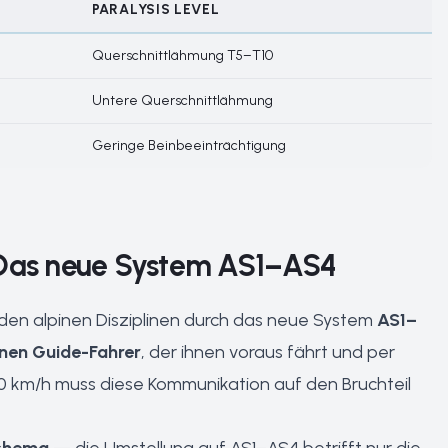
PARALYSIS LEVEL
Querschnittlähmung T5–T10
Untere Querschnittlähmung
Geringe Beinbeeinträchtigung
 Das neue System AS1–AS4
den alpinen Disziplinen durch das neue System
AS1–
nen Guide-Fahrer
, der ihnen voraus fährt und per
 100 km/h muss diese Kommunikation auf den Bruchteil