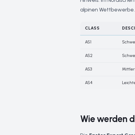
Hinweis: Im Nordischen 
alpinen Wettbewerbe.
CLASS
DESC
AS1
Schwer
AS2
Schwe
AS3
Mittle
AS4
Leicht
Wie werden d