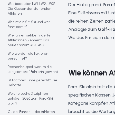
Was bedeuten LW1, LW2, LW3?
Der Hintergrund: Para-
Die Klassen der stehenden
Eine Skifahrerin mit 
Athleten
die reinen Zeiten zähl
Was ist ein Sit-Ski und wer
fährt damit?
Analogie zum
Golf-H
Wie fahren sehbehinderte
Wie das Prinzip in den
Athletinnen Rennen? Das
neue System AS1–AS4
Wie werden die Faktoren
berechnet?
Rechenbeispiel: warum die
Wie können A
„langsamere“ Fahrerin gewinnt
Ist Factored Time gerecht? Die
Debatte
Para-Ski alpin teilt die
Welche sechs Disziplinen
spezifischen Klassen.
gehören 2026 zum Para-Ski
Kategorie kämpfen Ath
alpin?
braucht es die Wertung
Guide-Fahrer — die Athleten