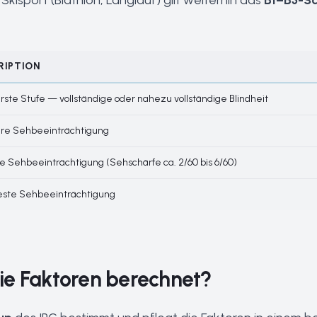
Skisport (Biathlon, Langlauf) gilt weiterhin das
B1–B3-S
RIPTION
ste Stufe — vollständige oder nahezu vollständige Blindheit
re Sehbeeinträchtigung
re Sehbeeinträchtigung (Sehschärfe ca. 2/60 bis 6/60)
este Sehbeeinträchtigung
ie Faktoren berechnet?