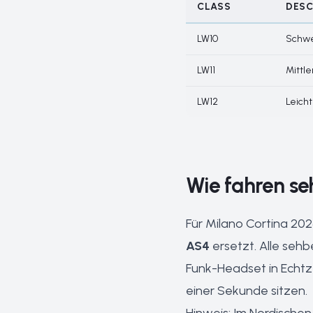
CLASS
DESC
LW10
Schwe
LW11
Mittle
LW12
Leicht
Wie fahren s
Für Milano Cortina 20
AS4
ersetzt. Alle seh
Funk-Headset in Echtze
einer Sekunde sitzen.