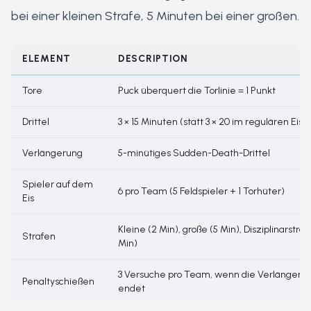
bei einer kleinen Strafe, 5 Minuten bei einer großen.
ELEMENT
DESCRIPTION
Tore
Puck überquert die Torlinie = 1 Punkt
Drittel
3 × 15 Minuten (statt 3 × 20 im regulären Eis
Verlängerung
5-minütiges Sudden-Death-Drittel
Spieler auf dem
6 pro Team (5 Feldspieler + 1 Torhüter)
Eis
Kleine (2 Min), große (5 Min), Disziplinarstraf
Strafen
Min)
3 Versuche pro Team, wenn die Verlängeru
Penaltyschießen
endet