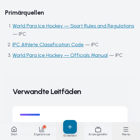
Primärquellen
World Para Ice Hockey — Sport Rules and Regulations
—
IPC
IPC Athlete Classification Code
—
IPC
World Para Ice Hockey — Officials Manual
—
IPC
Verwandte Leitfäden
KI im Sportwerten: was Technik leisten
kann und was nicht
Start
Ergebnisse
Anzeigetafel
Menü
Erstellen