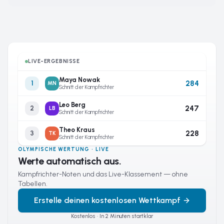
LIVE-ERGEBNISSE
Maya Nowak
284
1
MN
Schnitt der Kampfrichter
Leo Berg
247
2
LB
Schnitt der Kampfrichter
Theo Kraus
228
3
TK
Schnitt der Kampfrichter
OLYMPISCHE WERTUNG · LIVE
Werte automatisch aus.
Kampfrichter-Noten und das Live-Klassement — ohne
Tabellen.
Erstelle deinen kostenlosen Wettkampf
Kostenlos · In 2 Minuten startklar