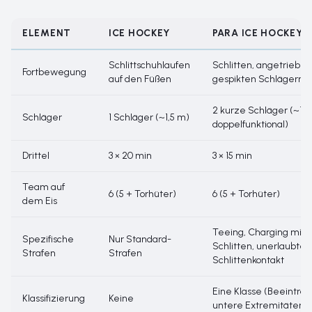
ELEMENT
ICE HOCKEY
PARA ICE HOCKEY
Schlittschuhlaufen
Schlitten, angetrieben
Fortbewegung
auf den Füßen
gespikten Schlägern (
2 kurze Schläger (~1 m
Schläger
1 Schläger (~1,5 m)
doppelfunktional)
Drittel
3 × 20 min
3 × 15 min
Team auf
6 (5 + Torhüter)
6 (5 + Torhüter)
dem Eis
Teeing, Charging mit
Spezifische
Nur Standard-
Schlitten, unerlaubter
Strafen
Strafen
Schlittenkontakt
Eine Klasse (Beeinträ
Klassifizierung
Keine
untere Extremitäten)