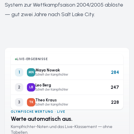
System zur Wettkampfsaison 2004/2005 ablöste
— gut zwei Jahre nach Salt Lake City.
LIVE-ERGEBNISSE
Maya Nowak
284
1
MN
Schnitt der Kampfrichter
Leo Berg
247
2
LB
Schnitt der Kampfrichter
Theo Kraus
228
3
TK
Schnitt der Kampfrichter
OLYMPISCHE WERTUNG · LIVE
Werte automatisch aus.
Kampfrichter-Noten und das Live-Klassement — ohne
Tabellen.