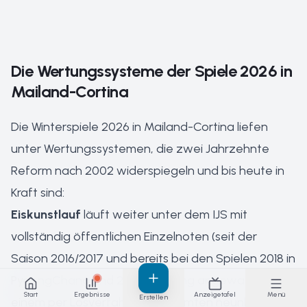
Die Wertungssysteme der Spiele 2026 in
Mailand-Cortina
Die Winterspiele 2026 in Mailand-Cortina liefen
unter Wertungssystemen, die zwei Jahrzehnte
Reform nach 2002 widerspiegeln und bis heute in
Kraft sind:
Eiskunstlauf
läuft weiter unter dem IJS mit
vollständig öffentlichen Einzelnoten (seit der
Saison 2016/2017 und bereits bei den Spielen 2018 in
PyeongChang und 2022 in Peking angewandt),
Start
Ergebnisse
Anzeigetafel
Menü
Erstellen
einem per Losverfahren bestimmten neunköpfigen