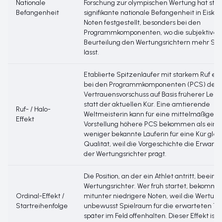
Nationale
Forschung zur olympischen Wertung hat stati
Befangenheit
signifikante nationale Befangenheit in Eiskun
Noten festgestellt, besonders bei den
Programmkomponenten, wo die subjektive
Beurteilung den Wertungsrichtern mehr Sp
lässt.
Etablierte Spitzenläufer mit starkem Ruf er
bei den Programmkomponenten (PCS) den
Vertrauensvorschuss auf Basis früherer Leis
statt der aktuellen Kür. Eine amtierende
Ruf- / Halo-
Weltmeisterin kann für eine mittelmäßige
Effekt
Vorstellung höhere PCS bekommen als eine
weniger bekannte Läuferin für eine Kür glei
Qualität, weil die Vorgeschichte die Erwart
der Wertungsrichter prägt.
Die Position, an der ein Athlet antritt, beeinfl
Wertungsrichter. Wer früh startet, bekommt
Ordinal-Effekt /
mitunter niedrigere Noten, weil die Wertung
Startreihenfolge
unbewusst Spielraum für die erwarteten To
später im Feld offenhalten. Dieser Effekt ist i