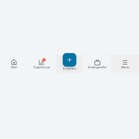
Start
Ergebnisse
Anzeigetafel
Menü
Erstellen
Ergebnisse, hinter denen du stehen
kannst – live. Die Plattform für Wettkämpfe,
Spiele und Ligen.