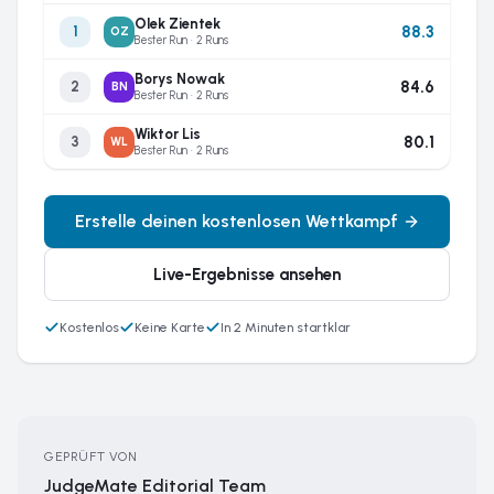
Olek Zientek
88.3
1
OZ
Bester Run · 2 Runs
Borys Nowak
84.6
2
BN
Bester Run · 2 Runs
Wiktor Lis
80.1
3
WL
Bester Run · 2 Runs
Erstelle deinen kostenlosen Wettkampf
Live-Ergebnisse ansehen
Kostenlos
Keine Karte
In 2 Minuten startklar
GEPRÜFT VON
JudgeMate Editorial Team