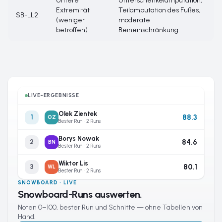
Untere
Unterschenkelamputation,
A
Extremität
Teilamputation des Fußes,
T
SB-LL2
(weniger
moderate
betroffen)
Beineinschränkung
e
LIVE-ERGEBNISSE
Olek Zientek
88.3
1
OZ
Bester Run · 2 Runs
Borys Nowak
84.6
2
BN
Bester Run · 2 Runs
Wiktor Lis
80.1
3
WL
Bester Run · 2 Runs
SNOWBOARD · LIVE
Snowboard-Runs auswerten.
Noten 0–100, bester Run und Schnitte — ohne Tabellen von
Hand.