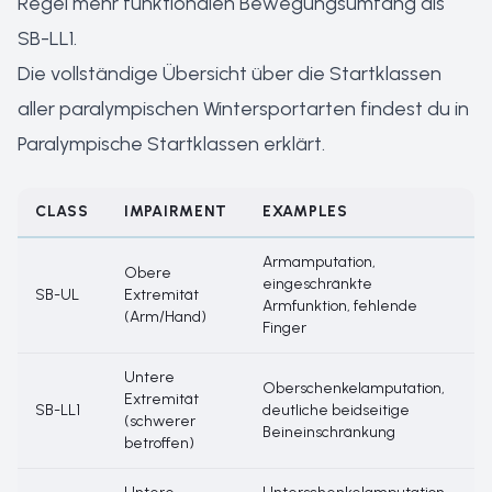
Regel mehr funktionalen Bewegungsumfang als
SB-LL1.
Die vollständige Übersicht über die Startklassen
aller paralympischen Wintersportarten findest du in
Paralympische Startklassen erklärt
.
CLASS
IMPAIRMENT
EXAMPLES
Armamputation,
Obere
R
eingeschränkte
SB-UL
Extremität
a
Armfunktion, fehlende
(Arm/Hand)
L
Finger
Untere
Oberschenkelamputation,
S
Extremität
SB-LL1
deutliche beidseitige
b
(schwerer
Beineinschränkung
A
betroffen)