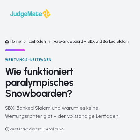
Zum Inhalt springen
Home
Leitfäden
Para-Snowboard – SBX und Banked Slalom
WERTUNGS-LEITFADEN
Wie funktioniert
paralympisches
Snowboarden?
SBX, Banked Slalom und warum es keine
Wertungsrichter gibt – der vollständige Leitfaden
Zuletzt aktualisiert
:
11. April 2026