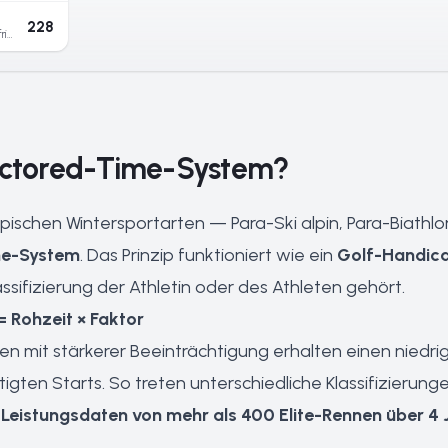
228
Schnitt der Kampfrichter
Factored-Time-System?
mpischen Wintersportarten — Para-Ski alpin, Para-Biath
me-System
. Das Prinzip funktioniert wie ein
Golf-Handic
Klassifizierung der Athletin oder des Athleten gehört.
= Rohzeit × Faktor
n mit stärkerer Beeinträchtigung erhalten einen niedriger
gten Starts. So treten unterschiedliche Klassifizierun
Leistungsdaten von mehr als 400 Elite-Rennen über 4 