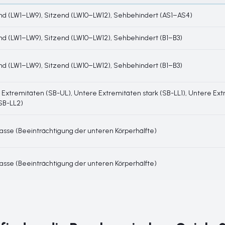
d (LW1–LW9), Sitzend (LW10–LW12), Sehbehindert (AS1–AS4)
d (LW1–LW9), Sitzend (LW10–LW12), Sehbehindert (B1–B3)
d (LW1–LW9), Sitzend (LW10–LW12), Sehbehindert (B1–B3)
Extremitäten (SB-UL), Untere Extremitäten stark (SB-LL1), Untere Ex
(SB-LL2)
lasse (Beeinträchtigung der unteren Körperhälfte)
lasse (Beeinträchtigung der unteren Körperhälfte)