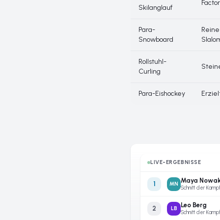
Facto
Skilanglauf
Para-
Reine
Snowboard
Slalo
Rollstuhl-
Stein
Curling
Para-Eishockey
Erziel
LIVE-ERGEBNISSE
Maya Nowa
1
MN
Leo Berg
2
LB