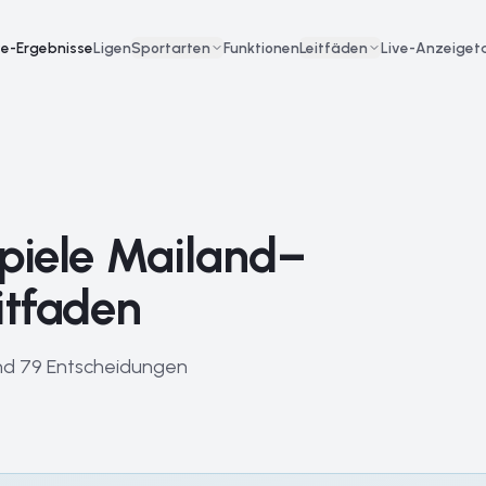
ve-Ergebnisse
Ligen
Sportarten
Funktionen
Leitfäden
Live-Anzeigeta
piele Mailand–
itfaden
und 79 Entscheidungen