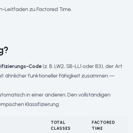
in-Leitfaden zu Factored Time
.
ng?
sifizierungs-Code
(z. B. LW2, SB-LL1 oder B3), der Art
mit ähnlicher funktioneller Fähigkeit zusammen —
 automatisch in einer anderen. Den vollständigen
ympischen Klassifizierung
.
TOTAL
FACTORED
CLASSES
TIME