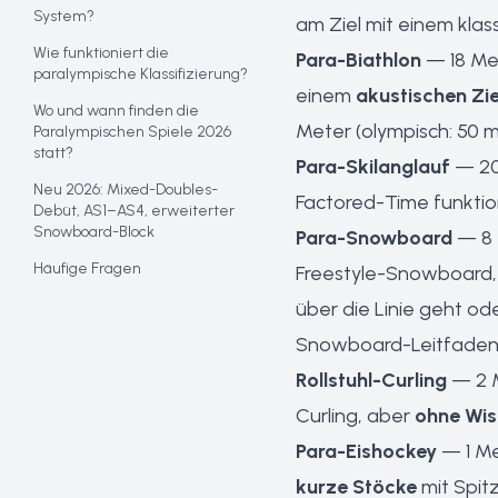
System?
am Ziel mit einem klas
Wie funktioniert die
Para-Biathlon
— 18 Med
paralympische Klassifizierung?
einem
akustischen Zi
Wo und wann finden die
Meter (olympisch: 50 m
Paralympischen Spiele 2026
statt?
Para-Skilanglauf
— 20 
Neu 2026: Mixed-Doubles-
Factored-Time funktion
Debüt, AS1–AS4, erweiterter
Snowboard-Block
Para-Snowboard
— 8 
Häufige Fragen
Freestyle-Snowboard,
über die Linie geht ode
Snowboard-Leitfade
Rollstuhl-Curling
— 2 
Curling, aber
ohne Wi
Para-Eishockey
— 1 Me
kurze Stöcke
mit Spit