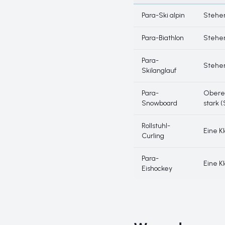
Para-Ski alpin
Stehen
Para-Biathlon
Stehen
Para-
Stehen
Skilanglauf
Para-
Obere 
Snowboard
stark 
Rollstuhl-
Eine K
Curling
Para-
Eine K
Eishockey