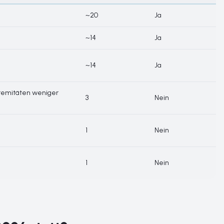
~20
Ja
~14
Ja
~14
Ja
tremitäten weniger
3
Nein
1
Nein
1
Nein