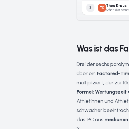
Theo Kraus
3
TK
Was ist das 
Drei der sechs paraly
über ein
Factored-Ti
multipliziert, der zur 
Formel: Wertungszeit 
Athletinnen und Athlete
schwächer beeinträchti
das IPC aus
medianen 
%.