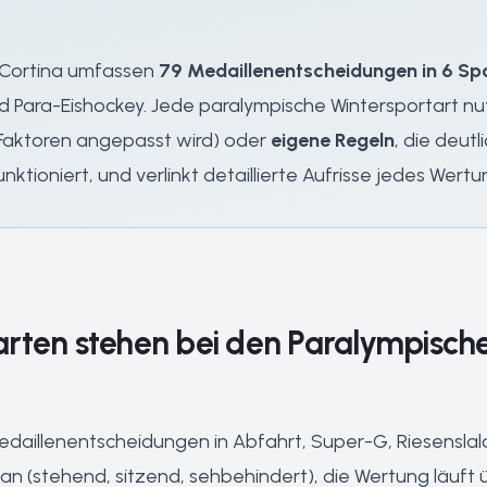
d–Cortina umfassen
79 Medaillenentscheidungen in 6 Sp
nd Para-Eishockey. Jede paralympische Wintersportart n
 Faktoren angepasst wird) oder
eigene Regeln
, die deut
nktioniert, und verlinkt detaillierte Aufrisse jedes Wert
rten stehen bei den Paralympisch
daillenentscheidungen in Abfahrt, Super-G, Riesensla
 an (stehend, sitzend, sehbehindert), die Wertung läuft