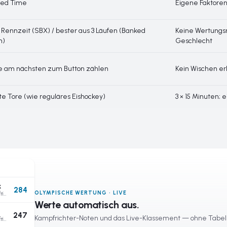
red Time
Eigene Faktoren 
 Rennzeit (SBX) / bester aus 3 Läufen (Banked
Keine Wertungsr
m)
Geschlecht
e am nächsten zum Button zählen
Kein Wischen er
te Tore (wie reguläres Eishockey)
3 × 15 Minuten;
k
284
OLYMPISCHE WERTUNG · LIVE
Schnitt der Kampfrichter
Werte automatisch aus.
247
Kampfrichter-Noten und das Live-Klassement — ohne Tabel
Schnitt der Kampfrichter