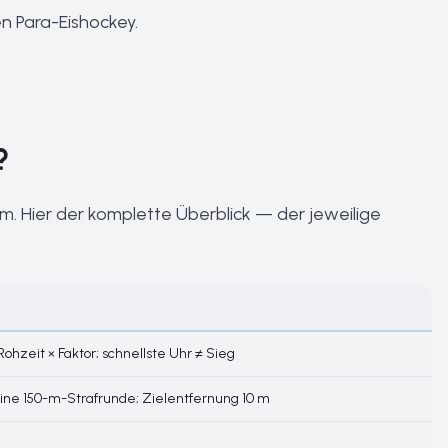
n Para-Eishockey
.
?
. Hier der komplette Überblick — der jeweilige
ohzeit × Faktor; schnellste Uhr ≠ Sieg
eine 150-m-Strafrunde; Zielentfernung 10 m