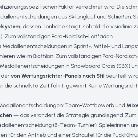
sifizierungsspezifischen Faktor verrechnet wird. Die sch
aillenentscheidungen aus Skilanglauf und Schießen. S
elsystem
, dessen Tonhöhe steigt, sobald die Visierlinie 
).
Zum vollständigen Para-Nordisch-Leitfaden
.
Medaillenentscheidungen in Sprint-, Mittel- und Langst
ieren wie im Biathlon.
Zum vollständigen Para-Nordisch
Medaillenentscheidungen in Snowboard Cross (SBX) und
 der
von Wertungsrichter-Panels nach Stil
beurteilt wir
r die schnellste Zeit fährt, gewinnt. Keine Wertungsricht
n
.
Medaillenentscheidungen: Team-Wettbewerb und
Mixe
schen
— das verändert die Strategie grundlegend.
Zum v
daillenentscheidung (8-Team-Turnier). Spielerinnen und
zen für den Antrieb und einer Schaufel für die Puckführ