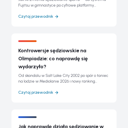
Fujitsu w gimnastyce po cyfrowe platformy
punktacji. Przyszłość sprawiedliwych ocen.
Czytaj przewodnik
Kontrowersje sędziowskie na
Olimpiadzie: co naprawdę się
wydarzyło?
Od skandalu w Salt Lake City 2002 po spór o taniec
na lodzie w Mediolanie 2026 i nowy ranking
sędziów ISU. Jak działa stronniczość i co zmieniły
Czytaj przewodnik
reformy.
Jak naprawdę działa sędziowanie w