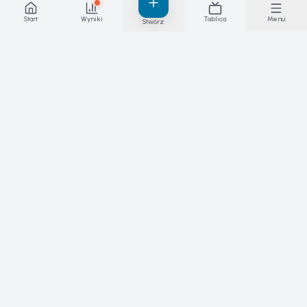
Start
Wyniki
Tablica
Menu
Stwórz
Wyniki, za które ręczysz — na żywo.
Platforma zawodów, meczów i lig
sportowych.
PRODUKT
SPORTY
Funkcje
Skateboarding
Wyniki live
Padel