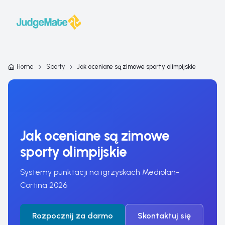
Przejdź do treści
Home
Sporty
Jak oceniane są zimowe sporty olimpijskie
Jak oceniane są zimowe
sporty olimpijskie
Systemy punktacji na igrzyskach Mediolan-
Cortina 2026
Rozpocznij za darmo
Skontaktuj się