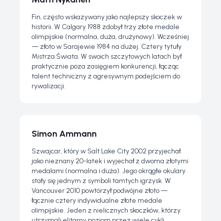
Fin, często wskazywany jako najlepszy skoczek w
historii. W Calgary 1988 zdobył trzy złote medale
olimpijskie (normalna, duża, drużynowy). Wcześniej
— złoto w Sarajewie 1984 na dużej. Cztery tytuły
Mistrza Świata. W swoich szczytowych latach był
praktycznie poza zasięgiem konkurencji, łącząc
talent techniczny z agresywnym podejściem do
rywalizacji.
Simon Ammann
Szwajcar, który w Salt Lake City 2002 przyjechał
jako nieznany 20-latek i wyjechał z dwoma złotymi
medalami (normalna i duża). Jego okrągłe okulary
stały się jednym z symboli tamtych igrzysk. W
Vancouver 2010 powtórzył podwójne złoto —
łącznie cztery indywidualne złote medale
olimpijskie. Jeden z nielicznych skoczków, którzy
utrzymali elitarny poziom przez wiele cykli