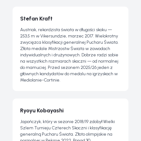
Stefan Kraft
Austriak, rekordzista świata w długości skoku —
253,5 m w Vikersundzie, marzec 2017. Wielokrotny
zwycięzca klasyfikacji generalnej Pucharu Świata.
Złota medale Mistrzostw Świata w zawodach
indywidualnych i drużynowych. Dobrze radzi sobie
na wszystkich rozmiarach skoczni — od normalnej
do mamuciej. Przed sezonem 2025/26 jeden z
głównych kandydatów do medalu na igrzyskach w
Mediolanie-Cortinie.
Ryoyu Kobayashi
Japończyk, który w sezonie 2018/19 zdobył Wielki
Szlem Turnieju Czterech Skoczni i klasyfikację
generalną Pucharu Świata. Złoto olimpijskie na
normalnej w Pekinie 2022. Ponad 30