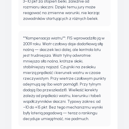
3–10 pkt za stopień belki, zależnie od
rozmiaru skoczni. Dzięki temu jury może
reagować na zmienne warunki, nie karząc
zawodników startujących z różnych belek.
**Kompensacja wiatru**: FIS wprowadziła ją w
2009 roku. Wiatr czołowy daje dodatkową siłę
nośną — skoczek leci dalej, ale kontrola lotu
jest trudniejsza. Wiatr tylny odwrotnie:
mniejsza siła nośna, krótsze skoki,
stabilniejszy najazd. Czujniki na zeskoku
mierzą prędkość i kierunek wiatru w czasie
rzeczywistym. Przy wietrze czołowym punkty
odejmują się (bo wiatr pomógł). Przy tylnym
dodają (bo przeszkodził). Wielkość korekty
zależy od prędkości wiatru, kierunku i tabeli
współczynników skoczni. Typowy zakres: od
−10 do +15 pkt. Bez tego mechanizmu wyniki
były loterią pogodową — teraz o rankingu
decyduje umiejętność, nie podmuch.