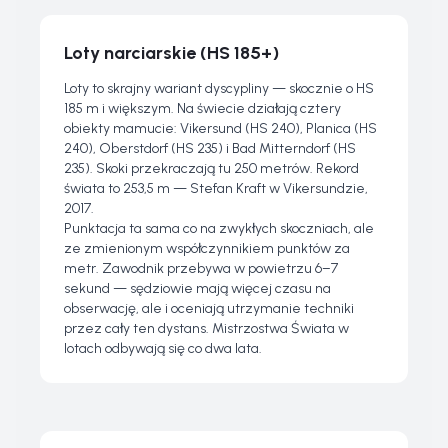
Loty narciarskie (HS 185+)
Loty to skrajny wariant dyscypliny — skocznie o HS
185 m i większym. Na świecie działają cztery
obiekty mamucie: Vikersund (HS 240), Planica (HS
240), Oberstdorf (HS 235) i Bad Mitterndorf (HS
235). Skoki przekraczają tu 250 metrów. Rekord
świata to 253,5 m — Stefan Kraft w Vikersundzie,
2017.
Punktacja ta sama co na zwykłych skoczniach, ale
ze zmienionym współczynnikiem punktów za
metr. Zawodnik przebywa w powietrzu 6–7
sekund — sędziowie mają więcej czasu na
obserwację, ale i oceniają utrzymanie techniki
przez cały ten dystans. Mistrzostwa Świata w
lotach odbywają się co dwa lata.