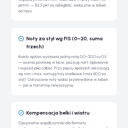
pkt/m → 82,5 pkt za odległość, widoczne w tabeli
od razu.
Noty za styl wg FIS (0–20, suma
trzech)
Każdy sędzia wystawia jedną notę 0,0–20,0 co 0,5
— ocenia postawę w locie, pozycję nart, lądowanie
i wyjazd jako całość. Przy pięciu sędziach odrzucają
się min i max, sumują trzy środkowe (max 60,0 za
styl). Odrzucone noty widać przekreślone w tabeli
— jak w transmisji telewizyjnej.
Kompensacja belki i wiatru
Opcjonalne współczynniki dla formatu