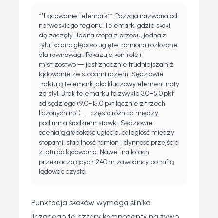
**Lądowanie telemark**: Pozycja nazwana od
norweskiego regionu Telemark, gdzie skoki
się zaczęły. Jedna stopa z przodu, jedna z
tyłu, kolana głęboko ugięte, ramiona rozłożone
dla równowagi. Pokazuje kontrolę i
mistrzostwo — jest znacznie trudniejsza niż
lądowanie ze stopami razem. Sędziowie
traktują telemark jako kluczowy element noty
za styl. Brak telemarku to zwykle 3,0–5,0 pkt
od sędziego (9,0–15,0 pkt łącznie z trzech
liczonych not) — często różnica między
podium a środkiem stawki. Sędziowie
oceniają głębokość ugięcia, odległość między
stopami, stabilność ramion i płynność przejścia
z lotu do lądowania. Nawet na lotach
przekraczających 240 m zawodnicy potrafią
lądować czysto.
Punktacja skoków wymaga silnika
liczącego te cztery komponenty na żywo.