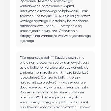
lądowanie (telemark, równowaga,
kontrolowane hamowanie); wyjazd
(utrzymanie równowagi po lądowaniu). Brak
telemarku to zwykle 3,0–5,0 pkt odjęte przez
każdego sędziego. Niestabilny lot, machanie
ramionami czy upadek — potrącenia są
proporcjonalnie większe. Odrzucenie
skrajnych not zmniejsza wpływ pojedynczego
sędziego.
**Kompensacja belki**: Każda skocznia ma
wiele numerowanych belek startowych. Jury
ustala belkę konkursową, ale gdy warunki się
zmienią (np. narasta wiatr), może ją obniżyć
lub podnieść. Obniżenie belki = krótszy
najazd, niższa prędkość → skoczek dostaje
dodatkowe punkty w ramach rekompensaty.
Podniesienie belki = odwrotnie, punkty się
odejmują. Wartość kompensacji wynika z
wzoru specyficznego dla profilu skoczni i jest
publikowana w danych technicznych. Typowo