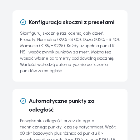
Konfiguracja skoczni z presetami
Skonfiguruj skocznię raz, oceniaj cały dzień.
Presety: Normalna (K90/HS100), Duża (K120/HS140),
Mamucia (K185/HS225). Każdy uzupełnia punkt K,
HS i współczynnik punktów za metr. Można też
wpisać własne parametry pod dowolną skocznię.
Wartości wchodzą automatycznie do liczenia
punktów za odległość.
Automatyczne punkty za
odległość
Po wpisaniu odległości przez delegata
technicznego punkty liczą się natychmiast. Wzór:
60 pkt bazowych plus różnica od punktu K ×
współczynnik na metr. Skok 132,5 m przy K120 i 1,8