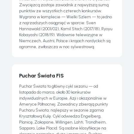
Zwycięzcą zostaje zawodnik z najwyższą sumą
punktów ze wszystkich czterech konkursów.
Wygrana w komplecie — Wielki Szlem — to jedno
z najrzadszych osiągnięć w sporcie: Sven
Hannawald (2001/02), Kamil Stoch (2017/18), Ryoyu
Kobayashi (2018/19). Widownie telewizyjne w
Niemczech, Austrii, Polsce i krajach nordyckich są
ogromne, zwłaszcza w noc sylwestrową.
Puchar Świata FIS
Puchar Świata to główny cykl sezonu — od
listopada do marca, około 30 konkursów
indywidualnych w Europie, Azji i okazjonalnie w
Ameryce Północnej. Zawodnicy zbierają punkty
Pucharu Świata; najlepszy w sezonie zgarnia
Kryształową Kulę. Cykl odwiedza Engelberg,
Planicę, Zakopane, Willingen, Lahti, Trondheim,
Sapporo, Lake Placid. Są osobne klasyfikacje na