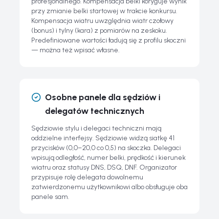
profesjonalnego. Kompensacja belki koryguje wynik
przy zmianie belki startowej w trakcie konkursu.
Kompensacja wiatru uwzględnia wiatr czołowy
(bonus) i tylny (kara) z pomiarów na zeskoku.
Predefiniowane wartości ładują się z profilu skoczni
— można też wpisać własne.
Osobne panele dla sędziów i
delegatów technicznych
Sędziowie stylu i delegaci techniczni mają
oddzielne interfejsy. Sędziowie widzą siatkę 41
przycisków (0,0–20,0 co 0,5) na skoczka. Delegaci
wpisują odległość, numer belki, prędkość i kierunek
wiatru oraz statusy DNS, DSQ, DNF. Organizator
przypisuje rolę delegata dowolnemu
zatwierdzonemu użytkownikowi albo obsługuje oba
panele sam.