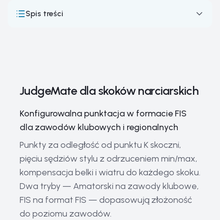
Spis treści
JudgeMate dla skoków narciarskich
Jak działają zawody w skokach narciarskich
Skoki narciarskie — odległość, styl, kompensacja
JudgeMate dla skoków narciarskich
Największe zawody w skokach narciarskich
Legendy i czołowi zawodnicy skoków narciarskich
Konfigurowalna punktacja w formacie FIS
Sprzęt w skokach narciarskich
dla zawodów klubowych i regionalnych
Aktualne trendy i przyszłość skoków narciarskich
Punkty za odległość od punktu K skoczni,
pięciu sędziów stylu z odrzuceniem min/max,
Historia i ewolucja skoków narciarskich
kompensacja belki i wiatru do każdego skoku.
Powiązane przewodniki
Dwa tryby — Amatorski na zawody klubowe,
Najczęściej zadawane pytania o skoki narciarskie
FIS na format FIS — dopasowują złożoność
do poziomu zawodów.