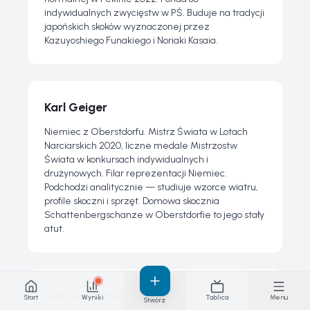
indywidualnych zwycięstw w PŚ. Buduje na tradycji
japońskich skoków wyznaczonej przez
Kazuyoshiego Funakiego i Noriaki Kasaia.
Karl Geiger
Niemiec z Oberstdorfu. Mistrz Świata w Lotach
Narciarskich 2020, liczne medale Mistrzostw
Świata w konkursach indywidualnych i
drużynowych. Filar reprezentacji Niemiec.
Podchodzi analitycznie — studiuje wzorce wiatru,
profile skoczni i sprzęt. Domowa skocznia
Schattenbergschanze w Oberstdorfie to jego stały
atut.
Marius Lindvik
Start
Wyniki
Tablica
Menu
Stwórz