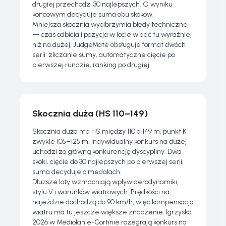
drugiej przechodzi 30 najlepszych. O wyniku
końcowym decyduje suma obu skoków.
Mniejsza skocznia wyolbrzymia błędy techniczne
— czas odbicia i pozycja w locie widać tu wyraźniej
niż na dużej. JudgeMate obsługuje format dwóch
serii: zliczanie sumy, automatyczne cięcie po
pierwszej rundzie, ranking po drugiej.
Skocznia duża (HS 110–149)
Skocznia duża ma HS między 110 a 149 m, punkt K
zwykle 105–125 m. Indywidualny konkurs na dużej
uchodzi za główną konkurencję dyscypliny. Dwa
skoki, cięcie do 30 najlepszych po pierwszej serii,
suma decyduje o medalach.
Dłuższe loty wzmacniają wpływ aerodynamiki,
stylu V i warunków wiatrowych. Prędkości na
najeździe dochodzą do 90 km/h, więc kompensacja
wiatru ma tu jeszcze większe znaczenie. Igrzyska
2026 w Mediolanie-Cortinie rozegrają konkurs na