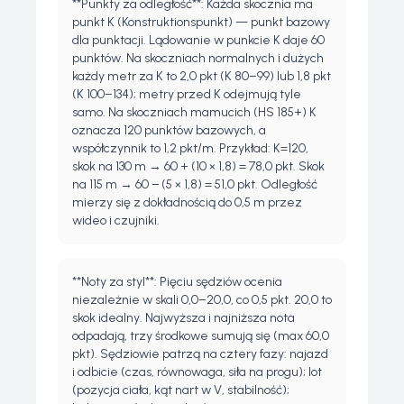
**Punkty za odległość**: Każda skocznia ma
punkt K (Konstruktionspunkt) — punkt bazowy
dla punktacji. Lądowanie w punkcie K daje 60
punktów. Na skoczniach normalnych i dużych
każdy metr za K to 2,0 pkt (K 80–99) lub 1,8 pkt
(K 100–134); metry przed K odejmują tyle
samo. Na skoczniach mamucich (HS 185+) K
oznacza 120 punktów bazowych, a
współczynnik to 1,2 pkt/m. Przykład: K=120,
skok na 130 m → 60 + (10 × 1,8) = 78,0 pkt. Skok
na 115 m → 60 − (5 × 1,8) = 51,0 pkt. Odległość
mierzy się z dokładnością do 0,5 m przez
wideo i czujniki.
**Noty za styl**: Pięciu sędziów ocenia
niezależnie w skali 0,0–20,0, co 0,5 pkt. 20,0 to
skok idealny. Najwyższa i najniższa nota
odpadają, trzy środkowe sumują się (max 60,0
pkt). Sędziowie patrzą na cztery fazy: najazd
i odbicie (czas, równowaga, siła na progu); lot
(pozycja ciała, kąt nart w V, stabilność);