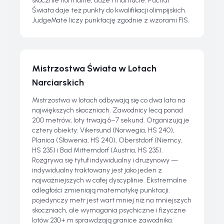
skocznie normalne, duże i mamucie. Puchar
Świata daje też punkty do kwalifikacji olimpijskich.
JudgeMate liczy punktację zgodnie z wzorami FIS.
Mistrzostwa Świata w Lotach
Narciarskich
Mistrzostwa w lotach odbywają się co dwa lata na
największych skoczniach. Zawodnicy lecą ponad
200 metrów, loty trwają 6–7 sekund. Organizują je
cztery obiekty: Vikersund (Norwegia, HS 240),
Planica (Słowenia, HS 240), Oberstdorf (Niemcy,
HS 235) i Bad Mitterndorf (Austria, HS 235).
Rozgrywa się tytuł indywidualny i drużynowy —
indywidualny traktowany jest jako jeden z
najważniejszych w całej dyscyplinie. Ekstremalne
odległości zmieniają matematykę punktacji:
pojedynczy metr jest wart mniej niż na mniejszych
skoczniach, ale wymagania psychiczne i fizyczne
lotów 230+ m sprawdzają granice zawodnika.