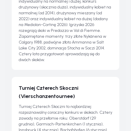
indywidualny na normalnej i dużej, konkurs
drużynowy (skocznia duża), indywidualny kobiet na
normalnej (od 2014), drużynowy mieszany (od
2022) oraz indywidualny kobiet na dużej (dodany
na Mediolan-Cortinę 2026). Igrzyska 2026
rozegrają skoki w Predazzo w Val di Fiemme.
Zapamiętane momenty: trzy złote Nykänena w
Calgary 1988, podwójne złoto Ammanna w Salt
Lake City 2002, dominacja Stocha w Soczi 2014.
Cztery lata przygotowań sprowadzają się do
dwóch skoków.
Turniej Czterech Skoczni
(Vierschanzentournee)
Turniej Czterech Skoczni to najbardziej
rozpoznawalny coroczny konkurs w skokach. Cztery
zawody na przełomie roku: Oberstdorf (29
grudnia), Garmisch-Partenkirchen (1 stycznia),
Innsbruck (4 stycznia), Bischofshofen (6 stycznia).