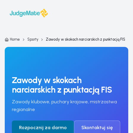
Przejdź do treści
Home
Sporty
Zawody w skokach narciarskich z punktacją FIS
Zawody w skokach
narciarskich z punktacją FIS
Zawody klubowe, puchary krajowe, mistrzostwa
regionalne
Rozpocznij za darmo
Skontaktuj się