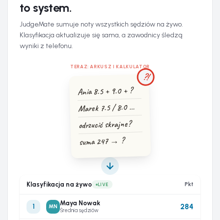
to system.
JudgeMate sumuje noty wszystkich sędziów na żywo.
Klasyfikacja aktualizuje się sama, a zawodnicy śledzą
wyniki z telefonu.
TERAZ: ARKUSZ I KALKULATOR
?!
Ania 8.5 + 9.0 + ?
Marek 7.5 / 8.0 …
odrzucić skrajne?
suma 247 → ?
Klasyfikacja na żywo
Pkt
LIVE
Maya Nowak
284
1
MN
Średnia sędziów