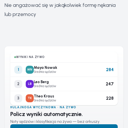
Nie angażować się w jakąkolwiek formę nękania
lub przemocy
WYNIKI NA ŻYWO
Maya Nowak
284
1
MN
Średnia sędziów
Leo Berg
247
2
LB
Średnia sędziów
Theo Kraus
228
3
TK
Średnia sędziów
HULAJNOGA WYCZYNOWA · NA ŻYWO
Policz wyniki automatycznie.
Noty sędziów i klasyfikacja na żywo — bez arkuszy.