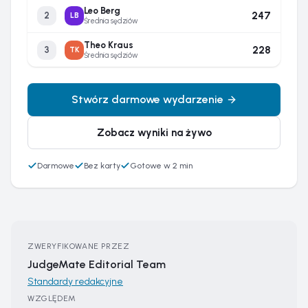
Leo Berg
247
2
LB
Średnia sędziów
Theo Kraus
228
3
TK
Średnia sędziów
Stwórz darmowe wydarzenie
Zobacz wyniki na żywo
Darmowe
Bez karty
Gotowe w 2 min
ZWERYFIKOWANE PRZEZ
JudgeMate Editorial Team
Standardy redakcyjne
WZGLĘDEM