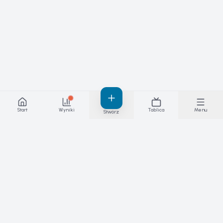
Start
Wyniki
Tablica
Menu
Stwórz
Wyniki, za które ręczysz — na żywo.
Platforma zawodów, meczów i lig