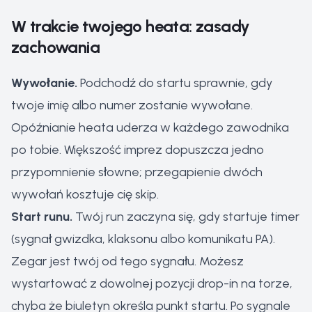
W trakcie twojego heata: zasady
zachowania
Wywołanie.
Podchodź do startu sprawnie, gdy
twoje imię albo numer zostanie wywołane.
Opóźnianie heata uderza w każdego zawodnika
po tobie. Większość imprez dopuszcza jedno
przypomnienie słowne; przegapienie dwóch
wywołań kosztuje cię skip.
Start runu.
Twój run zaczyna się, gdy startuje timer
(sygnał gwizdka, klaksonu albo komunikatu PA).
Zegar jest twój od tego sygnału. Możesz
wystartować z dowolnej pozycji drop-in na torze,
chyba że biuletyn określa punkt startu. Po sygnale