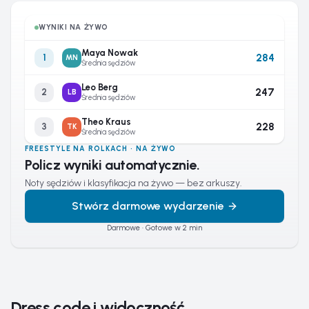
WYNIKI NA ŻYWO
Maya Nowak
284
1
MN
Średnia sędziów
Leo Berg
247
2
LB
Średnia sędziów
Theo Kraus
228
3
TK
Średnia sędziów
FREESTYLE NA ROLKACH · NA ŻYWO
Policz wyniki automatycznie.
Noty sędziów i klasyfikacja na żywo — bez arkuszy.
Stwórz darmowe wydarzenie
Darmowe · Gotowe w 2 min
Dress code i widoczność