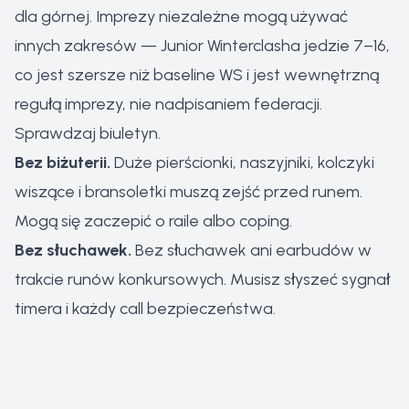
dla górnej. Imprezy niezależne mogą używać
innych zakresów — Junior Winterclasha jedzie 7–16,
co jest szersze niż baseline WS i jest wewnętrzną
regułą imprezy, nie nadpisaniem federacji.
Sprawdzaj biuletyn.
Bez biżuterii.
Duże pierścionki, naszyjniki, kolczyki
wiszące i bransoletki muszą zejść przed runem.
Mogą się zaczepić o raile albo coping.
Bez słuchawek.
Bez słuchawek ani earbudów w
trakcie runów konkursowych. Musisz słyszeć sygnał
timera i każdy call bezpieczeństwa.