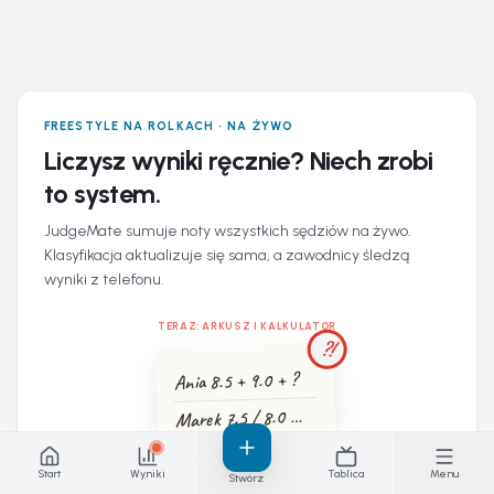
FREESTYLE NA ROLKACH · NA ŻYWO
Liczysz wyniki ręcznie? Niech zrobi
to system.
JudgeMate sumuje noty wszystkich sędziów na żywo.
Klasyfikacja aktualizuje się sama, a zawodnicy śledzą
wyniki z telefonu.
TERAZ: ARKUSZ I KALKULATOR
?!
Ania 8.5 + 9.0 + ?
Marek 7.5 / 8.0 …
odrzucić skrajne?
Start
Wyniki
Tablica
Menu
Stwórz
suma 247 → ?