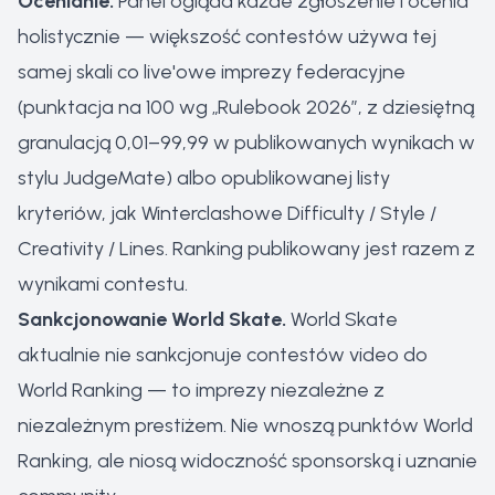
Ocenianie.
Panel ogląda każde zgłoszenie i ocenia
holistycznie — większość contestów używa tej
samej skali co live'owe imprezy federacyjne
(punktacja na 100 wg „Rulebook 2026”, z dziesiętną
granulacją 0,01–99,99 w publikowanych wynikach w
stylu JudgeMate) albo opublikowanej listy
kryteriów, jak Winterclashowe Difficulty / Style /
Creativity / Lines. Ranking publikowany jest razem z
wynikami contestu.
Sankcjonowanie World Skate.
World Skate
aktualnie nie sankcjonuje contestów video do
World Ranking — to imprezy niezależne z
niezależnym prestiżem. Nie wnoszą punktów World
Ranking, ale niosą widoczność sponsorską i uznanie