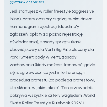
SZYBKA ODPOWIEDŹ
Jeśli startujesz w roller freestyle (aggressive
inline), cztery obszary rządzą twoim dniem:
harmonogram rejestracji (deadline'y
zgłoszeń, opłaty za późną rejestrację,
oświadczenia), zasady sprzętu (kask
obowiązkowy dla Vert i Big Air, zalecany dla
Park i Street; pady w Vert), zasady
zachowania (kiedy możesz trenować, gdzie
się rozgrzewasz, co jest interferencją) i
procedura protestu (co podlega protestowi,
kto składa, w jakim oknie). Ten przewodnik
pokrywa wszystkie cztery względem „World
Skate Roller Freestyle Rulebook 2026” i