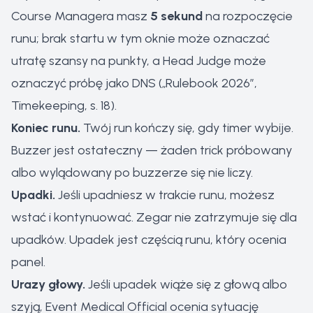
Course Managera masz
5 sekund
na rozpoczęcie
runu; brak startu w tym oknie może oznaczać
utratę szansy na punkty, a Head Judge może
oznaczyć próbę jako DNS („Rulebook 2026”,
Timekeeping, s. 18).
Koniec runu.
Twój run kończy się, gdy timer wybije.
Buzzer jest ostateczny — żaden trick próbowany
albo wylądowany po buzzerze się nie liczy.
Upadki.
Jeśli upadniesz w trakcie runu, możesz
wstać i kontynuować. Zegar nie zatrzymuje się dla
upadków. Upadek jest częścią runu, który ocenia
panel.
Urazy głowy.
Jeśli upadek wiąże się z głową albo
szyją, Event Medical Official ocenia sytuację