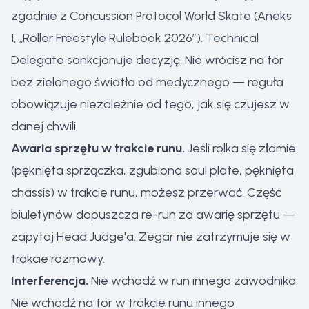
zgodnie z Concussion Protocol World Skate (Aneks
1, „Roller Freestyle Rulebook 2026”). Technical
Delegate sankcjonuje decyzję. Nie wrócisz na tor
bez zielonego światła od medycznego — reguła
obowiązuje niezależnie od tego, jak się czujesz w
danej chwili.
Awaria sprzętu w trakcie runu.
Jeśli rolka się złamie
(pęknięta sprzączka, zgubiona soul plate, pęknięta
chassis) w trakcie runu, możesz przerwać. Część
biuletynów dopuszcza re-run za awarię sprzętu —
zapytaj Head Judge'a. Zegar nie zatrzymuje się w
trakcie rozmowy.
Interferencja.
Nie wchodź w run innego zawodnika.
Nie wchodź na tor w trakcie runu innego