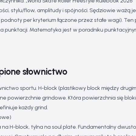
zynnika. „World Skate Roller Freestyle Rulebook 2026”
ci, stylu/flow, amplitudy i spójności. Sędziowie ważą j
dnoty per kryterium łączone przez stałe wagi). Ten p
a punktacji. Matematyka jest w
poradniku punktacyjn
pione słownictwo
nictwo sportu. H-block (plastikowy block między drugim 
e powierzchnie grindowe. Która powierzchnia się blokuje
finiuje każdy grind.
powe)
 na H-block, tylna na soul plate. Fundamentalny dwust