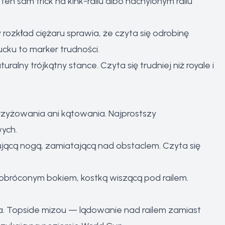
 ten sam trick na kink-railu albo nachylonym railu
 rozkład ciężaru sprawia, że czyta się odrobinę
cku to marker trudności.
lny trójkątny stance. Czyta się trudniej niż royale i
rzyżowania ani kątowania. Najprostszy
ych.
jącą nogą, zamiatającą nad obstaclem. Czyta się
 obróconym bokiem, kostką wiszącą pod railem.
 za. Topside mizou — lądowanie nad railem zamiast