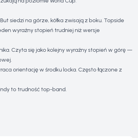
szukają na poziomie World Cup.
But siedzi na górze, kółka zwisają z boku. Topside
 jeden wyraźny stopień trudniej niż wersje
a. Czyta się jako kolejny wyraźny stopień w górę —
owej.
aca orientację w środku locka. Często łączone z
ndy to trudność top-band.