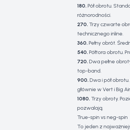
180.
Pół obrotu. Stand
różnorodności.
270.
Trzy czwarte obro
technicznego inline.
360.
Pełny obrót. Śred
540.
Półtora obrotu. P
720.
Dwa pełne obroty
top-band.
900.
Dwa i pół obrot
głównie w Vert i Big Air
1080.
Trzy obroty. Poz
pozwalają.
True-spin vs neg-spin
To jeden z najważniej