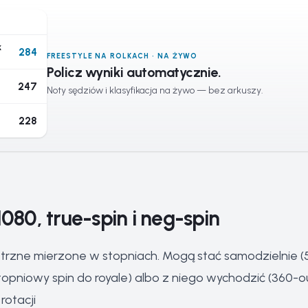
k
284
FREESTYLE NA ROLKACH · NA ŻYWO
Policz wyniki automatycznie.
247
Noty sędziów i klasyfikacja na żywo — bez arkuszy.
228
1080, true-spin i neg-spin
etrzne mierzone w stopniach. Mogą stać samodzielnie (
topniowy spin do royale) albo z niego wychodzić (360-ou
otacji