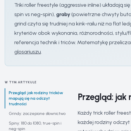
Triki roller freestyle (aggressive inline) układają si
spin vs neg-spin),
graby
(powietrzne chwyty buta a
grind czyta się trudniej na kink-railu niż na flat
kryteriów obok wykonania, różnorodności, stylu/f
referencja technik i triców. Matematykę przelicz
glosariuszu
.
W TYM ARTYKULE
Przegląd: jak rodziny tricków
Przegląd: jak 
mapują się na odczyt
trudności
Każdy trick roller fre
Grindy: zaczepione słownictwo
każdej rodziny odczyt 
Spiny: 180 do 1080, true-spin i
neg-spin