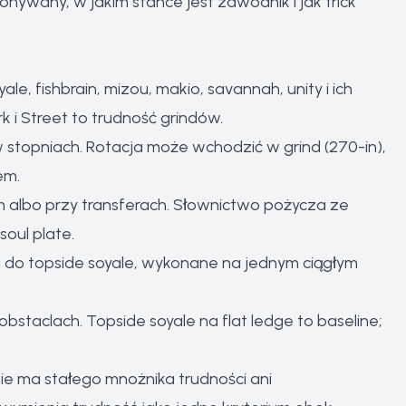
konywany, w jakim stance jest zawodnik i jak trick
e, fishbrain, mizou, makio, savannah, unity i ich
k i Street to trudność grindów.
w stopniach. Rotacja może wchodzić w grind (270-in),
em.
 albo przy transferach. Słownictwo pożycza ze
soul plate.
a do topside soyale, wykonane na jednym ciągłym
obstaclach. Topside soyale na flat ledge to baseline;
 nie ma stałego mnożnika trudności ani