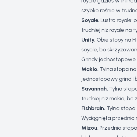
royale gdzieś w linii r
szybko rośnie w trudno
Soyale.
Lustro royale: 
trudniej niż royale n
Unity.
Obie stopy na H-
soyale, bo skrzyżowan
Grindy jednostopowe
Makio.
Tylna stopa na
jednostopowy grind i 
Savannah.
Tylna stopa
trudniej niż makio, b
Fishbrain.
Tylna stopa 
Wyciągnięta przednia n
Mizou.
Przednia stopa 