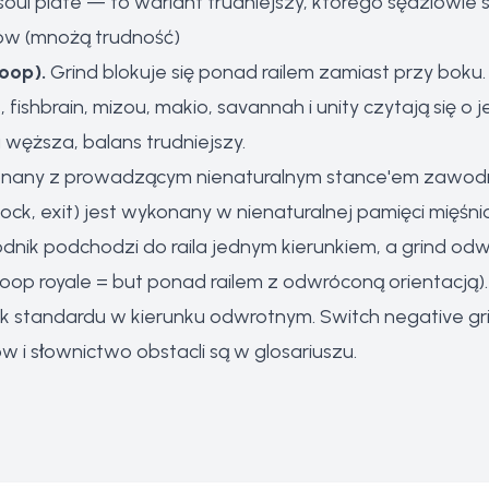
soul plate — to wariant trudniejszy, którego sędziowie 
ów (mnożą trudność)
-oop).
Grind blokuje się ponad railem zamiast przy boku. 
, fishbrain, mizou, makio, savannah i unity czytają się o
węższa, balans trudniejszy.
onany z prowadzącym nienaturalnym stance'em zawodnik
lock, exit) jest wykonany w nienaturalnej pamięci mięśni
nik podchodzi do raila jednym kierunkiem, a grind odwr
-oop royale = but ponad railem z odwróconą orientacją).
 standardu w kierunku odwrotnym. Switch negative gri
ów i słownictwo obstacli są w
glosariuszu
.