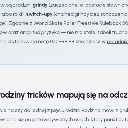
ę w pięć rodzin:
grindy
(zaczepione-o-obstacle słownictwo
lbo rolki),
switch-upy
(chained grindy bez schodzenia z
 ledge). Zgodnie z „World Skate Roller Freestyle Rulebook
low oraz amplitudy/ryzyka — nie ma stałej tabeli trudn
ania kryteriów na notę 0,01–99,99 znajdziesz w
poradnik
rodziny tricków mapują się na odcz
estyle należy do jednej z pięciu rodzin. Rodzina mówi z g
wspina się po przewidywalnych osiach: który punkt buta al