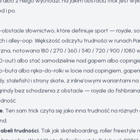
d albo z niego wychodzi, na jakim obstaclu trick jest wy
d i po.
stacle słownictwo, które definiuje sport — royale, soyal
ch i alley-oop. Większość odczytu trudności w runach Par
na, notowana 180 / 270 / 360 / 540 / 720 / 900 / 1080 
0-out) albo stać samodzielnie nad gapem albo copingi
-buta albo ręka-do-rolki w locie nad copingiem, gapem
 stalefish) i strony skate, z inline'owymi wariantami na 
rindy bez schodzenia z obstacle — royale do fishbrain
udność.
e.
Ten sam trick czyta się jako inna trudność na różnych 
nd.
abeli trudności.
Tak jak skateboarding, roller freestyle