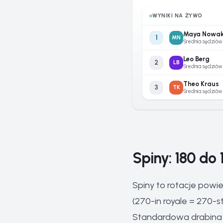
WYNIKI NA ŻYWO
Maya Nowa
1
MN
Średnia sędziów
Leo Berg
2
LB
Średnia sędziów
Theo Kraus
3
TK
Średnia sędziów
Spiny: 180 do 
Spiny to rotacje powi
(270-in royale = 270-s
Standardowa drabina r