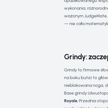
opublikowanego współc
wykonania, różnorodnoś
ważonym JudgeMate, po
— nie cała matematyk
Grindy: zacze
Grindy to firmowe słow
na boku buta) to główn
nieblokowana noga, de
Base grindy (dwusto
Royale.
Przednia stopa