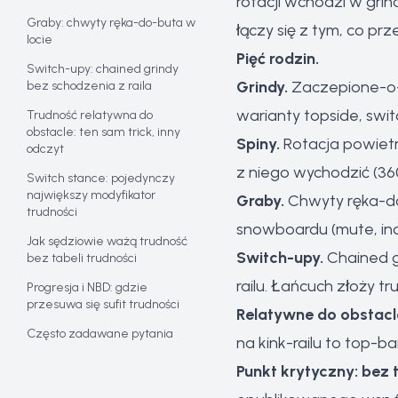
rotacji wchodzi w grin
Graby: chwyty ręka-do-buta w
łączy się z tym, co prze
locie
Pięć rodzin.
Switch-upy: chained grindy
Grindy.
Zaczepione-o-ob
bez schodzenia z raila
warianty topside, swit
Trudność relatywna do
obstacle: ten sam trick, inny
Spiny.
Rotacja powietrz
odczyt
z niego wychodzić (36
Switch stance: pojedynczy
największy modyfikator
Graby.
Chwyty ręka-do
trudności
snowboardu (mute, indy,
Jak sędziowie ważą trudność
Switch-upy.
Chained g
bez tabeli trudności
railu. Łańcuch złoży tr
Progresja i NBD: gdzie
przesuwa się sufit trudności
Relatywne do obstacl
Często zadawane pytania
na kink-railu to top-ba
Punkt krytyczny: bez t