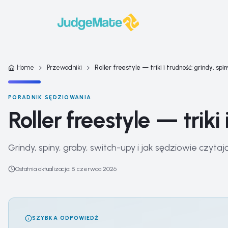
Przejdź do treści
Home
Przewodniki
Roller freestyle — triki i trudność: grindy, spin
PORADNIK SĘDZIOWANIA
Roller freestyle — triki
Grindy, spiny, graby, switch-upy i jak sędziowie czytaj
Ostatnia aktualizacja
:
5 czerwca 2026
SZYBKA ODPOWIEDŹ