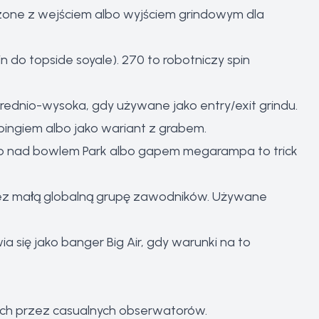
ączone z wejściem albo wyjściem grindowym dla
n do topside soyale). 270 to robotniczy spin
rednio-wysoka, gdy używane jako entry/exit grindu.
opingiem albo jako wariant z grabem.
ab nad bowlem Park albo gapem megarampa to trick
ez małą globalną grupę zawodników. Używane
 się jako banger Big Air, gdy warunki na to
nych przez casualnych obserwatorów.