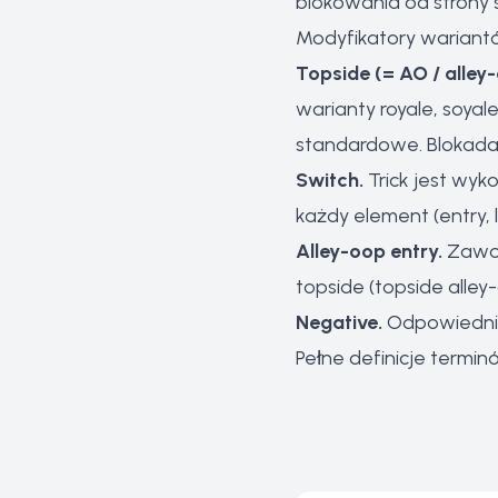
blokowania od strony 
Modyfikatory wariant
Topside (= AO / alley
warianty royale, soyale
standardowe. Blokada 
Switch.
Trick jest wyk
każdy element (entry, 
Alley-oop entry.
Zawod
topside (topside alley
Negative.
Odpowiednik
Pełne definicje termin