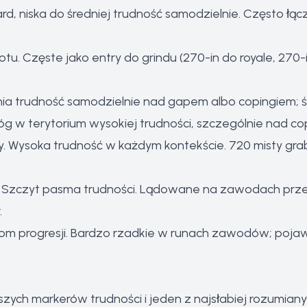
ard, niska do średniej trudność samodzielnie. Często ł
tu. Częste jako entry do grindu (270-in do royale, 270-i
nia trudność samodzielnie nad gapem albo copingiem; ś
róg w terytorium wysokiej trudności, szczególnie nad c
. Wysoka trudność w każdym kontekście. 720 misty gr
u. Szczyt pasma trudności. Lądowane na zawodach prz
.
iom progresji. Bardzo rzadkie w runach zawodów; pojawia
szych markerów trudności i jeden z najsłabiej rozumia