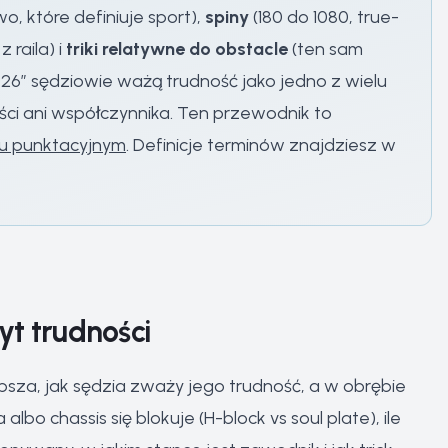
, które definiuje sport),
spiny
(180 do 1080, true-
 raila) i
triki relatywne do obstacle
(ten sam
 2026” sędziowie ważą trudność jako jedno z wielu
ości ani współczynnika. Ten przewodnik to
u punktacyjnym
. Definicje terminów znajdziesz w
yt trudności
rubsza, jak sędzia zważy jego trudność, a w obrębie
bo chassis się blokuje (H-block vs soul plate), ile