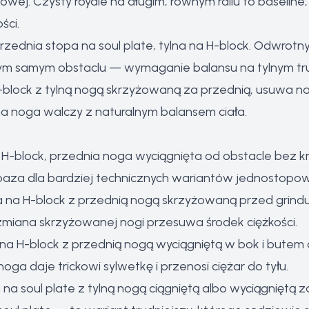
odowej. Czysty royale na długim, równym railu to baseline;
ści.
przednia stopa na soul plate, tylna na H-block. Odwrotny
a tym samym obstaclu — wymaganie balansu na tylnym tru
block z tylną nogą skrzyżowaną za przednią, usuwa natura
a noga walczy z naturalnym balansem ciała.
 H-block, przednia noga wyciągnięta od obstacle bez k
baza dla bardziej technicznych wariantów jednostopow
 na H-block z przednią nogą skrzyżowaną przed grindu
o zmiana skrzyżowanej nogi przesuwa środek ciężkości.
na H-block z przednią nogą wyciągniętą w bok i butem
oga daje trickowi sylwetkę i przenosi ciężar do tyłu.
na soul plate z tylną nogą ciągniętą albo wyciągniętą