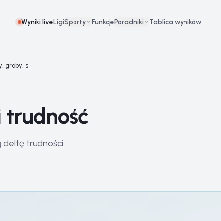
Wyniki live
Ligi
Sporty
Funkcje
Poradniki
Tablica wyników
y, graby, s
 i trudność
ą deltę trudności