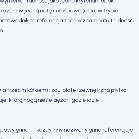
 wymienia trudność jako jedno kryterium obok
e razem w jedną notę całościową (albo, w trybie
rzewodnik to referencja techniczna inputu trudności
ym
.
a trzecim kółkiem) i soul plate (zewnętrzna płytka
, którą nogą niesie ciężar i gdzie idzie
opowy grind — każdy inny nazwany grind referencjuje