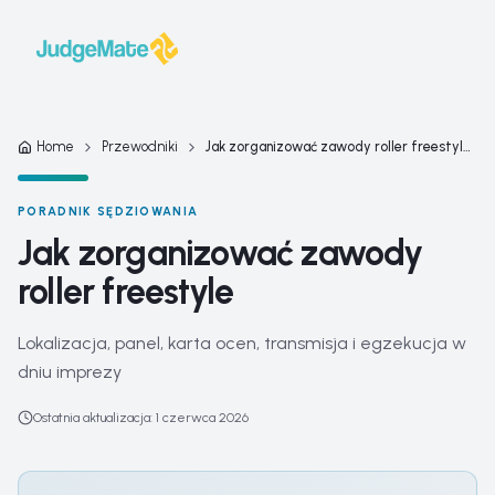
Przejdź do treści
Home
Przewodniki
Jak zorganizować zawody roller freestyle — pełna lista kontr
PORADNIK SĘDZIOWANIA
Jak zorganizować zawody
roller freestyle
Lokalizacja, panel, karta ocen, transmisja i egzekucja w
dniu imprezy
Ostatnia aktualizacja
:
1 czerwca 2026