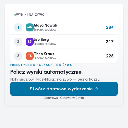
WYNIKI NA ŻYWO
Maya Nowak
284
1
MN
Średnia sędziów
Leo Berg
247
2
LB
Średnia sędziów
Theo Kraus
228
3
TK
Średnia sędziów
FREESTYLE NA ROLKACH · NA ŻYWO
Policz wyniki automatycznie.
Noty sędziów i klasyfikacja na żywo — bez arkuszy.
Stwórz darmowe wydarzenie
Darmowe · Gotowe w 2 min