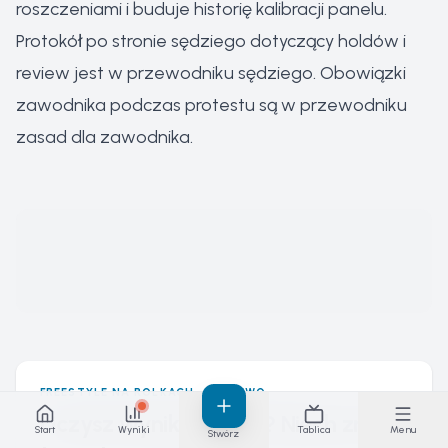
roszczeniami i buduje historię kalibracji panelu.
Protokół po stronie sędziego dotyczący holdów i
review jest w
przewodniku sędziego
. Obowiązki
zawodnika podczas protestu są w
przewodniku
zasad dla zawodnika
.
FREESTYLE NA ROLKACH · NA ŻYWO
Liczysz wyniki ręcznie? Niech zrobi
Start
Wyniki
Tablica
Menu
Stwórz