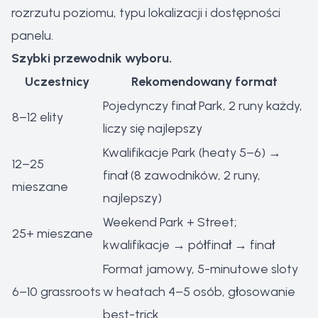
rozrzutu poziomu, typu lokalizacji i dostępności
panelu.
Szybki przewodnik wyboru.
Uczestnicy
Rekomendowany format
Pojedynczy finał Park, 2 runy każdy,
8–12 elity
liczy się najlepszy
Kwalifikacje Park (heaty 5–6) →
12–25
finał (8 zawodników, 2 runy,
mieszane
najlepszy)
Weekend Park + Street;
25+ mieszane
kwalifikacje → półfinał → finał
Format jamowy, 5-minutowe sloty
6–10 grassroots
w heatach 4–5 osób, głosowanie
best-trick