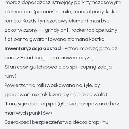
imprez doposażasz istniejący park tymczasowymi
elementami (przenośne raile, manual pady, kicker
ramps). Każdy tymczasowy element musi być
zakotwiczony — grindy anti-rocker łapiące luźny
flat bar to gwarantowana złamana kostka.
Inwentaryzacja obstacli.
Przed imprezą przejdź
park z Head Judge'em i zinwentaryzuj:
Stan copingu (chipped albo split coping zabija
runy)
Powierzchnia raili (woskowana na tyle, by
grindować, nie tak luźna, by się przesuwała)
Tranzycje quarterpipe (gładkie pompowanie bez
martwych punktów)
Szerokość i bezpieczeństwo decka drop-inu