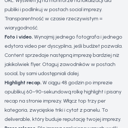
URL. Wyświetl ją na monitorze na lokalizacji dla
publiki i podlinkuj w postach social imprezy.
Transparentność w czasie rzeczywistym =
wiarygodność.
Foto i video.
Wynajmij jednego fotografa i jednego
edytora video per dyscyplina, jeśli budżet pozwala.
Content sprzedaje następną imprezę bardziej niż
jakikolwiek flyer. Otaguj zawodników w postach
social, by sami udostępniali dalej.
Highlight recap.
W ciągu 48 godzin po imprezie
opublikuj 60–90-sekundową rolkę highlight i pisany
recap na stronie imprezy. Włącz top trzy per
kategoria, zwycięskie triki i cytat z panelu. To
deliverable, który buduje reputację twojej imprezy.