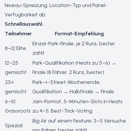
Niveau-Spreizung, Location-Typ und Panel-
Verfügbarkeit ab.
Schnellauswahl.
Teilnehmer
Format-Empfehlung
Einzel-Park-Finale, je 2 Runs, bester
8–12 Elite
zählt
12–25
Park-Qualifikation (Heats zu 5–6) →
gemischt
Finale (8 Fahrer, 2 Runs, bester)
25+
Park-+-Street-Wochenende;
gemischt
Qualifikation → Halbfinale → Finale
6–10
Jam-Format, 5-Minuten-Slots in Heats
Grassroots
zu 4–5, Best-Trick-Voting
Big Air auf einem Feature; 3–5 Versuche
Spezial
pro Fahrer, bester zählt