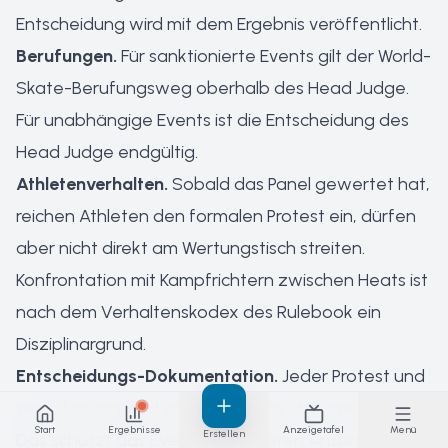
Entscheidung wird mit dem Ergebnis veröffentlicht.
Berufungen.
Für sanktionierte Events gilt der World-
Skate-Berufungsweg oberhalb des Head Judge.
Für unabhängige Events ist die Entscheidung des
Head Judge endgültig.
Athletenverhalten.
Sobald das Panel gewertet hat,
reichen Athleten den formalen Protest ein, dürfen
aber nicht direkt am Wertungstisch streiten.
Konfrontation mit Kampfrichtern zwischen Heats ist
nach dem Verhaltenskodex des Rulebook ein
Disziplinargrund.
Entscheidungs-Dokumentation.
Jeder Protest und
seine Lösung wird im Event-Archiv dokumentiert.
Start
Ergebnisse
Anzeigetafel
Menü
Erstellen
Das schützt das Event vor späteren Ansprüchen