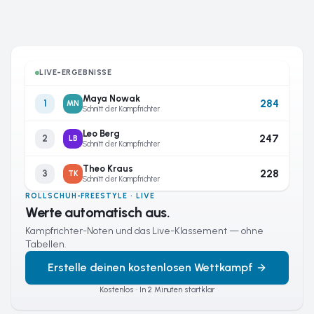
LIVE-ERGEBNISSE
Maya Nowak
284
1
MN
Schnitt der Kampfrichter
Leo Berg
247
2
LB
Schnitt der Kampfrichter
Theo Kraus
228
3
TK
Schnitt der Kampfrichter
ROLLSCHUH-FREESTYLE · LIVE
Werte automatisch aus.
Kampfrichter-Noten und das Live-Klassement — ohne
Tabellen.
Erstelle deinen kostenlosen Wettkampf
Kostenlos · In 2 Minuten startklar