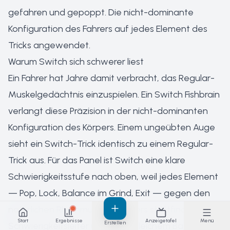
gefahren und gepoppt. Die nicht-dominante
Konfiguration des Fahrers auf jedes Element des
Tricks angewendet.
Warum Switch sich schwerer liest
Ein Fahrer hat Jahre damit verbracht, das Regular-
Muskelgedächtnis einzuspielen. Ein Switch Fishbrain
verlangt diese Präzision in der nicht-dominanten
Konfiguration des Körpers. Einem ungeübten Auge
sieht ein Switch-Trick identisch zu einem Regular-
Trick aus. Für das Panel ist Switch eine klare
Schwierigkeitsstufe nach oben, weil jedes Element
— Pop, Lock, Balance im Grind, Exit — gegen den
natürlichen Rhythmus des Körpers stattfindet.
Start
Ergebnisse
Anzeigetafel
Menü
Erstellen
Schwierigkeitsleiter (grob, pro gleichem Basistrick)