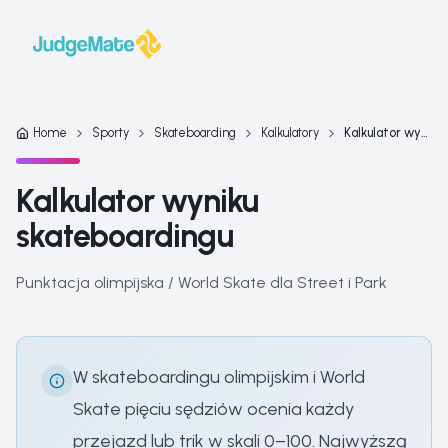
Przejdź do treści
Home
Sporty
Skateboarding
Kalkulatory
Kalkulator wyniku skateboardingu
Kalkulator wyniku
skateboardingu
Punktacja olimpijska / World Skate dla Street i Park
W skateboardingu olimpijskim i World
Skate pięciu sędziów ocenia każdy
przejazd lub trik w skali 0–100. Najwyższą