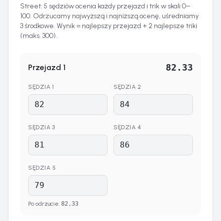
Street: 5 sędziów ocenia każdy przejazd i trik w skali 0–
100. Odrzucamy najwyższą i najniższą ocenę, uśredniamy
3 środkowe. Wynik = najlepszy przejazd + 2 najlepsze triki
(maks. 300).
82.33
Przejazd
1
SĘDZIA
1
SĘDZIA
2
SĘDZIA
3
SĘDZIA
4
SĘDZIA
5
Po odrzucie
:
82.33