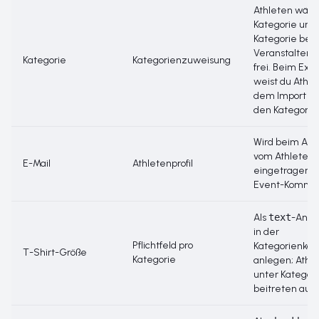
Athleten wähl
Kategorie unt
Kategorie bei
Veranstalter 
Kategorie
Kategorienzuweisung
frei. Beim Exc
weist du Athl
dem Import m
den Kategorie
Wird beim An
vom Athleten
E-Mail
Athletenprofil
eingetragen; d
Event-Kommun
Als
text
-Anfo
in der
Pflichtfeld pro
Kategorienkonf
T-Shirt-Größe
Kategorie
anlegen; Athlet
unter
Kategor
beitreten
aus.