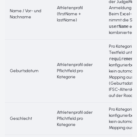
der JudgeMat
Athletenprofil
Anmeldung aus
Name / Vor- und
(firstName +
Beim Excel-Bu
Nachname
lastName)
nimmt die Spa
userName
ein
kombinierten S
Pro Kategorie a
Textfeld unter
requirement
Athletenprofil oder
konfigurierbar;
Geburtsdatum
Pflichtfeld pro
kein automati
Kategorie
Mapping aus E
(Geburtsdat
IFSC-Alterskla
auf der Roadm
Pro Kategorie
Athletenprofil oder
konfigurierbar;
Geschlecht
Pflichtfeld pro
kein automati
Kategorie
Mapping aus Ex