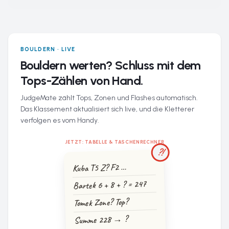
BOULDERN · LIVE
Bouldern werten? Schluss mit dem
Tops-Zählen von Hand.
JudgeMate zählt Tops, Zonen und Flashes automatisch.
Das Klassement aktualisiert sich live, und die Kletterer
verfolgen es vom Handy.
JETZT: TABELLE & TASCHENRECHNER
?!
Kuba T5 Z? F2 …
Bartek 6 + 8 + ? = 247
Tomek Zone? Top?
Summe 228 → ?