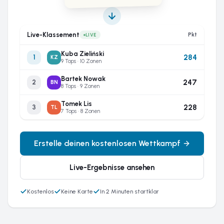
Live-Klassement
Pkt
LIVE
Kuba Zieliński
284
1
KZ
9 Tops · 10 Zonen
Bartek Nowak
247
2
BN
8 Tops · 9 Zonen
Tomek Lis
228
3
TL
7 Tops · 8 Zonen
Erstelle deinen kostenlosen Wettkampf
Live-Ergebnisse ansehen
Kostenlos
Keine Karte
In 2 Minuten startklar