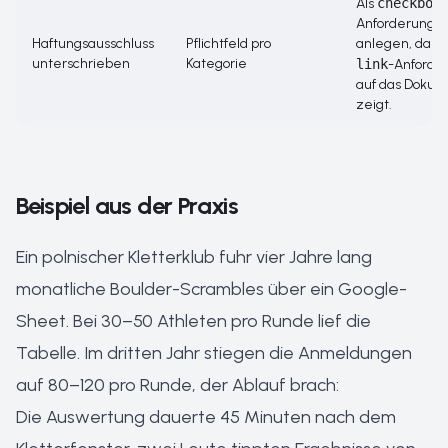
Als
checkbox
-
Anforderung (P
Haftungsausschluss
Pflichtfeld pro
anlegen, dazu
unterschrieben
Kategorie
link
-Anforder
auf das Doku
zeigt.
Beispiel aus der Praxis
Ein polnischer Kletterklub fuhr vier Jahre lang
monatliche Boulder-Scrambles über ein Google-
Sheet. Bei 30–50 Athleten pro Runde lief die
Tabelle. Im dritten Jahr stiegen die Anmeldungen
auf 80–120 pro Runde, der Ablauf brach:
Die Auswertung dauerte 45 Minuten nach dem