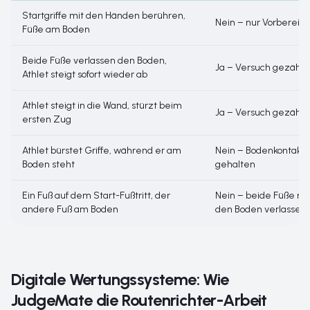
Startgriffe mit den Händen berühren,
Nein – nur Vorbereit
Füße am Boden
Beide Füße verlassen den Boden,
Ja – Versuch gezählt
Athlet steigt sofort wieder ab
Athlet steigt in die Wand, stürzt beim
Ja – Versuch gezählt
ersten Zug
Athlet bürstet Griffe, während er am
Nein – Bodenkontakt
Boden steht
gehalten
Ein Fuß auf dem Start-Fußtritt, der
Nein – beide Füße m
andere Fuß am Boden
den Boden verlassen
Digitale Wertungssysteme: Wie
JudgeMate die Routenrichter-Arbeit