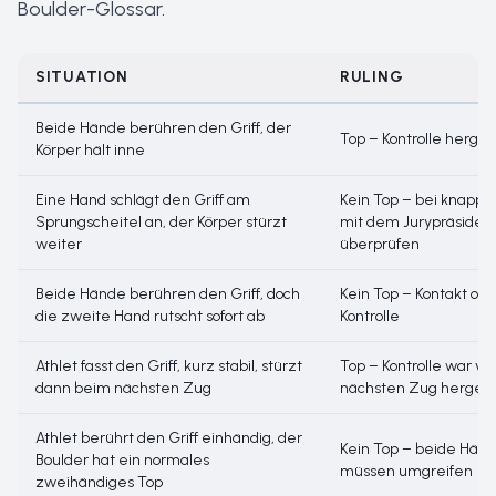
Boulder-Glossar
.
SITUATION
RULING
Beide Hände berühren den Griff, der
Top – Kontrolle hergest
Körper hält inne
Eine Hand schlägt den Griff am
Kein Top – bei knappe
Sprungscheitel an, der Körper stürzt
mit dem Jurypräsiden
weiter
überprüfen
Beide Hände berühren den Griff, doch
Kein Top – Kontakt oh
die zweite Hand rutscht sofort ab
Kontrolle
Athlet fasst den Griff, kurz stabil, stürzt
Top – Kontrolle war v
dann beim nächsten Zug
nächsten Zug hergeste
Athlet berührt den Griff einhändig, der
Kein Top – beide Hän
Boulder hat ein normales
müssen umgreifen
zweihändiges Top