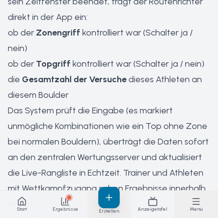
sein Zeitfenster beendet, trägt der Routenrichter
direkt in der App ein:
ob der
Zonengriff
kontrolliert war (Schalter ja /
nein)
ob der
Topgriff
kontrolliert war (Schalter ja / nein)
die
Gesamtzahl der Versuche
dieses Athleten an
diesem Boulder
Das System prüft die Eingabe (es markiert
unmögliche Kombinationen wie ein Top ohne Zone
bei normalen Bouldern), überträgt die Daten sofort
an den zentralen Wertungsserver und aktualisiert
die Live-Rangliste in Echtzeit. Trainer und Athleten
mit Wettkampfzugang sehen Ergebnisse innerhalb
von Sekunden nach der Eingabe.
Start
Ergebnisse
Anzeigetafel
Menü
Erstellen