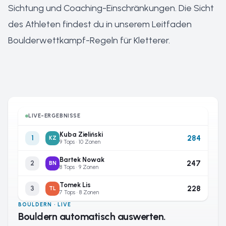
Sichtung und Coaching-Einschränkungen. Die Sicht
des Athleten findest du in unserem
Leitfaden
Boulderwettkampf-Regeln für Kletterer
.
LIVE-ERGEBNISSE
Kuba Zieliński
284
1
KZ
9 Tops · 10 Zonen
Bartek Nowak
247
2
BN
8 Tops · 9 Zonen
Tomek Lis
228
3
TL
7 Tops · 8 Zonen
BOULDERN · LIVE
Bouldern automatisch auswerten.