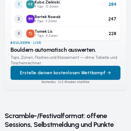
Kuba Zieliński
284
1
KZ
9 Tops · 10 Zonen
Bartek Nowak
247
2
BN
8 Tops · 9 Zonen
Tomek Lis
228
3
TL
7 Tops · 8 Zonen
BOULDERN · LIVE
Bouldern automatisch auswerten.
Tops, Zonen, Flashes und Klassement — ohne Tabelle und
Taschenrechner.
Erstelle deinen kostenlosen Wettkampf
Kostenlos · In 2 Minuten startklar
Scramble-/Festivalformat: offene
Sessions, Selbstmeldung und Punkte