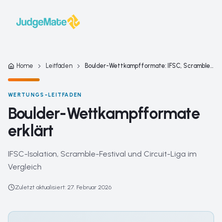
Zum Inhalt springen
Home
Leitfäden
Boulder-Wettkampfformate: IFSC, Scramble & Co.
WERTUNGS-LEITFADEN
Boulder-Wettkampfformate
erklärt
IFSC-Isolation, Scramble-Festival und Circuit-Liga im
Vergleich
Zuletzt aktualisiert
:
27. Februar 2026