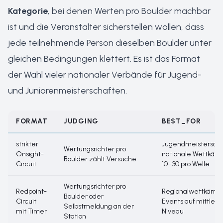
Kategorie
, bei denen Werten pro Boulder machbar
ist und die Veranstalter sicherstellen wollen, dass
jede teilnehmende Person dieselben Boulder unter
gleichen Bedingungen klettert. Es ist das Format
der Wahl vieler nationaler Verbände für Jugend-
und Juniorenmeisterschaften.
FORMAT
JUDGING
BEST_FOR
strikter
Jugendmeisterscha
Wertungsrichter pro
Onsight-
nationale Wettkämp
Boulder zählt Versuche
Circuit
10–30 pro Welle
Wertungsrichter pro
Redpoint-
Regionalwettkämpf
Boulder oder
Circuit
Events auf mittler
Selbstmeldung an der
mit Timer
Niveau
Station