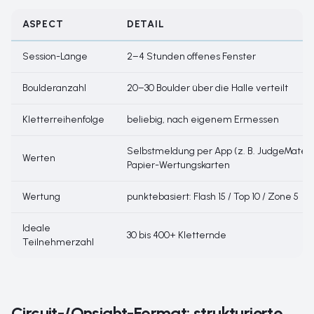
ASPECT
DETAIL
Session-Länge
2–4 Stunden offenes Fenster
Boulderanzahl
20–30 Boulder über die Halle verteilt
Kletterreihenfolge
beliebig, nach eigenem Ermessen
Selbstmeldung per App (z. B. JudgeMate)
Werten
Papier-Wertungskarten
Wertung
punktebasiert: Flash 15 / Top 10 / Zone 5
Ideale
30 bis 400+ Kletternde
Teilnehmerzahl
Circuit-/Onsight-Format: strukturierte