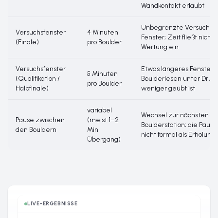
Wandkontakt erlaubt
Unbegrenzte Versuche 
Versuchsfenster
4 Minuten
Fenster; Zeit fließt nicht i
(Finale)
pro Boulder
Wertung ein
Versuchsfenster
Etwas längeres Fenster, 
5 Minuten
(Qualifikation /
Boulderlesen unter Druc
pro Boulder
Halbfinale)
weniger geübt ist
variabel
Wechsel zur nächsten
Pause zwischen
(meist 1–2
Boulderstation; die Pause 
den Bouldern
Min
nicht formal als Erholung
Übergang)
LIVE-ERGEBNISSE