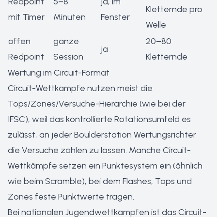
Redpoint
5–8
ja, im
Kletternde pro
mit Timer
Minuten
Fenster
Welle
offen
ganze
20–80
ja
Redpoint
Session
Kletternde
Wertung im Circuit-Format
Circuit-Wettkämpfe nutzen meist die
Tops/Zones/Versuche-Hierarchie (wie bei der
IFSC), weil das kontrollierte Rotationsumfeld es
zulässt, an jeder Boulderstation Wertungsrichter
die Versuche zählen zu lassen. Manche Circuit-
Wettkämpfe setzen ein Punktesystem ein (ähnlich
wie beim Scramble), bei dem Flashes, Tops und
Zones feste Punktwerte tragen.
Bei nationalen Jugendwettkämpfen ist das Circuit-