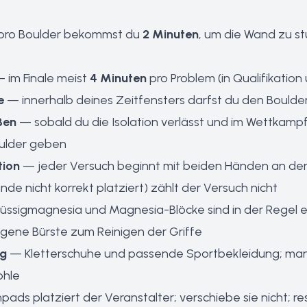
ro Boulder bekommst du
2 Minuten
, um die Wand zu st
 im Finale meist
4 Minuten
pro Problem (in Qualifikation
e
— innerhalb deines Zeitfensters darfst du den Boulder 
ßen
— sobald du die Isolation verlässt und im Wettkampf
ulder geben
tion
— jeder Versuch beginnt mit beiden Händen an den
nde nicht korrekt platziert) zählt der Versuch nicht
üssigmagnesia und Magnesia-Blöcke sind in der Regel
igene Bürste zum Reinigen der Griffe
ng
— Kletterschuhe und passende Sportbekleidung; ma
ohle
ads platziert der Veranstalter; verschiebe sie nicht; re