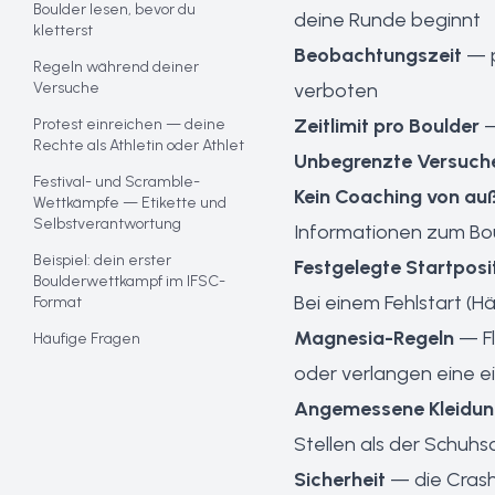
Boulder lesen, bevor du
deine Runde beginnt
kletterst
Beobachtungszeit
— p
Regeln während deiner
Versuche
verboten
Zeitlimit pro Boulder
—
Protest einreichen — deine
Rechte als Athletin oder Athlet
Unbegrenzte Versuch
Festival- und Scramble-
Kein Coaching von au
Wettkämpfe — Etikette und
Selbstverantwortung
Informationen zum Bo
Beispiel: dein erster
Festgelegte Startposi
Boulderwettkampf im IFSC-
Bei einem Fehlstart (Hä
Format
Magnesia-Regeln
— Fl
Häufige Fragen
oder verlangen eine e
Angemessene Kleidu
Stellen als der Schuhs
Sicherheit
— die Crashp