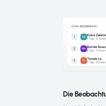
LIVE-ERGEBNISSE
Kuba Zielińsk
1
KZ
9 Tops · 10 Zone
Bartek Now
2
BN
8 Tops · 9 Zonen
Tomek Lis
3
TL
7 Tops · 8 Zonen
Die Beobachtu