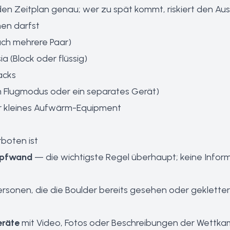
 den Zeitplan genau; wer zu spät kommt, riskiert den Au
en darfst
uch mehrere Paar)
 (Block oder flüssig)
acks
m Flugmodus oder ein separates Gerät)
r kleines Aufwärm-Equipment
rboten ist
mpfwand
— die wichtigste Regel überhaupt; keine Infor
rsonen, die die Boulder bereits gesehen oder geklettert
eräte
mit Video, Fotos oder Beschreibungen der Wettk