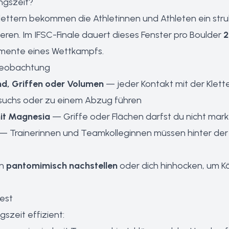
ngszeit?
lettern bekommen die Athletinnen und Athleten ein stru
eren. Im IFSC-Finale dauert dieses Fenster pro Boulder
2
mente eines Wettkampfs.
Beobachtung
nd, Griffen oder Volumen
— jeder Kontakt mit der Klette
rsuchs oder zu einem Abzug führen
it Magnesia
— Griffe oder Flächen darfst du nicht mark
— Trainer
innen und Teamkolleg
innen müssen hinter der
en
pantomimisch nachstellen
oder dich hinhocken, um Kö
test
szeit effizient: