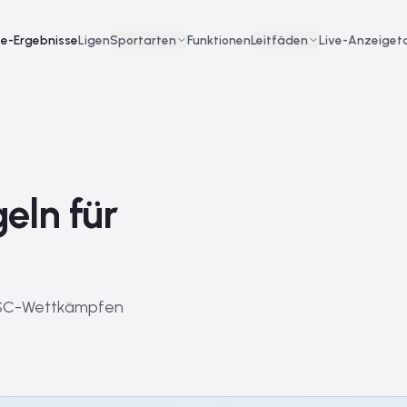
ve-Ergebnisse
Ligen
Sportarten
Funktionen
Leitfäden
Live-Anzeigeta
eln für
IFSC-Wettkämpfen