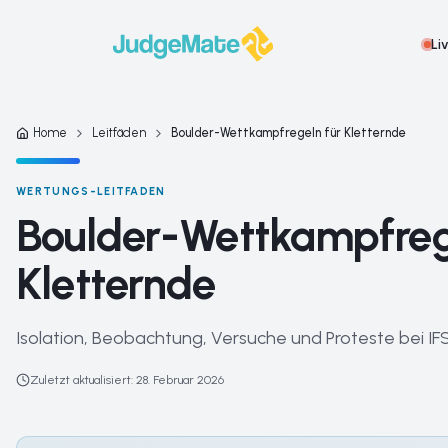
Zum Inhalt springen
Li
Home
Leitfäden
Boulder-Wettkampfregeln für Kletternde
WERTUNGS-LEITFADEN
Boulder-Wettkampfreg
Kletternde
Isolation, Beobachtung, Versuche und Proteste bei 
Zuletzt aktualisiert
:
28. Februar 2026