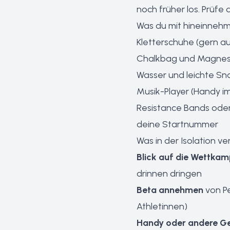
noch früher los. Prüfe
Was du mit hineinnehm
Kletterschuhe (gern a
Chalkbag und Magnesia
Wasser und leichte Sn
Musik-Player (Handy i
Resistance Bands ode
deine Startnummer
Was in der Isolation ve
Blick auf die Wettka
drinnen dringen
Beta annehmen
von Pe
Athlet
innen)
Handy oder andere G