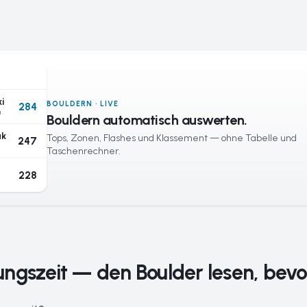
i
BOULDERN · LIVE
284
n
Bouldern automatisch auswerten.
ak
Tops, Zonen, Flashes und Klassement — ohne Tabelle und
247
Taschenrechner.
228
ngszeit — den Boulder lesen, bevor