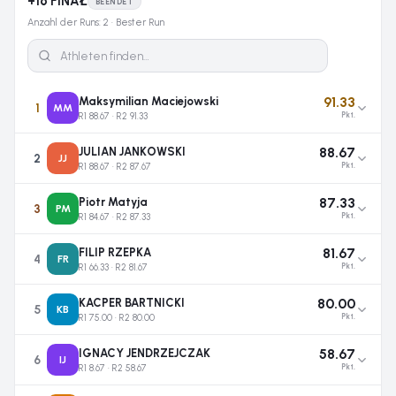
+16 FINAŁ
BEENDET
Anzahl der Runs: 2 · Bester Run
91.33
Maksymilian Maciejowski
1
MM
R1 88.67 · R2 91.33
Pkt.
88.67
JULIAN JANKOWSKI
2
JJ
R1 88.67 · R2 87.67
Pkt.
87.33
Piotr Matyja
3
PM
R1 84.67 · R2 87.33
Pkt.
81.67
FILIP RZEPKA
4
FR
R1 66.33 · R2 81.67
Pkt.
80.00
KACPER BARTNICKI
5
KB
R1 75.00 · R2 80.00
Pkt.
58.67
IGNACY JENDRZEJCZAK
6
IJ
R1 8.67 · R2 58.67
Pkt.