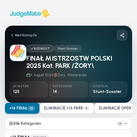
Zum Inhalt springen
Wettkämpfe
BEENDET
Stunt-Scooter
FINAŁ MISTRZOSTW POLSKI
2025 Kat. PARK /ŻORY\
9. August 2025
Żory · Folwarecka
ATHLETEN
KATEGORIEN
DISZIPLIN
125
14
Stunt-Scooter
+16 FINAŁ
ELIMINACJE +16 PARK
ELIMINACJE OPEN M
10
9
Alle Kategorien
14