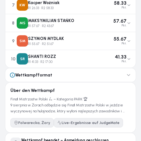
58.33
Kacper Woźniak
7
KW
R1 26.33 · R2 58.33
Pkt.
57.67
MAKSYMILIAN STAŃKO
8
MS
R1 57.67 · R2 43.67
Pkt.
55.67
SZYMON MYDLAK
9
SM
R1 55.67 · R2 51.67
Pkt.
41.33
SHANTI ROZZ
10
SR
R1 41.33 · R2 17.00
Pkt.
Wettkampfformat
Über den Wettkampf
Finał Mistrzostw Polski 🛴 – Kategoria PARK 🏆

9 sierpnia w Żorach odbędzie się Finał Mistrzostw Polski w jeździe 
wyczynowej na hulajnodze, który wyłoni najlepszych zawodników i 
zawodniczki w kraju 🥇🥈🥉

Folwarecka, Żory
Live-Ergebnisse auf JudgeMate
🕘 8:00 - 9:00 – rejestracja stacjonarna *po godzinie 9:00 rejestracja nie 
będzie możliwa

⚠️ Uwaga! Każdy zawodnik zapisany online musi potwierdzić obecność 
Wettkampf beendet – Anmeldung geschlossen