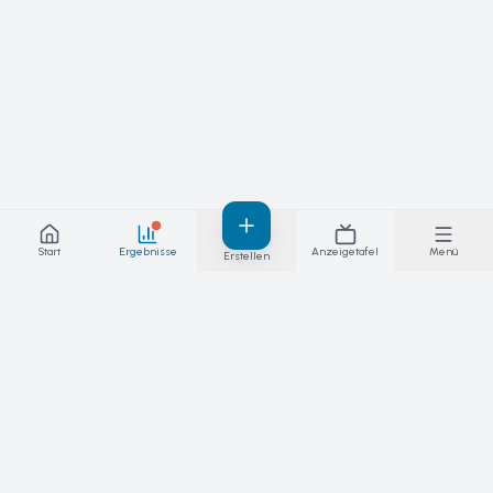
Start
Ergebnisse
Anzeigetafel
Menü
Erstellen
Ergebnisse, hinter denen du stehen
kannst – live. Die Plattform für Wettkämpfe,