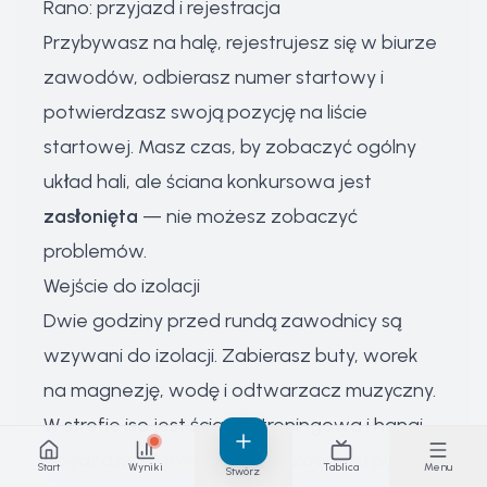
Rano: przyjazd i rejestracja
Przybywasz na halę, rejestrujesz się w biurze
zawodów, odbierasz numer startowy i
potwierdzasz swoją pozycję na liście
startowej. Masz czas, by zobaczyć ogólny
układ hali, ale ściana konkursowa jest
zasłonięta
— nie możesz zobaczyć
problemów.
Wejście do izolacji
Dwie godziny przed rundą zawodnicy są
wzywani do izolacji. Zabierasz buty, worek
na magnezję, wodę i odtwarzacz muzyczny.
W strefie iso jest ścianka treningowa i hangi.
Spędzasz 90 minut na rozgrzewaniu palców,
Start
Wyniki
Tablica
Menu
Stwórz