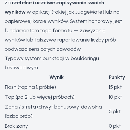
za
rzetelne i uczciwe zapisywanie swoich
wyników
w aplikacji (takiej jak JudgeMate) lub na
papierowej karcie wyników. System honorowy jest
fundamentem tego formatu — zawyżanie
wyników lub fałszywe raportowanie liczby prób
podważa sens całych zawodów.
Typowy system punktacji w boulderingu
festiwalowym
Wynik
Punkty
Flash (top na 1. próbie)
15 pkt
Top (po 2 lub więcej próbach)
10 pkt
Zona / strefa (chwyt bonusowy, dowolna
5 pkt
liczba prób)
Brak zony
0 pkt