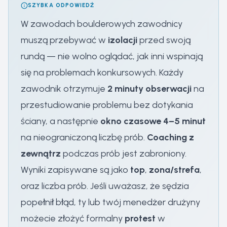
SZYBKA ODPOWIEDŹ
W zawodach boulderowych zawodnicy
muszą przebywać w
izolacji
przed swoją
rundą — nie wolno oglądać, jak inni wspinają
się na problemach konkursowych. Każdy
zawodnik otrzymuje
2 minuty obserwacji
na
przestudiowanie problemu bez dotykania
ściany, a następnie
okno czasowe 4–5 minut
na nieograniczoną liczbę prób.
Coaching z
zewnątrz
podczas prób jest zabroniony.
Wyniki zapisywane są jako
top
,
zona/strefa
,
oraz liczba prób. Jeśli uważasz, że sędzia
popełnił błąd, ty lub twój menedżer drużyny
możecie złożyć formalny
protest
w