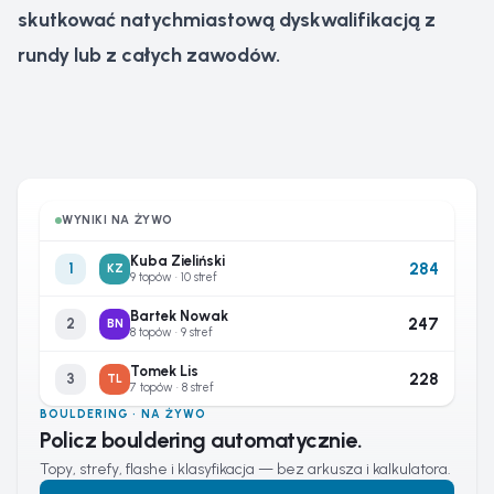
skutkować natychmiastową dyskwalifikacją z
rundy lub z całych zawodów.
WYNIKI NA ŻYWO
Kuba Zieliński
284
1
KZ
9 topów · 10 stref
Bartek Nowak
247
2
BN
8 topów · 9 stref
Tomek Lis
228
3
TL
7 topów · 8 stref
BOULDERING · NA ŻYWO
Policz bouldering automatycznie.
Topy, strefy, flashe i klasyfikacja — bez arkusza i kalkulatora.