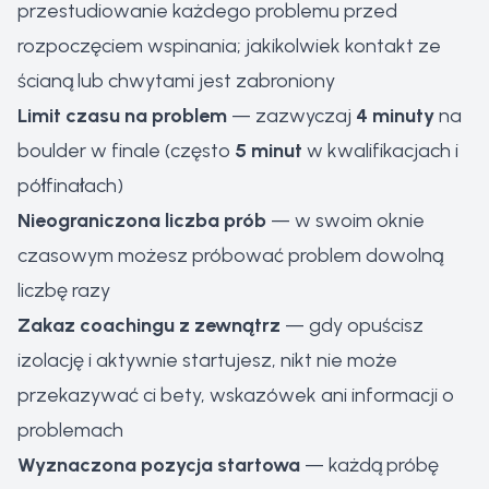
przestudiowanie każdego problemu przed
rozpoczęciem wspinania; jakikolwiek kontakt ze
ścianą lub chwytami jest zabroniony
Limit czasu na problem
— zazwyczaj
4 minuty
na
boulder w finale (często
5 minut
w kwalifikacjach i
półfinałach)
Nieograniczona liczba prób
— w swoim oknie
czasowym możesz próbować problem dowolną
liczbę razy
Zakaz coachingu z zewnątrz
— gdy opuścisz
izolację i aktywnie startujesz, nikt nie może
przekazywać ci bety, wskazówek ani informacji o
problemach
Wyznaczona pozycja startowa
— każdą próbę