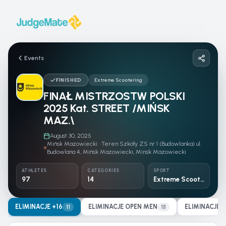
Skip to content
Events
FINISHED
Extreme Scootering
FINAŁ MISTRZOSTW POLSKI
2025 Kat. STREET /MIŃSK
MAZ.\
August 30, 2025
Mińsk Mazowiecki · Teren Szkoły ZS nr 1 (Budowlanka) ul.
Budowlana 4, Mińsk Mazowiecki, Minsk Mazowiecki
ATHLETES
CATEGORIES
SPORT
97
14
Extreme Scootering
ELIMINACJE +16
ELIMINACJE OPEN MEN
ELIMINACJE
11
15