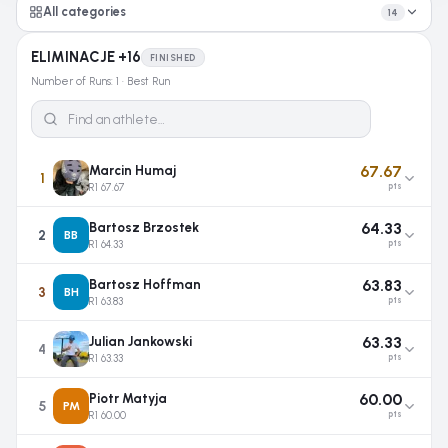
All categories
14
ELIMINACJE +16
FINISHED
Number of Runs: 1 · Best Run
67.67
Marcin Humaj
1
R1 67.67
pts
64.33
Bartosz Brzostek
2
BB
R1 64.33
pts
63.83
Bartosz Hoffman
3
BH
R1 63.83
pts
63.33
Julian Jankowski
4
R1 63.33
pts
60.00
Piotr Matyja
5
PM
R1 60.00
pts