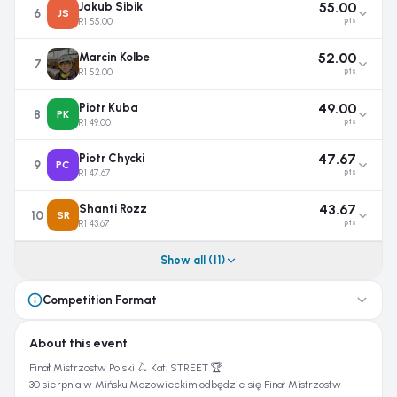
55.00
Jakub Sibik
6
JS
R1 55.00
pts
52.00
Marcin Kolbe
7
R1 52.00
pts
49.00
Piotr Kuba
8
PK
R1 49.00
pts
47.67
Piotr Chycki
9
PC
R1 47.67
pts
43.67
Shanti Rozz
10
SR
R1 43.67
pts
Show all (11)
Competition Format
About this event
Finał Mistrzostw Polski 🛴 Kat. STREET 🏆

30 sierpnia w Mińsku Mazowieckim odbędzie się Finał Mistrzostw 