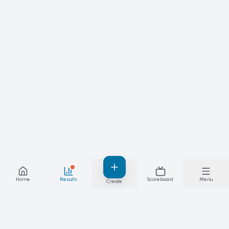
przechodzimy do kolejnego heat'u.

📢 Ważna informacja!

Każdy uczestnik musi posiadać ważną licencję zawodniczą dostępną 
tutaj:

https://pzsw.org/licencje-pzsw/...

Link do regulaminu, punktacji, kryteriów oceniania⬇️

https://pzsw.org/.../Komisja-Techniczna-Scooteringu.pdf.pdf

Zgoda rodziców na udział zawodnika w zawodach na wydarzeniu 
facebook. 

https://www.facebook.com/events/1283038989859382?locale=pl_PL
Home
Results
Scoreboard
Menu
Create