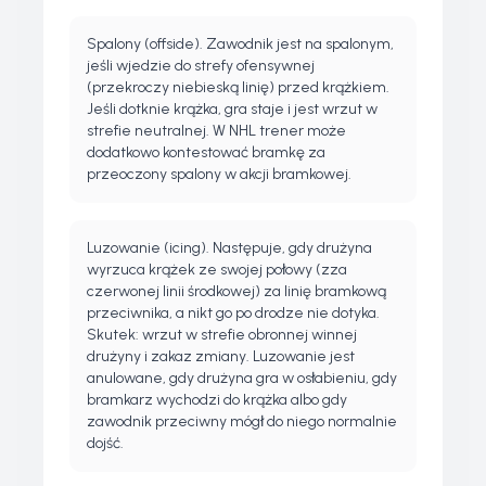
Spalony (offside). Zawodnik jest na spalonym,
jeśli wjedzie do strefy ofensywnej
(przekroczy niebieską linię) przed krążkiem.
Jeśli dotknie krążka, gra staje i jest wrzut w
strefie neutralnej. W NHL trener może
dodatkowo kontestować bramkę za
przeoczony spalony w akcji bramkowej.
Luzowanie (icing). Następuje, gdy drużyna
wyrzuca krążek ze swojej połowy (zza
czerwonej linii środkowej) za linię bramkową
przeciwnika, a nikt go po drodze nie dotyka.
Skutek: wrzut w strefie obronnej winnej
drużyny i zakaz zmiany. Luzowanie jest
anulowane, gdy drużyna gra w osłabieniu, gdy
bramkarz wychodzi do krążka albo gdy
zawodnik przeciwny mógł do niego normalnie
dojść.