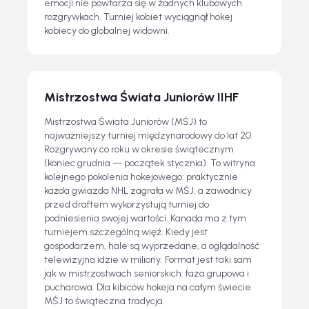
emocji nie powtarza się w żadnych klubowych
rozgrywkach. Turniej kobiet wyciągnął hokej
kobiecy do globalnej widowni.
Mistrzostwa Świata Juniorów IIHF
Mistrzostwa Świata Juniorów (MŚJ) to
najważniejszy turniej międzynarodowy do lat 20.
Rozgrywany co roku w okresie świątecznym
(koniec grudnia — początek stycznia). To witryna
kolejnego pokolenia hokejowego: praktycznie
każda gwiazda NHL zagrała w MŚJ, a zawodnicy
przed draftem wykorzystują turniej do
podniesienia swojej wartości. Kanada ma z tym
turniejem szczególną więź. Kiedy jest
gospodarzem, hale są wyprzedane, a oglądalność
telewizyjna idzie w miliony. Format jest taki sam
jak w mistrzostwach seniorskich: faza grupowa i
pucharowa. Dla kibiców hokeja na całym świecie
MŚJ to świąteczna tradycja.