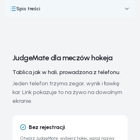
Spis treści
JudgeMate dla meczów hokeja
Formaty rozgrywek, sędziowanie i przepisy hokeja na
lodzie
Tablica jak w hali, na każdym lodowisku
JudgeMate dla meczów hokeja
Największe rozgrywki hokejowe na świecie
Tablica jak w hali, prowadzona z telefonu
Największe postacie w historii hokeja na lodzie
Jeden telefon trzyma zegar, wynik i ławkę
Podstawowy sprzęt hokejowy
kar. Link pokazuje to na żywo na dowolnym
Trendy i kierunki rozwoju hokeja na lodzie
ekranie.
Historia i ewolucja hokeja na lodzie
Powiązane przewodniki
Bez rejestracji
Najczęściej zadawane pytania o hokej na lodzie i tablicę
JudgeMate
Otwórz JudgeMate, wybierz hokej, wpisz nazwy