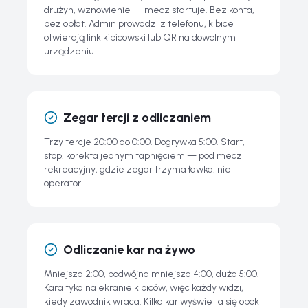
drużyn, wznowienie — mecz startuje. Bez konta,
bez opłat. Admin prowadzi z telefonu, kibice
otwierają link kibicowski lub QR na dowolnym
urządzeniu.
Zegar tercji z odliczaniem
Trzy tercje 20:00 do 0:00. Dogrywka 5:00. Start,
stop, korekta jednym tapnięciem — pod mecz
rekreacyjny, gdzie zegar trzyma ławka, nie
operator.
Odliczanie kar na żywo
Mniejsza 2:00, podwójna mniejsza 4:00, duża 5:00.
Kara tyka na ekranie kibiców, więc każdy widzi,
kiedy zawodnik wraca. Kilka kar wyświetla się obok