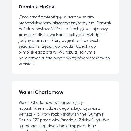
Dominik Hašek
„Dominator" zmienił grę w bramce swoim
nieortodoksyjnym, akrobatycznym stylem. Dominik
Hašek zdobył sześć Vezina Trophy jako najlepszy
bramkarz NHL i dwa Hart Trophy jako MVP ligi —
jedyny bramkarz, który wygrał Hart w dwóch
sezonach z rzędu. Poprowadził Czechy do
olimpijskiego złota w 1998 roku, z jednym z
najlepszych turniejowych występów bramkarskich
w historii.
Waleri Charłamow
Waleri Charłamow był najjaśniejszym
napastnikiem radzieckiego hokeja. Łyżwiarz i
wirtuoz kija, który rozbłysnął w słynnej Summit
Series 1972 przeciwko Kanadzie. Zdobył 11 tytułów
ligi radzieckiej i dwa złota olimpijskie. Jego