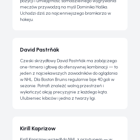
pozycji i umiejętność samodzielnego wygrywania
meczów przywodzą na myśl Dominika Haška.
Uchodzi dziś za najcenniejszego bramkarza w
hokeju.
David Pastrňák
Czeski skrzydłowy David Pastrňák ma zabójczego
one-timera i głowę do ofensywnej kombinacji — to
jeden z najciekawszych zawodników do oglądania
w NHL. Dla Boston Bruins regularnie bije 40 goli w
sezonie. Potrafi znaleźć wolną przestrzeń i
wykończyć akcję precyzyjnie z każdego kąta.
Ulubieniec kibiców i jedna z twarzy ligi.
Kirill Kaprizow
Kirill Kaprizow wszedł do NHL z przytupem — w