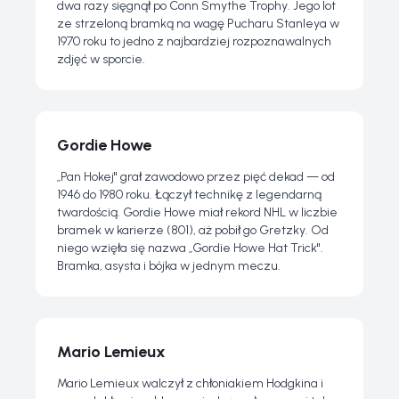
dwa razy sięgnął po Conn Smythe Trophy. Jego lot
ze strzeloną bramką na wagę Pucharu Stanleya w
1970 roku to jedno z najbardziej rozpoznawalnych
zdjęć w sporcie.
Gordie Howe
„Pan Hokej" grał zawodowo przez pięć dekad — od
1946 do 1980 roku. Łączył technikę z legendarną
twardością. Gordie Howe miał rekord NHL w liczbie
bramek w karierze (801), aż pobił go Gretzky. Od
niego wzięła się nazwa „Gordie Howe Hat Trick".
Bramka, asysta i bójka w jednym meczu.
Mario Lemieux
Mario Lemieux walczył z chłoniakiem Hodgkina i