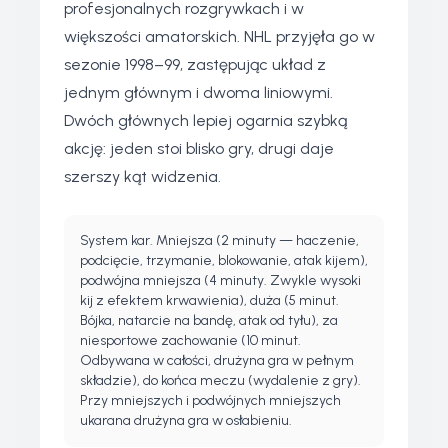
profesjonalnych rozgrywkach i w
większości amatorskich. NHL przyjęła go w
sezonie 1998–99, zastępując układ z
jednym głównym i dwoma liniowymi.
Dwóch głównych lepiej ogarnia szybką
akcję: jeden stoi blisko gry, drugi daje
szerszy kąt widzenia.
System kar. Mniejsza (2 minuty — haczenie,
podcięcie, trzymanie, blokowanie, atak kijem),
podwójna mniejsza (4 minuty. Zwykle wysoki
kij z efektem krwawienia), duża (5 minut.
Bójka, natarcie na bandę, atak od tyłu), za
niesportowe zachowanie (10 minut.
Odbywana w całości, drużyna gra w pełnym
składzie), do końca meczu (wydalenie z gry).
Przy mniejszych i podwójnych mniejszych
ukarana drużyna gra w osłabieniu.