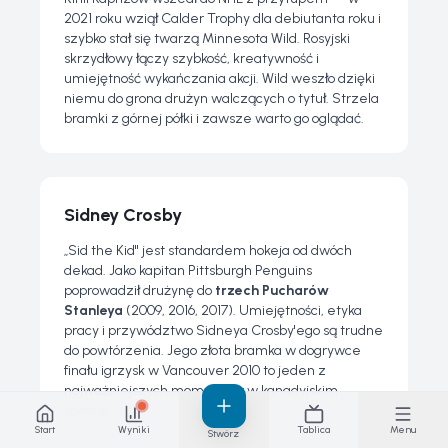
2021 roku wziął Calder Trophy dla debiutanta roku i
szybko stał się twarzą Minnesota Wild. Rosyjski
skrzydłowy łączy szybkość, kreatywność i
umiejętność wykańczania akcji. Wild weszło dzięki
niemu do grona drużyn walczących o tytuł. Strzela
bramki z górnej półki i zawsze warto go oglądać.
Sidney Crosby
„Sid the Kid" jest standardem hokeja od dwóch
dekad. Jako kapitan Pittsburgh Penguins
poprowadził drużynę do
trzech Pucharów
Stanleya
(2009, 2016, 2017). Umiejętności, etyka
pracy i przywództwo Sidneya Crosby'ego są trudne
do powtórzenia. Jego złota bramka w dogrywce
finału igrzysk w Vancouver 2010 to jeden z
najważniejszych momentów w kanadyjskim
sporcie.
Start
Wyniki
Tablica
Menu
Stwórz