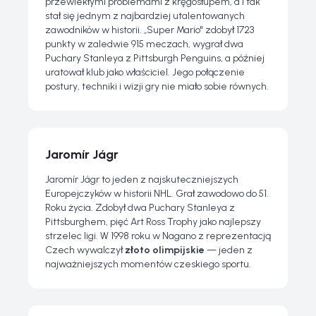
przewlekłymi problemami z kręgosłupem, a i tak
stał się jednym z najbardziej utalentowanych
zawodników w historii. „Super Mario" zdobył 1723
punkty w zaledwie 915 meczach, wygrał dwa
Puchary Stanleya z Pittsburgh Penguins, a później
uratował klub jako właściciel. Jego połączenie
postury, techniki i wizji gry nie miało sobie równych.
Jaromír Jágr
Jaromír Jágr to jeden z najskuteczniejszych
Europejczyków w historii NHL. Grał zawodowo do 51.
Roku życia. Zdobył dwa Puchary Stanleya z
Pittsburghem, pięć Art Ross Trophy jako najlepszy
strzelec ligi. W 1998 roku w Nagano z reprezentacją
Czech wywalczył
złoto olimpijskie
— jeden z
najważniejszych momentów czeskiego sportu.