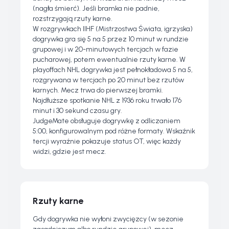
(nagła śmierć). Jeśli bramka nie padnie,
rozstrzygają rzuty karne.
W rozgrywkach IIHF (Mistrzostwa Świata, igrzyska)
dogrywka gra się 5 na 5 przez 10 minut w rundzie
grupowej i w 20-minutowych tercjach w fazie
pucharowej, potem ewentualnie rzuty karne. W
playoffach NHL dogrywka jest pełnokładowa 5 na 5,
rozgrywana w tercjach po 20 minut bez rzutów
karnych. Mecz trwa do pierwszej bramki.
Najdłuższe spotkanie NHL z 1936 roku trwało 176
minut i 30 sekund czasu gry.
JudgeMate obsługuje dogrywkę z odliczaniem
5:00, konfigurowalnym pod różne formaty. Wskaźnik
tercji wyraźnie pokazuje status OT, więc każdy
widzi, gdzie jest mecz.
Rzuty karne
Gdy dogrywka nie wyłoni zwycięzcy (w sezonie