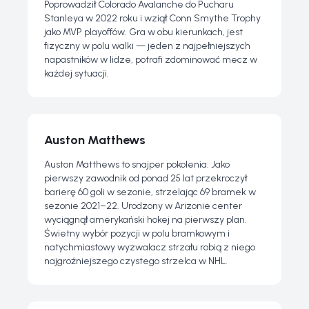
Poprowadził Colorado Avalanche do Pucharu
Stanleya w 2022 roku i wziął Conn Smythe Trophy
jako MVP playoffów. Gra w obu kierunkach, jest
fizyczny w polu walki — jeden z najpełniejszych
napastników w lidze, potrafi zdominować mecz w
każdej sytuacji.
Auston Matthews
Auston Matthews to snajper pokolenia. Jako
pierwszy zawodnik od ponad 25 lat przekroczył
barierę 60 goli w sezonie, strzelając 69 bramek w
sezonie 2021–22. Urodzony w Arizonie center
wyciągnął amerykański hokej na pierwszy plan.
Świetny wybór pozycji w polu bramkowym i
natychmiastowy wyzwalacz strzału robią z niego
najgroźniejszego czystego strzelca w NHL.