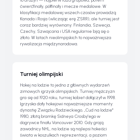
16 drużyn — najpierw faza grupowa, potem
ćwierćfinały, półfinały i mecze medalowe. W
klasyfikacji medalowej wszech czasów prowadzą
Kanada i Rosja (wliczając erę ZSRR), ale turniej jest
coraz bardziej wyrównany: Finlandia, Szwecja,
Czechy, Szwajcaria i USA regularnie biją się o
złoto. W latach nieolimpijskich to najważniejsza
rywalizacja międzynarodowa.
Turniej olimpijski
Hokej na lodzie to jedno z głównych wydarzeń
zimowych igrzysk olimpijskich. Turniej mężczyzn
gra się od 1920 roku, turniej kobiet dołączył w 1998.
Igrzyska dały hokejowi najważniejsze momenty:
dynastię Związku Radzieckiego, „Cud na lodzie"
1980, złotą bramkę Sidneya Crosby'ego w
dogrywce finału Vancouver 2010. Gdy grają
zawodnicy NHL, na lodzie są najlepsi hokeiści
świata w koszulkach reprezentacji, a poziom