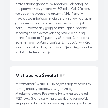
profesjonalnego sportu w Ameryce Północnej, po
raz pierwszy przyznane w 1893 roku. Od 1926 roku
walczą o nie wyłącznie drużyny NHL. Playoffy
trwają dwa miesiące i mają cztery rundy. 16 drużyn
gra w seriach do czterech zwycięstw. To ciężki
hokej — zawodnicy grają na kontuzjach, mecze
schodzą do wielokrotnych dogrywek, a hale są
pełne. Rekord to 24 puchary Montreal Canadiens,
za nimi Toronto Maple Leafs z 13. Tradycja, w której
kapitan unosi puchar, a drużyna pije z niego kolejkę,
zrobiła z trofeum ikonę.
Mistrzostwa Świata IIHF
Mistrzostwa Świata IIHF to najważniejszy coroczny
turniej międzynarodowy. Organizuje je
Międzynarodowa Federacja Hokeja na Lodzie od
1920 roku. Grane są w maju, zwykle w europejskim
kraju-gospodarzu. W najwyższej dywizji rywalizuje