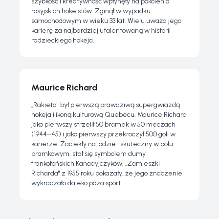
szybkość i kreatywność wpłynęły na pokolenia
rosyjskich hokeistów. Zginął w wypadku
samochodowym w wieku 33 lat. Wielu uważa jego
karierę za najbardziej utalentowaną w historii
radzieckiego hokeja.
Maurice Richard
„Rakieta" był pierwszą prawdziwą supergwiazdą
hokeja i ikoną kulturową Quebecu. Maurice Richard
jako pierwszy strzelił 50 bramek w 50 meczach
(1944–45) i jako pierwszy przekroczył 500 goli w
karierze. Zaciekły na lodzie i skuteczny w polu
bramkowym, stał się symbolem dumy
frankofońskich Kanadyjczyków. „Zamieszki
Richarda" z 1955 roku pokazały, że jego znaczenie
wykraczało daleko poza sport.