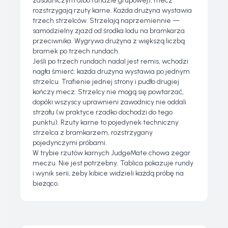
zasadniczym albo rundzie grupowej), mecz
rozstrzygają rzuty karne. Każda drużyna wystawia
trzech strzelców. Strzelają naprzemiennie —
samodzielny zjazd od środka lodu na bramkarza
przeciwnika. Wygrywa drużyna z większą liczbą
bramek po trzech rundach.
Jeśli po trzech rundach nadal jest remis, wchodzi
nagła śmierć: każda drużyna wystawia po jednym
strzelcu. Trafienie jednej strony i pudło drugiej
kończy mecz. Strzelcy nie mogą się powtarzać,
dopóki wszyscy uprawnieni zawodnicy nie oddali
strzału (w praktyce rzadko dochodzi do tego
punktu). Rzuty karne to pojedynek techniczny
strzelca z bramkarzem, rozstrzygany
pojedynczymi próbami.
W trybie rzutów karnych JudgeMate chowa zegar
meczu. Nie jest potrzebny. Tablica pokazuje rundy
i wynik serii, żeby kibice widzieli każdą próbę na
bieżąco.