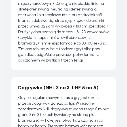
międzynarodowym). Dzielą je niebieskie linie na
strefę ofensywną, neutralną i defensywną, a
czerwona linia środkowa idzie przez środek tafli.
Bramki zdobywa się, strzelając krążek do bramki
przeciwnika (122 cm wysokości × 183 cm szerokości).
Drużyny dopuszczają do meczu 18–20 zawodników
(zwykle 12 napastników, 6–8 obrońców i 2
bramkarzy) i zmieniają formacje co 30–60 sekund.
Zmiany robi się w locie (podczas gry) albo przy
gwizdku. JudgeMate prowadzi pełny format z
odliczaniem wszystkich trzech tercji.
Dogrywka (NHL 3 na 3, IIHF 5 na 5)
Gdy po regulaminowym czasie gry jest remis,
przepisy dogrywki zależą od ligi. W sezonie
zasadniczym NHL dogrywka to jedna tercja 5 minut
grana 3 na 3 (trzech łyżwiarzy na stronę plus
bramkarze) — hokej jest otwarty, z szansami od
bandy do bandy. Pierwsza bramka kończy mecz