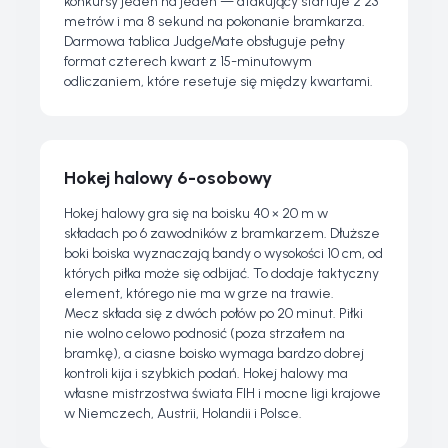
konkursy jeden na jeden — atakujący startuje z 23
metrów i ma 8 sekund na pokonanie bramkarza.
Darmowa tablica JudgeMate obsługuje pełny
format czterech kwart z 15-minutowym
odliczaniem, które resetuje się między kwartami.
Hokej halowy 6-osobowy
Hokej halowy gra się na boisku 40 × 20 m w
składach po 6 zawodników z bramkarzem. Dłuższe
boki boiska wyznaczają bandy o wysokości 10 cm, od
których piłka może się odbijać. To dodaje taktyczny
element, którego nie ma w grze na trawie.
Mecz składa się z dwóch połów po 20 minut. Piłki
nie wolno celowo podnosić (poza strzałem na
bramkę), a ciasne boisko wymaga bardzo dobrej
kontroli kija i szybkich podań. Hokej halowy ma
własne mistrzostwa świata FIH i mocne ligi krajowe
w Niemczech, Austrii, Holandii i Polsce.