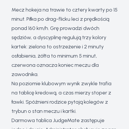
Mecz hokeja na trawie to cztery kwarty po 15
minut. Piłka po drag-flicku leci z prędkością
ponad 160 km/h. Grę prowadzi dwóch
sędziów, a dyscyplinę regulują trzy kolory
kartek: zielona to ostrzeżenie i 2 minuty
osłabienia, żółta to minimum 5 minut,
czerwona oznacza koniec meczu dla
zawodnika.
Na poziomie klubowym wynik zwykle trafia
na tablicę kredową, a czas mierzy stoper z
ławki. Spóźnieni rodzice pytają kolegów z
trybun o stan meczu i kartki.
Darmowa tablica JudgeMate zastępuje