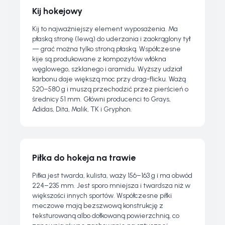
Kij hokejowy
Kij to najważniejszy element wyposażenia. Ma
płaską stronę (lewą) do uderzania i zaokrąglony tył
— grać można tylko stroną płaską. Współczesne
kije są produkowane z kompozytów włókna
węglowego, szklanego i aramidu. Wyższy udział
karbonu daje większą moc przy drag-flicku. Ważą
520–580 g i muszą przechodzić przez pierścień o
średnicy 51 mm. Główni producenci to Grays,
Adidas, Dita, Malik, TK i Gryphon.
Piłka do hokeja na trawie
Piłka jest twarda, kulista, waży 156–163 g i ma obwód
224–235 mm. Jest sporo mniejsza i twardsza niż w
większości innych sportów. Współczesne piłki
meczowe mają bezszwową konstrukcję z
teksturowaną albo dołkowaną powierzchnią, co