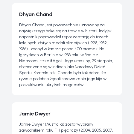
Dhyan Chand
Dhyan Chand jest powszechnie uznawany za
największego hokeistę na trawie w historii. Indyjski
napastnik poprowadził reprezentację do trzech
kolejnych złotych medali olimpijskich (1928, 1932,
1936) i zdobył w kadrze ponad 400 bramek. Na
Igrzyskach w Berlinie w 1936 roku w finale z
Niemcami strzelił 6 goli. Jego urodziny, 29 sierpnia,
obchodzone są w Indiach jako Narodowy Dzień
Sportu. Kontrola piłki Chanda była tak dobra, że
rywale podobno żądali sprawdzenia jego kija w
poszukiwaniu ukrytych magnesów.
Jamie Dwyer
Jamie Dwyer (Australia) został wybrany
zawodnikiem roku FIH pięć razy (2004, 2005, 2007,