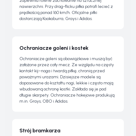
zapewnia równe zachowanie na sztucznej
nawierzchni. Przy drag-flicku piłka potrafi lecieć z
prędkością ponad 160 km/h. Oficjalne piłki
dostarczają Kookaburra, Grays i Adidas.
Ochraniacze goleni i kostek
Ochraniacze goleni są obowiązkowe i muszą być
założone przez cały mecz. Ze względu na częsty
kontakt kij–noga i twardą piłkę, chronią przed
poważnymi urazami. Dzisiejsze modele są
dopasowane do kształtu nogi, lekkie i często mają
wbudowaną ochronę kostki. Zakłada się je pod
długie skarpety. Ochraniacze hokejowe produkują
m.in. Grays, OBO i Adidas.
Strój bramkarza