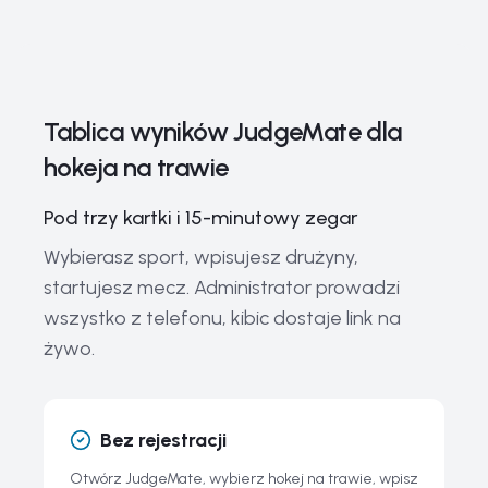
Tablica wyników JudgeMate dla hokeja na trawie
Formaty rozgrywek, sędziowanie i przepisy
Hokej na trawie — szybka gra, szybka tablica
Tablica wyników JudgeMate dla
Największe rozgrywki hokeja na trawie na świecie
hokeja na trawie
Legendy hokeja na trawie — dawniej i dziś
Kluczowy sprzęt do hokeja na trawie
Pod trzy kartki i 15-minutowy zegar
Trendy i przyszłość hokeja na trawie
Wybierasz sport, wpisujesz drużyny,
startujesz mecz. Administrator prowadzi
Historia i ewolucja hokeja na trawie
wszystko z telefonu, kibic dostaje link na
Powiązane przewodniki
żywo.
Najczęstsze pytania o hokej na trawie i JudgeMate
Bez rejestracji
Otwórz JudgeMate, wybierz hokej na trawie, wpisz