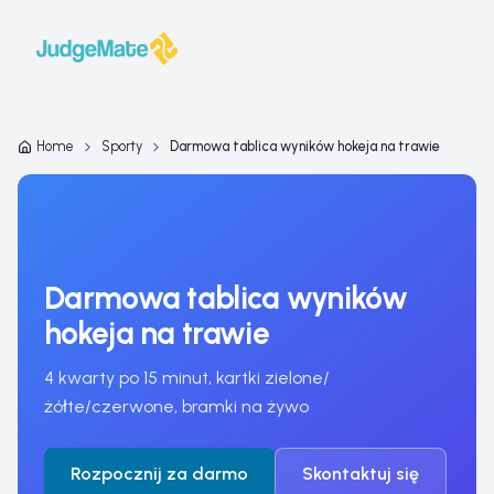
Przejdź do treści
Home
Sporty
Darmowa tablica wyników hokeja na trawie
Darmowa tablica wyników
hokeja na trawie
4 kwarty po 15 minut, kartki zielone/
żółte/czerwone, bramki na żywo
Rozpocznij za darmo
Skontaktuj się