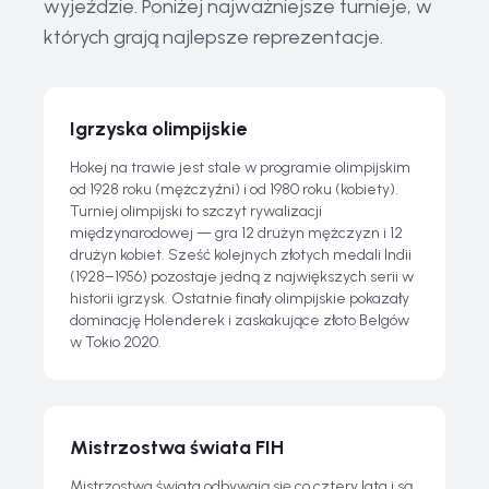
wyjeździe. Poniżej najważniejsze turnieje, w
których grają najlepsze reprezentacje.
Igrzyska olimpijskie
Hokej na trawie jest stale w programie olimpijskim
od 1928 roku (mężczyźni) i od 1980 roku (kobiety).
Turniej olimpijski to szczyt rywalizacji
międzynarodowej — gra 12 drużyn mężczyzn i 12
drużyn kobiet. Sześć kolejnych złotych medali Indii
(1928–1956) pozostaje jedną z największych serii w
historii igrzysk. Ostatnie finały olimpijskie pokazały
dominację Holenderek i zaskakujące złoto Belgów
w Tokio 2020.
Mistrzostwa świata FIH
Mistrzostwa świata odbywają się co cztery lata i są