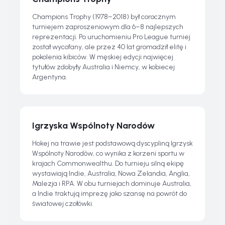
Champions Trophy (1978–2018) był corocznym
turniejem zaproszeniowym dla 6–8 najlepszych
reprezentacji. Po uruchomieniu Pro League turniej
został wycofany, ale przez 40 lat gromadził elitę i
pokolenia kibiców. W męskiej edycji najwięcej
tytułów zdobyły Australia i Niemcy, w kobiecej
Argentyna.
Igrzyska Wspólnoty Narodów
Hokej na trawie jest podstawową dyscypliną Igrzysk
Wspólnoty Narodów, co wynika z korzeni sportu w
krajach Commonwealthu. Do turnieju silną ekipę
wystawiają Indie, Australia, Nowa Zelandia, Anglia,
Malezja i RPA. W obu turniejach dominuje Australia,
a Indie traktują imprezę jako szansę na powrót do
światowej czołówki.