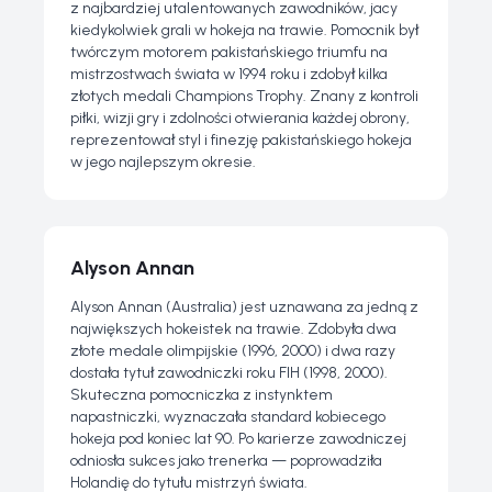
z najbardziej utalentowanych zawodników, jacy
kiedykolwiek grali w hokeja na trawie. Pomocnik był
twórczym motorem pakistańskiego triumfu na
mistrzostwach świata w 1994 roku i zdobył kilka
złotych medali Champions Trophy. Znany z kontroli
piłki, wizji gry i zdolności otwierania każdej obrony,
reprezentował styl i finezję pakistańskiego hokeja
w jego najlepszym okresie.
Alyson Annan
Alyson Annan (Australia) jest uznawana za jedną z
największych hokeistek na trawie. Zdobyła dwa
złote medale olimpijskie (1996, 2000) i dwa razy
dostała tytuł zawodniczki roku FIH (1998, 2000).
Skuteczna pomocniczka z instynktem
napastniczki, wyznaczała standard kobiecego
hokeja pod koniec lat 90. Po karierze zawodniczej
odniosła sukces jako trenerka — poprowadziła
Holandię do tytułu mistrzyń świata.