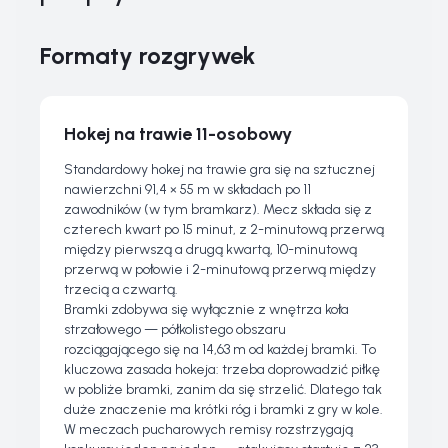
Formaty rozgrywek
Hokej na trawie 11-osobowy
Standardowy hokej na trawie gra się na sztucznej
nawierzchni 91,4 × 55 m w składach po 11
zawodników (w tym bramkarz). Mecz składa się z
czterech kwart po 15 minut, z 2-minutową przerwą
między pierwszą a drugą kwartą, 10-minutową
przerwą w połowie i 2-minutową przerwą między
trzecią a czwartą.
Bramki zdobywa się wyłącznie z wnętrza koła
strzałowego — półkolistego obszaru
rozciągającego się na 14,63 m od każdej bramki. To
kluczowa zasada hokeja: trzeba doprowadzić piłkę
w pobliże bramki, zanim da się strzelić. Dlatego tak
duże znaczenie ma krótki róg i bramki z gry w kole.
W meczach pucharowych remisy rozstrzygają