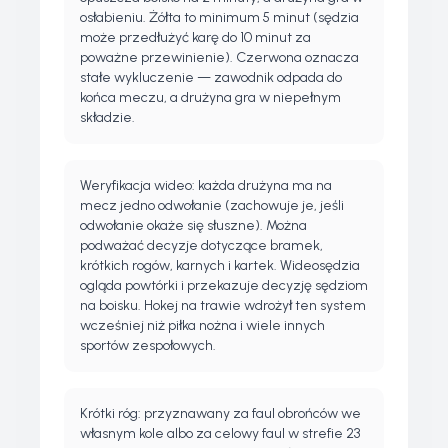
osłabieniu. Żółta to minimum 5 minut (sędzia
może przedłużyć karę do 10 minut za
poważne przewinienie). Czerwona oznacza
stałe wykluczenie — zawodnik odpada do
końca meczu, a drużyna gra w niepełnym
składzie.
Weryfikacja wideo: każda drużyna ma na
mecz jedno odwołanie (zachowuje je, jeśli
odwołanie okaże się słuszne). Można
podważać decyzje dotyczące bramek,
krótkich rogów, karnych i kartek. Wideosędzia
ogląda powtórki i przekazuje decyzję sędziom
na boisku. Hokej na trawie wdrożył ten system
wcześniej niż piłka nożna i wiele innych
sportów zespołowych.
Krótki róg: przyznawany za faul obrońców we
własnym kole albo za celowy faul w strefie 23