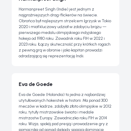
Harmanpreet Singh (Indie) jest jednym z
najgroźniejszych drag-flickerów na świecie.
Obrońca był najlepszym strzelcem Igrzysk w Tokio
2020 i miał kluczowy udział w zdobyciu brązu —
pierwszego medalu olimpijskiego indyjskiego
hokeja od 1980 roku. Zawodnik roku FIH w 2022 i
2023 roku. Łączy skuteczność przy krótkich rogach
z pewną grą w obronie i jako kapitan prowadzi
odradzającą się reprezentację Indii.
Eva de Goede
Eva de Goede (Holandia) to jedna z najbardziej
utytułowanych hokeistek w historii. Ma ponad 300
meczów w kadrze, zdobyła złoto olimpijskie w 2012
roku, tytuły mistrzowskie świata i medale
mistrzostw Europy. Zawodniczka roku FIH w 2014
roku. Wizja, spokój pod presją i prowadzenie gry z
pomocnika od ponad dekady spajają dominację