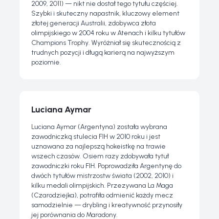
2009, 2011) — nikt nie dostał tego tytułu częściej.
Szybki i skuteczny napastnik, kluczowy element
złotej generacji Australii, zdobywca złota
olimpijskiego w 2004 roku w Atenach i kilku tytułów
Champions Trophy. Wyróżniał się skutecznością z
trudnych pozycji i długą karierą na najwyższym
poziomie.
Luciana Aymar
Luciana Aymar (Argentyna) została wybrana
zawodniczką stulecia FIH w 2010 roku i jest
uznawana za najlepszą hokeistkę na trawie
wszech czasów. Osiem razy zdobywała tytuł
zawodniczki roku FIH. Poprowadziła Argentynę do
dwóch tytułów mistrzostw świata (2002, 2010) i
kilku medali olimpijskich. Przezywana La Maga
(Czarodziejka), potrafiła odmienić każdy mecz
samodzielnie — drybling i kreatywność przynosiły
jej porównania do Maradony.