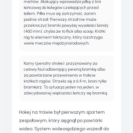
metrów. Atakujący wprowadza piłkę z linii
końcowej do kolegów czekających przed
kołem. Piłka musi się zatrzymać, zanim
padnie strzał. Pierwszy strzał nie może
przekroczyć bramki powyżej wysokości bandy
(460 mm), chyba że to flick albo scoop. Krótki
róg to element taktyczny, który rozstrzyga
wiele meczów międzynarodowych.
Karny (penalty stroke): przyznawany za
celowy faul odbierający pewną bramkę albo
za powtarzane przewinienia w trakcie
krótkich rogów. Strzela się z 6,4 m, broni tylko
bramkarz. To sytuacja jeden na jeden, w
zdecydowanej większości kończy się bramką.
Hokej na trawie był pierwszym sportem
zespołowym, który sięgnął po powtórki
wideo. System wideosędziego wszedł do