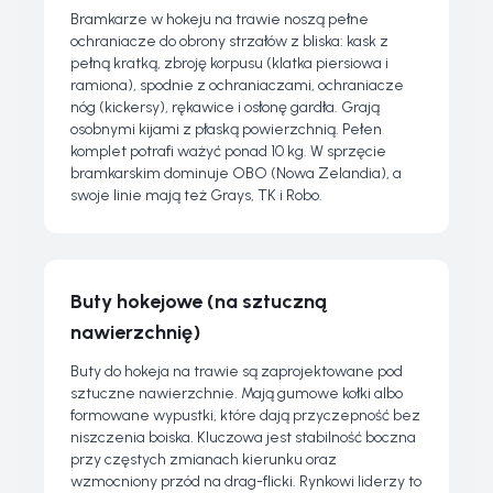
Bramkarze w hokeju na trawie noszą pełne
ochraniacze do obrony strzałów z bliska: kask z
pełną kratką, zbroję korpusu (klatka piersiowa i
ramiona), spodnie z ochraniaczami, ochraniacze
nóg (kickersy), rękawice i osłonę gardła. Grają
osobnymi kijami z płaską powierzchnią. Pełen
komplet potrafi ważyć ponad 10 kg. W sprzęcie
bramkarskim dominuje OBO (Nowa Zelandia), a
swoje linie mają też Grays, TK i Robo.
Buty hokejowe (na sztuczną
nawierzchnię)
Buty do hokeja na trawie są zaprojektowane pod
sztuczne nawierzchnie. Mają gumowe kołki albo
formowane wypustki, które dają przyczepność bez
niszczenia boiska. Kluczowa jest stabilność boczna
przy częstych zmianach kierunku oraz
wzmocniony przód na drag-flicki. Rynkowi liderzy to