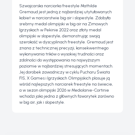
Szwajcarska narciarka freestyle Mathilde
Gremaud jest jedną z najbardziej utytułowanych
kobiet w narciarstwie big air i slopestyle. Zdobyła
srebrny medal olimpijski w big air na Zimowych
Igrzyskach w Pekinie 2022 oraz złoty medal
olimpijski w slopestyle, demonstrując swoją
szerokość w dyscyplinach freestyle. Gremaud jest
znana z technicznej precyzji, konsekwentnego
wykonywania trików o wysokiej trudności oraz
zdolności do występowania na najwyższym
poziomie w najbardziej stresujących momentach.
Jej dorobek zawodniczy w cyklu Pucharu Świata
FIS, X Games i Igrzyskach Olimpijskich plasuje ją
wśród najlepszych narciarek freestyle na świecie,
a w sezon olimpijski 2026 w Mediolanie-Cortinie
wchodzi jako jedna z głównych faworytek zarówno
w big air, jak i slopestyle.