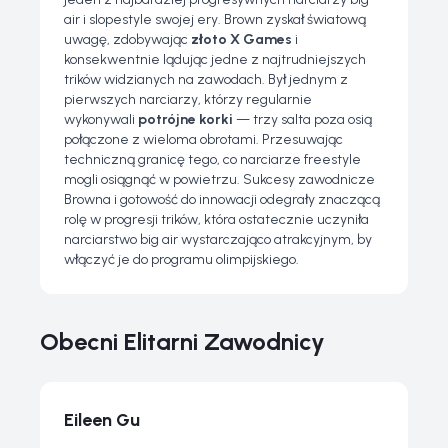
air i slopestyle swojej ery. Brown zyskał światową
uwagę, zdobywając
złoto X Games
i
konsekwentnie lądując jedne z najtrudniejszych
trików widzianych na zawodach. Był jednym z
pierwszych narciarzy, którzy regularnie
wykonywali
potrójne korki
— trzy salta poza osią
połączone z wieloma obrotami. Przesuwając
techniczną granicę tego, co narciarze freestyle
mogli osiągnąć w powietrzu. Sukcesy zawodnicze
Browna i gotowość do innowacji odegrały znaczącą
rolę w progresji trików, która ostatecznie uczyniła
narciarstwo big air wystarczająco atrakcyjnym, by
włączyć je do programu olimpijskiego.
Obecni Elitarni Zawodnicy
Eileen Gu