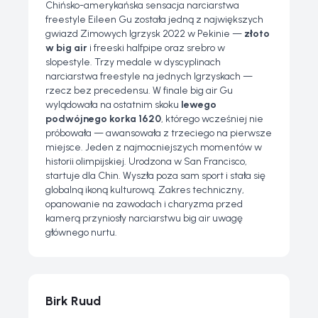
Chińsko-amerykańska sensacja narciarstwa
freestyle Eileen Gu została jedną z największych
gwiazd Zimowych Igrzysk 2022 w Pekinie —
złoto
w big air
i freeski halfpipe oraz srebro w
slopestyle. Trzy medale w dyscyplinach
narciarstwa freestyle na jednych Igrzyskach —
rzecz bez precedensu. W finale big air Gu
wylądowała na ostatnim skoku
lewego
podwójnego korka 1620
, którego wcześniej nie
próbowała — awansowała z trzeciego na pierwsze
miejsce. Jeden z najmocniejszych momentów w
historii olimpijskiej. Urodzona w San Francisco,
startuje dla Chin. Wyszła poza sam sport i stała się
globalną ikoną kulturową. Zakres techniczny,
opanowanie na zawodach i charyzma przed
kamerą przyniosły narciarstwu big air uwagę
głównego nurtu.
Birk Ruud