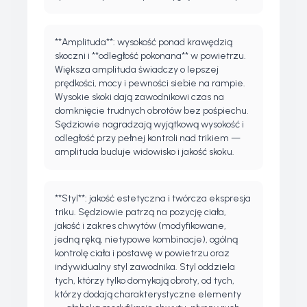
**Amplituda**: wysokość ponad krawędzią
skoczni i **odległość pokonana** w powietrzu.
Większa amplituda świadczy o lepszej
prędkości, mocy i pewności siebie na rampie.
Wysokie skoki dają zawodnikowi czas na
domknięcie trudnych obrotów bez pośpiechu.
Sędziowie nagradzają wyjątkową wysokość i
odległość przy pełnej kontroli nad trikiem —
amplituda buduje widowisko i jakość skoku.
**Styl**: jakość estetyczna i twórcza ekspresja
triku. Sędziowie patrzą na pozycję ciała,
jakość i zakres chwytów (modyfikowane,
jedną ręką, nietypowe kombinacje), ogólną
kontrolę ciała i postawę w powietrzu oraz
indywidualny styl zawodnika. Styl oddziela
tych, którzy tylko domykają obroty, od tych,
którzy dodają charakterystyczne elementy