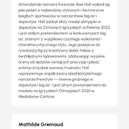
Amerykański narciarz freestyle Alex Hall wyłonił się
jako jeden z najbardziej stylowych i technicznie
biegłych sportowców w narciarstwie big air i
slopestyle. Hall zdobył złoty medal olimpijski w
slopestyle na Zimowych Igrzyskach w Pekinie 2022
i jest stałym pretendentem w konkurencjach big
air, znanym z wyjątkowo czystego wykonania i
charakterystycznego stylu. Jego podejście do
rywalizacji łączy kreatywny dobór trików z
bezbłędnymi lądowaniami, zdobywając wysokie
oceny od sędziów ceniących precyzję i jakość
estetyczną obok surowej trudności. Hall
reprezentuje współczesny ideał kompletnego
narciarza freestyle — równie groźnego w
slopestyle i big air. I jest silnym pretendentem do
medalu na Igrzyskach Olimpijskich 2026 w
Mediolanie-Cortinie.
Mathilde Gremaud