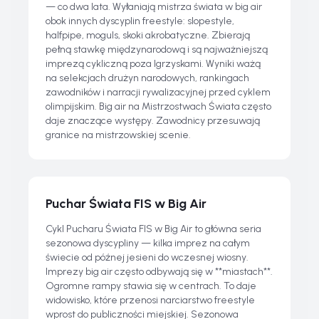
— co dwa lata. Wyłaniają mistrza świata w big air
obok innych dyscyplin freestyle: slopestyle,
halfpipe, moguls, skoki akrobatyczne. Zbierają
pełną stawkę międzynarodową i są najważniejszą
imprezą cykliczną poza Igrzyskami. Wyniki ważą
na selekcjach drużyn narodowych, rankingach
zawodników i narracji rywalizacyjnej przed cyklem
olimpijskim. Big air na Mistrzostwach Świata często
daje znaczące występy. Zawodnicy przesuwają
granice na mistrzowskiej scenie.
Puchar Świata FIS w Big Air
Cykl Pucharu Świata FIS w Big Air to główna seria
sezonowa dyscypliny — kilka imprez na całym
świecie od późnej jesieni do wczesnej wiosny.
Imprezy big air często odbywają się w **miastach**.
Ogromne rampy stawia się w centrach. To daje
widowisko, które przenosi narciarstwo freestyle
wprost do publiczności miejskiej. Sezonowa