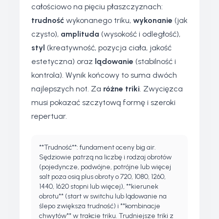
całościowo na pięciu płaszczyznach:
trudność
wykonanego triku,
wykonanie
(jak
czysto),
amplituda
(wysokość i odległość),
styl
(kreatywność, pozycja ciała, jakość
estetyczna) oraz
lądowanie
(stabilność i
kontrola). Wynik końcowy to suma dwóch
najlepszych not. Za
różne triki
. Zwycięzca
musi pokazać szczytową formę i szeroki
repertuar.
**Trudność**: fundament oceny big air.
Sędziowie patrzą na liczbę i rodzaj obrotów
(pojedyncze, podwójne, potrójne lub więcej
salt poza osią plus obroty o 720, 1080, 1260,
1440, 1620 stopni lub więcej), **kierunek
obrotu** (start w switchu lub lądowanie na
ślepo zwiększa trudność) i **kombinacje
chwytów** w trakcie triku. Trudniejsze triki z