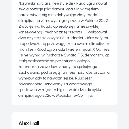
Norweski narciarz freestyle Birk Ruud ugruntował
swoją pozycję jako dominująca siła w męskim
narciarstwie big air, zdobywając złoty medal
olimpijski na Zimowych Igrzyskach w Pekinie 2022.
Zwycięstwo Ruuda opierało się na niezwykłej
konsekwencji i technicznej precyzji — wylądował
dwa czyste triki o wysokiej trudności, które dały mu
niepodważalną przewagę. Poza swoim olimpijskim
triumfem Ruud zgromadził wiele medali X Games
i silne wyniki w Pucharze Świata FIS, demonstrując
stałą doskonałość na przestrzeni całego
kalendarza zawodów. Znany ze spokojnego
zachowania pod presją i umiejętności dostarczania
wyników, gdy to najważniejsze, Ruud jest
powszechnie uznawany za wzorcowego
sportowca w męskim big air w drodze do cyklu
olimpijskiego 2026 w Mediolanie-Cortinie.
Alex Hall