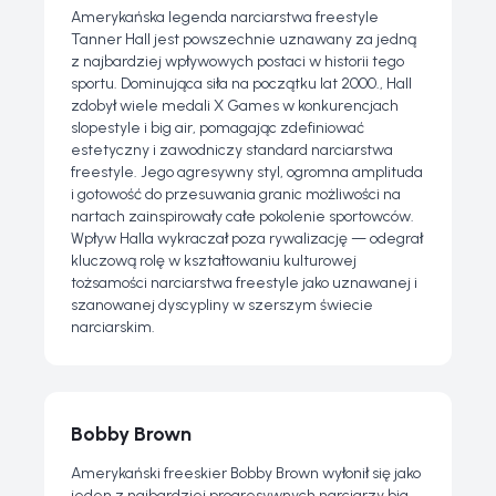
Amerykańska legenda narciarstwa freestyle
Tanner Hall jest powszechnie uznawany za jedną
z najbardziej wpływowych postaci w historii tego
sportu. Dominująca siła na początku lat 2000., Hall
zdobył wiele medali X Games w konkurencjach
slopestyle i big air, pomagając zdefiniować
estetyczny i zawodniczy standard narciarstwa
freestyle. Jego agresywny styl, ogromna amplituda
i gotowość do przesuwania granic możliwości na
nartach zainspirowały całe pokolenie sportowców.
Wpływ Halla wykraczał poza rywalizację — odegrał
kluczową rolę w kształtowaniu kulturowej
tożsamości narciarstwa freestyle jako uznawanej i
szanowanej dyscypliny w szerszym świecie
narciarskim.
Bobby Brown
Amerykański freeskier Bobby Brown wyłonił się jako
jeden z najbardziej progresywnych narciarzy big