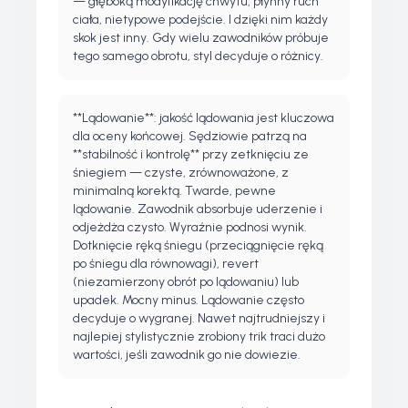
— głęboką modyfikację chwytu, płynny ruch
ciała, nietypowe podejście. I dzięki nim każdy
skok jest inny. Gdy wielu zawodników próbuje
tego samego obrotu, styl decyduje o różnicy.
**Lądowanie**: jakość lądowania jest kluczowa
dla oceny końcowej. Sędziowie patrzą na
**stabilność i kontrolę** przy zetknięciu ze
śniegiem — czyste, zrównoważone, z
minimalną korektą. Twarde, pewne
lądowanie. Zawodnik absorbuje uderzenie i
odjeżdża czysto. Wyraźnie podnosi wynik.
Dotknięcie ręką śniegu (przeciągnięcie ręką
po śniegu dla równowagi), revert
(niezamierzony obrót po lądowaniu) lub
upadek. Mocny minus. Lądowanie często
decyduje o wygranej. Nawet najtrudniejszy i
najlepiej stylistycznie zrobiony trik traci dużo
wartości, jeśli zawodnik go nie dowiezie.