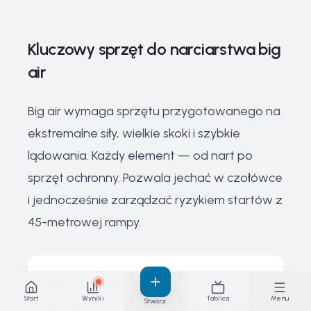
Kluczowy sprzęt do narciarstwa big
air
Big air wymaga sprzętu przygotowanego na
ekstremalne siły, wielkie skoki i szybkie
lądowania. Każdy element — od nart po
sprzęt ochronny. Pozwala jechać w czołówce
i jednocześnie zarządzać ryzykiem startów z
45-metrowej rampy.
Narty freestyle do big air
Start
Wyniki
Tablica
Menu
Stwórz
Narty do big air to zwykle
narty freestyle twin-tip