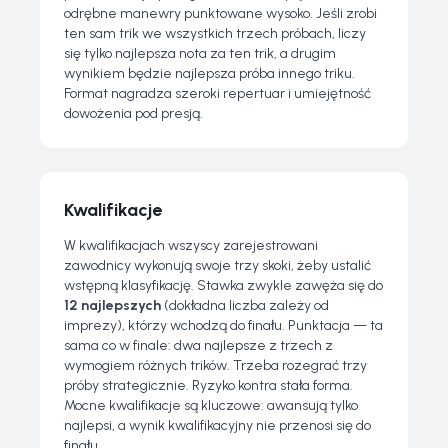
odrębne manewry punktowane wysoko. Jeśli zrobi
ten sam trik we wszystkich trzech próbach, liczy
się tylko najlepsza nota za ten trik, a drugim
wynikiem będzie najlepsza próba innego triku.
Format nagradza szeroki repertuar i umiejętność
dowożenia pod presją.
Kwalifikacje
W kwalifikacjach wszyscy zarejestrowani
zawodnicy wykonują swoje trzy skoki, żeby ustalić
wstępną klasyfikację. Stawka zwykle zawęża się do
12 najlepszych
(dokładna liczba zależy od
imprezy), którzy wchodzą do finału. Punktacja — ta
sama co w finale: dwa najlepsze z trzech z
wymogiem różnych trików. Trzeba rozegrać trzy
próby strategicznie. Ryzyko kontra stała forma.
Mocne kwalifikacje są kluczowe: awansują tylko
najlepsi, a wynik kwalifikacyjny nie przenosi się do
finału.