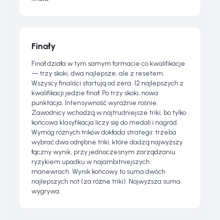
Finały
Finał działa w tym samym formacie co kwalifikacje
— trzy skoki, dwa najlepsze, ale z resetem.
Wszyscy finaliści startują od zera. 12 najlepszych z
kwalifikacji jedzie finał. Po trzy skoki, nowa
punktacja. Intensywność wyraźnie rośnie.
Zawodnicy wchodzą w najtrudniejsze triki, bo tylko
końcowa klasyfikacja liczy się do medali i nagród.
Wymóg różnych trików dokłada strategii: trzeba
wybrać dwa odrębne triki, które dadzą najwyższy
łączny wynik, przy jednoczesnym zarządzaniu
ryzykiem upadku w najambitniejszych
manewrach. Wynik końcowy to suma dwóch
najlepszych not (za różne triki). Najwyższa suma
wygrywa.