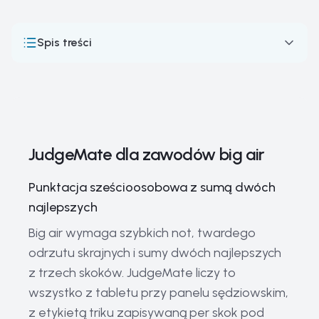
Spis treści
JudgeMate dla zawodów big air
Jak działają zawody narciarstwa big air: format, punktacja
i system sędziowski FIS
Big air — jeden skok, jeden trik, jedna próba
JudgeMate dla zawodów big air
Najważniejsze zawody i imprezy narciarstwa big air
Punktacja sześcioosobowa z sumą dwóch
Legendy Narciarstwa Big Air i Elitarni Zawodnicy:
najlepszych
Gwiazdy Rampy
Big air wymaga szybkich not, twardego
Kluczowy sprzęt do narciarstwa big air
odrzutu skrajnych i sumy dwóch najlepszych
Aktualne trendy i przyszłość narciarstwa big air
z trzech skoków. JudgeMate liczy to
Historia i ewolucja narciarstwa big air
wszystko z tabletu przy panelu sędziowskim,
Najczęściej zadawane pytania o narciarstwo big air
z etykietą triku zapisywaną per skok pod