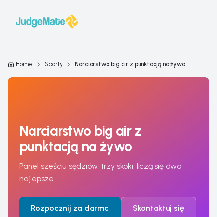
Przejdź do treści
Home
Sporty
Narciarstwo big air z punktacją na żywo
Narciarstwo big air z
punktacją na żywo
Panel sześciu sędziów, trzy skoki, liczą się dwa
najlepsze
Rozpocznij za darmo
Skontaktuj się