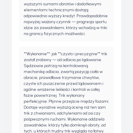
wyższymi sumami obrotów i dodatkowymi
elementami technicznymi dostają
odpowiednio wyższy kredyt. Prawdopodobnie
najwyżej ważony czynnik — progresja sportu
idzie za zawodnikami, którzy wchodzą w triki
na granicy fizycznych możliwości.
**Wykonanie**: jak **czysto i precyzyjnie** trik
został zrobiony — od odbicia po lądowanie.
Sędziowie patrzą na kontrolowaną
mechanikę odbicia, zwartą pozycję ciała w
obrocie, prawidłowe trzymanie chwytów,
czyste ich puszczenie przed lądowaniem i
ogólne wrażenie lekkości i kontroli w całej
fazie powietrznej. Trik wykonany
perfekcyjnie. Płynne przejście między fazami.
Dostaje wyraźnie wyższą ocenę niż ten sam
trik z chwianiami, odchyleniami od osi czy
pośpiesznymi ruchami. Wykonanie oddziela
zawodników, którzy tylko domknęli obroty, od
tych, u których trudny trik wygląda na łatwy.