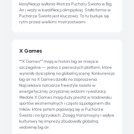
klasyfikacja wyłania Mistrza Pucharu Świata w Big
Air i waży w kwalifikacji olimpijskiej. Stała forma w
Pucharze Świata jest kluczowa. To tu buduje się
rytm przed wielkimi mistrzostwami.
X Games
**X Games** mają w historii big air miejsce
szczególne — jedna z pierwszych platform, które
wyniosły dyscyplinę na globalną scenę. Konkurencja
big air na X Games działa na zaproszenia.
Najciekawsi narciarze freestyle świata w
energetycznej, przyjaznej widzom rywalizacji.
Medale X Games mają duży prestiż w środowisku
sportów ekstremalnych i często są poligonem dla
trików, które potem pojawiają się w Pucharze
Świata i na Igrzyskach. Zasięg transmisyjny i wpływ
kulturowy tej imprezy zbudowały globalną
widownię big air.