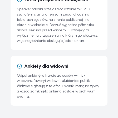
Speaker odpala przejazd odliczaniem 3-2-1 i
sygnałem startu, a ten sam zegar chodzi na
tabletach sędziów, na stronie publicznej i na
ekranie w obiekcie. Dorzuć sygnał na półmetku
albo 30 sekund przed końcem — dźwięk gra
wyłącznie na urządzeniu, na którym go włączysz,
więc nagłośnienie obsługuje jeden ekran.
Ankiety dla widowni
Odpal ankietę w trakcie zawodów — trick
wieczoru, faworyt widowni, ulubieniec publiki.
Widzowie głosują z telefonu, wyniki rosną na żywo,
a każda zamknięta ankieta zostaje w archiwum
eventu.